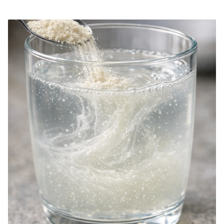
la irritación gastrointestinal. Algunos ejemplos comunes de minerales
quelados son el magnesio, el hierro, el zinc, el calcio, el cobre y el
manganeso, cada uno de los cuales contribuye a funciones corporales
clave como el metabolismo energético, la función inmunitaria, la salud
ósea y las reacciones enzimáticas. Los suplementos quelados de alta
calidad son ideales para personas con sensibilidad digestiva, mayores
necesidades de minerales o deficiencias nutricionales. Combinados con
una dieta equilibrada y un estilo de vida saludable, los minerales
quelados pueden mejorar la utilización de minerales y el bienestar
general.