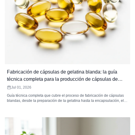
Fabricación de cápsulas de gelatina blanda: la guía
técnica completa para la producción de cápsulas de
gelatina blanda
Jul 01, 2026
Guía técnica completa que cubre el proceso de fabricación de cápsulas
blandas, desde la preparación de la gelatina hasta la encapsulación, el
secado, la inspección y el envasado. Incluye especificaciones de
equipos, estándares de control de calidad, resolución de problemas de
defectos, análisis de MOQ y cómo elegir un fabricante contratado de
cápsulas blandas.