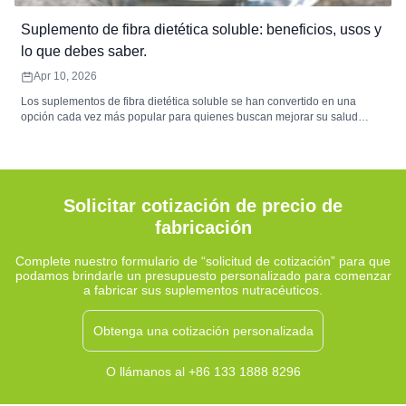
Suplemento de fibra dietética soluble: beneficios, usos y
lo que debes saber.
Apr 10, 2026
Los suplementos de fibra dietética soluble se han convertido en una
opción cada vez más popular para quienes buscan mejorar su salud
digestiva y mantener una nutrición equilibrada. Estos suplementos
contienen fibras solubles en agua que forman una sustancia gelatinosa
durante la digestión, lo que contribuye al equilibrio de la microbiota
intestinal, la comodidad digestiva y la regularidad intestinal. Fuentes
comunes como la cáscara de psyllium, la inulina y el betaglucano ofrecen
Solicitar cotización de precio de
beneficios funcionales que complementan una dieta rica en fibra.
fabricación
Complete nuestro formulario de “solicitud de cotización” para que
podamos brindarle un presupuesto personalizado para comenzar
a fabricar sus suplementos nutracéuticos.
Obtenga una cotización personalizada
O llámanos al +86 133 1888 8296