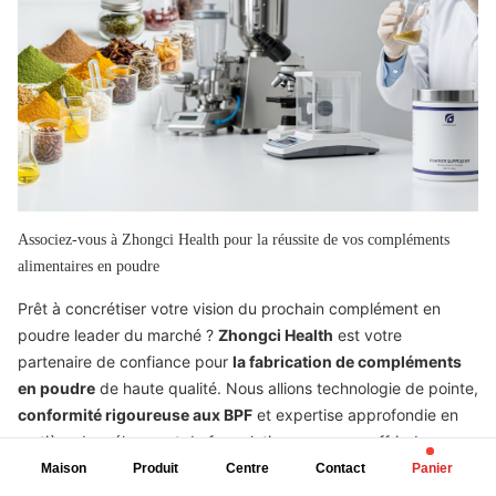
Associez-vous à Zhongci Health pour la réussite de vos compléments
alimentaires en poudre
Prêt à concrétiser votre vision du prochain complément en
poudre leader du marché ?
Zhongci Health
est votre
partenaire de confiance pour
la fabrication de compléments
en poudre
de haute qualité. Nous allions technologie de pointe,
conformité rigoureuse aux BPF
et expertise approfondie en
matière de mélange et de formulation pour vous offrir des
produits exceptionnels. Que vous lanciez une nouvelle
Maison
Produit
Centre
Contact
Panier
protéine, un mélange de légumes verts ou une poudre