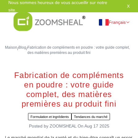
Nous sommes heureux de vous accueillir sur notre
X
Mer
site.
Français
Maison
Blog
Fabrication de compléments en poudre : votre guide complet,
/
/
des matières premières au produit fini
Fabrication de compléments
en poudre : votre guide
complet, des matières
premières au produit fini
Formulation et ingrédients
Tendances du marché
Posted by
ZOOMSHEAL
On
Aug 17 2025
Le marché mondial de la santé et du bien-être connaît un essor