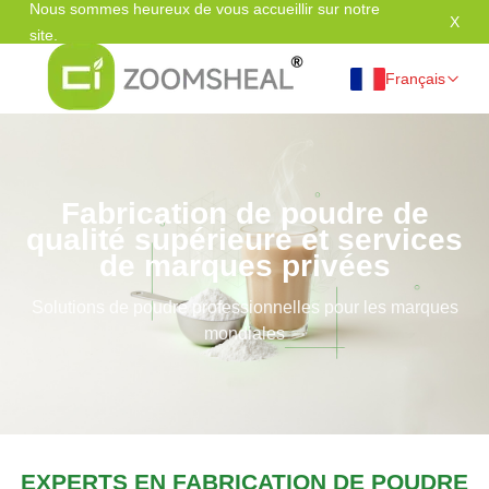
Nous sommes heureux de vous accueillir sur notre
X
Mer
site.
Français
Fabrication de poudre de
qualité supérieure et services
de marques privées
Solutions de poudre professionnelles pour les marques
mondiales
EXPERTS EN FABRICATION DE POUDRE