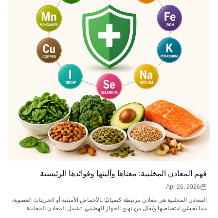
فهم المعادن المخلبية: معناها وآليتها وفوائدها الرئيسية
Apr 26, 2026
المعادن المخلبية هي معادن مرتبطة كيميائيًا بالأحماض الأمينية أو الجزيئات العضوية،
مما يُحسّن امتصاصها ويُقلل من تهيج الجهاز الهضمي. تشمل المعادن المخلبية
الشائعة المغنيسيوم والحديد والزنك والكالسيوم والنحاس والمنغنيز، حيث يدعم كل