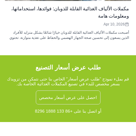
مكملات الألياف الغذائية القابلة للذوبان: فوائدها، استخداماتها،
ومعلومات هامة
Apr 10, 2026
أصبحت مكملات الألياف الغذائية القابلة للذوبان خيارًا شائعًا بشكل متزايد للأفراد
الذين يسعون إلى تحسين صحة الجهاز الهضمي والحفاظ على تغذية متوازنة. تحتوي
هذه المكملات على ألياف قابلة للذوبان في الماء تُشكّل مادة هلامية أثناء الهضم، مما
يُساعد على دعم توازن الميكروبيوم المعوي، وراحة الجهاز الهضمي، وانتظام حركة
الأمعاء. توفر مصادر شائعة مثل قشور السيليوم، والإينولين، والبيتا جلوكان فوائد
وظيفية تُكمّل نظامًا غذائيًا غنيًا بالألياف.
طلب عرض أسعار التصنيع
قم بملء نموذج "طلب عرض أسعار" الخاص بنا حتى نتمكن من تزويدك
بسعر مخصص للبدء في تصنيع المكملات الغذائية الخاصة بك.
احصل على عرض أسعار مخصص
أو اتصل بنا على +86 133 1888 8296