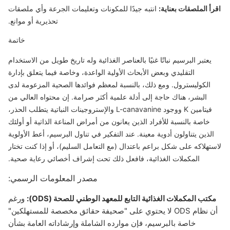
اقرأ الملصقات بعناية:
انتبه جيدًا للمكونات وتعليمات الجرعة وأي ملصقات
تحذيرية أو موانع.
خاتمة
يعتبر البرسيم نباتًا غنيًا بالعناصر الغذائية وله تاريخ طويل من الاستخدام
التقليدي وبعض الأبحاث الأولية الواعدة، وخاصة فيما يتعلق بإدارة
الكوليسترول. ومع ذلك، بالنسبة لمعظم فوائدها الصحية المزعومة لدى
البشر، هناك حاجة إلى أدلة علمية أكثر صرامة. إن محتواه العالي من
فيتامين K ووجود L-canavanine والإستروجينات النباتية يتطلب الحذر،
خاصة بالنسبة للأفراد الذين يعانون من أمراض المناعة الذاتية أو أولئك
الذين يتناولون أدوية معينة. عند التفكير في تناول البرسيم، أعط الأولوية
لاستهلاكه على شكل براعم باعتدال (مع التعامل السليم)، أو إذا كنت تختار
المكملات الغذائية، فافعل ذلك تحت إشراف أخصائي رعاية صحية.
مصدر المعلومات الرسمي:
مكتب المكملات الغذائية التابع للمعهد الوطني للصحة (ODS):
ورغم
أن نظام ODS لا يحتوي على "صحيفة حقائق مخصصة للمستهلكين"
خاصة بالبرسيم، فإن موارده الشاملة وإرشاداته العامة بشأن