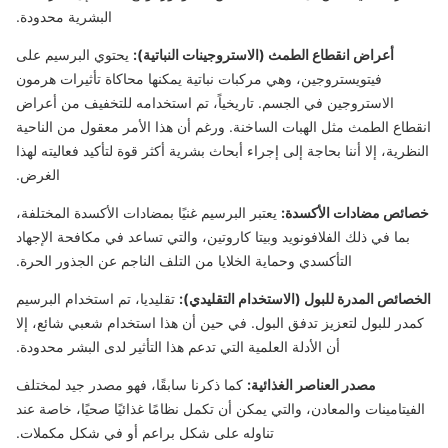
البشرية محدودة.
أعراض انقطاع الطمث (الاستروجينات النباتية):
يحتوي البرسيم على
فيتويستروجين، وهي مركبات نباتية يمكنها محاكاة تأثيرات هرمون
الاستروجين في الجسم. تاريخياً، تم استخدامه للتخفيف من أعراض
انقطاع الطمث مثل الهبات الساخنة. ورغم أن هذا الأمر معقول من الناحية
النظرية، إلا أننا بحاجة إلى إجراء أبحاث بشرية أكثر قوة لتأكيد فعاليته لهذا
الغرض.
خصائص مضادات الأكسدة:
يعتبر البرسيم غنيًا بمضادات الأكسدة المختلفة،
بما في ذلك الفلافونويد وبيتا كاروتين، والتي تساعد في مكافحة الإجهاد
التأكسدي وحماية الخلايا من التلف الناجم عن الجذور الحرة.
الخصائص المدرة للبول (الاستخدام التقليدي):
تقليديا، تم استخدام البرسيم
كمدر للبول لتعزيز تدفق البول. في حين أن هذا استخدام شعبي شائع، إلا
أن الأدلة العلمية التي تدعم هذا التأثير لدى البشر محدودة.
مصدر العناصر الغذائية:
كما ذكرنا سابقًا، فهو مصدر جيد لمختلف
الفيتامينات والمعادن، والتي يمكن أن تكمل نظامًا غذائيًا صحيًا، خاصة عند
تناوله على شكل براعم أو في شكل مكملات.