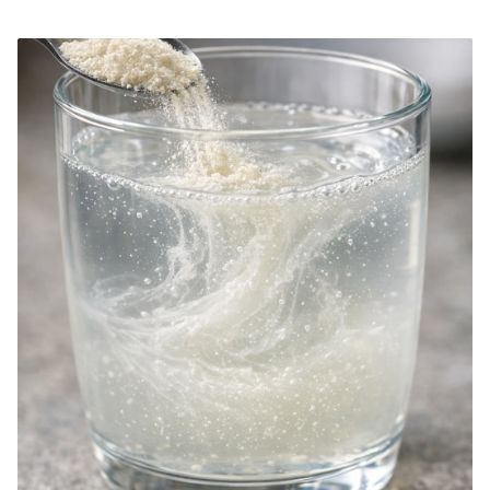
منها وظائف حيوية أساسية في الجسم، مثل استقلاب الطاقة، ووظيفة المناعة،
وصحة العظام، والتفاعلات الإنزيمية. تُعد المكملات الغذائية المخلبية عالية الجودة
مثالية للأفراد الذين يعانون من حساسية في الجهاز الهضمي، أو لديهم احتياجات
معدنية أعلى، أو نقص في العناصر الغذائية. عند دمجها مع نظام غذائي متوازن ونمط
حياة صحي، تُحسّن المعادن المخلبية من استفادة الجسم من المعادن والصحة
العامة.