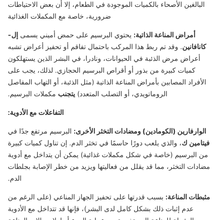
البالغين الأصحاء بالكميات الموجودة في الطعام، إلا أن بعض الاحتياطات
ضرورية، خاصة مع المكملات الغذائية
أمراض المناعة الذاتية:
يحتوي البرسيم على حمض أميني يسمى
إل-
كانافانين
. وقد تم ربط هذا المركب باحتمال تفاقم أو تحفيز أعراض تشبه
أعراض مرض الذئبة في الحيوانات، ونادرا، في البشر الذين يستهلكون
كميات كبيرة من بذور أو أقراص البرسيم الحجازي. لذلك، يجب على
الأفراد المصابين بأمراض المناعة الذاتية (مثل الذئبة، أو التهاب المفاصل
الروماتويدي، أو التصلب المتعدد)
يتجنب
مكملات البرسيم.
التفاعلات مع الأدوية:
الوارفارين (الكومادين) ومضادات التخثر الأخرى:
البرسيم مرتفع جدًا في
فيتامين ك
، والذي يلعب دورًا حاسمًا في تخثر الدم. إن تناول كميات كبيرة
من البرسيم (خاصة في شكل مكملات غذائية) يمكن أن يتداخل مع أدوية
مضادات التخثر، مما قد يقلل من فعاليتها ويزيد من خطر الإصابة بجلطات
الدم.
مثبطات المناعة:
بسبب قدرتها على تحفيز الجهاز المناعي (على الرغم من
عدم إثبات ذلك بشكل كامل لدى البشر)، فإنها قد تتداخل مع الأدوية