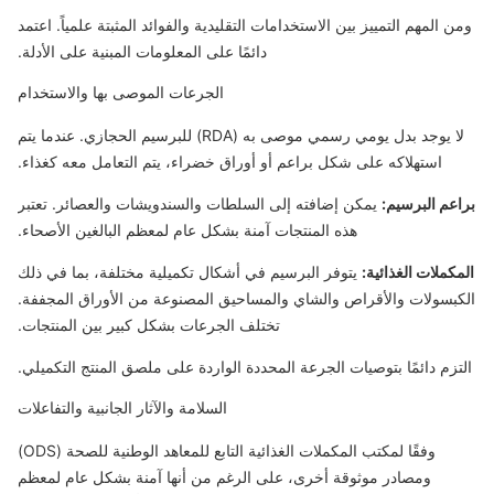
ومن المهم التمييز بين الاستخدامات التقليدية والفوائد المثبتة علمياً. اعتمد
دائمًا على المعلومات المبنية على الأدلة.
الجرعات الموصى بها والاستخدام
لا يوجد بدل يومي رسمي موصى به (RDA) للبرسيم الحجازي. عندما يتم
استهلاكه على شكل براعم أو أوراق خضراء، يتم التعامل معه كغذاء.
براعم البرسيم:
يمكن إضافته إلى السلطات والسندويشات والعصائر. تعتبر
هذه المنتجات آمنة بشكل عام لمعظم البالغين الأصحاء.
المكملات الغذائية:
يتوفر البرسيم في أشكال تكميلية مختلفة، بما في ذلك
الكبسولات والأقراص والشاي والمساحيق المصنوعة من الأوراق المجففة.
تختلف الجرعات بشكل كبير بين المنتجات.
التزم دائمًا بتوصيات الجرعة المحددة الواردة على ملصق المنتج التكميلي.
السلامة والآثار الجانبية والتفاعلات
وفقًا لمكتب المكملات الغذائية التابع للمعاهد الوطنية للصحة (ODS)
ومصادر موثوقة أخرى، على الرغم من أنها آمنة بشكل عام لمعظم