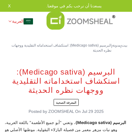
يسعدنا أن نرحب بكم في موقعنا.
X
العربية
بيت
مدونة
البرسيم (Medicago sativa): استكشاف استخداماته التقليدية ووجهات
/
/
نظره الحديثة
البرسيم (Medicago sativa):
استكشاف استخداماته التقليدية
ووجهات نظره الحديثة
المعرفة الصحية
Posted by
ZOOMSHEAL
On
Jul 29 2025
البرسيم (Medicago sativa)
، وتعني "أبو جميع الأطعمة" باللغة العربية،
وهو نبات مزهر معمر من فصيلة البازلاء البقولية. موطنها الأصلي هو