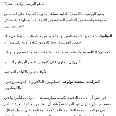
ما هو البرسيم وكيف يعمل؟
يعتبر البرسيم نباتًا مغذيًا للغاية. تساعد جذورها العميقة على امتصاص
مجموعة واسعة من العناصر الغذائية من التربة، مما يجعلها غنية بشكل
خاص بما يلي:
الفيتامينات:
فيتامين ك، وفيتامين ج، والعديد من فيتامينات ب (بما في ذلك
حمض الفوليك)، وبيتا كاروتين (مادة أولية لفيتامين أ).
المعادن:
الكالسيوم والبوتاسيوم والحديد والمغنيسيوم والفوسفور والزنك.
البروتين:
يحتوي على كمية جيدة من البروتين للنبات.
الألياف:
غني بالألياف الغذائية.
المركبات النشطة بيولوجيا:
السابونين، الفلافونويد، فيتويستروجين،
والكومارين.
في حين أن الآليات الدقيقة لكيفية ممارسة هذه المركبات لتأثيراتها في
جسم الإنسان لا تزال قيد الدراسة، يُعتقد أن العناصر الغذائية الغنية تساهم
في فوائدها الصحية التقليدية والمزعومة المختلفة. على سبيل المثال،