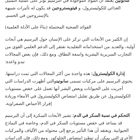
سابونين
يُعتقد أن المواد الموجودة في البرسيم تؤثر على عملية التمثيل
الغذائي للكوليسترول، و
فيتويستروجين
قد يكون له تأثيرات شبيهة
بالإستروجين في الجسم.
الفوائد الصحية المحتملة (بناءً على الأدلة العلمية)
إن الكثير من الأبحاث التي تركز على الإنسان حول البرسيم هي أبحاث
أولية، والعديد من استخداماته التقليدية تفتقر إلى الدعم العلمي القوي من
التجارب السريرية البشرية واسعة النطاق. ومع ذلك، فإن بعض المجالات
تبدو واعدة:
إدارة الكوليسترول:
هذه واحدة من أكثر المجالات التي تمت دراستها.
يحتوي البرسيم على مركبات تسمى
سابونين
والتي أظهرت الدراسات التي
أجريت على الحيوانات وبعض البشر أنها تعمل على خفض مستويات
الكوليسترول عن طريق تقليل امتصاص الكوليسترول في الأمعاء وزيادة
إفراز الأحماض الصفراوية.
التحكم في نسبة السكر في الدم:
تشير الأبحاث المبكرة إلى أن البرسيم
قد يساعد في خفض مستويات السكر في الدم، وخاصة في النماذج
الحيوانية. ويعتقد أن هذا التأثير يرجع إلى محتواه من الألياف والمركبات
الأخرى التي يمكن أن تبطئ امتصاص الجلوكوز. ومع ذلك، فإن الدراسات