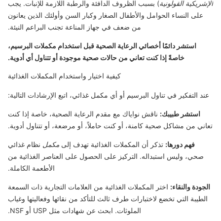
الإشريكية القولونية
) بسبب الظروف الدافئة والرطبة اللازمة للإنبات. يجب
على النساء الحوامل والأطفال الصغار وكبار السن وأولئك الذين يعانون
من ضعف في جهاز المناعة تجنب البراعم النيئة.
استشر دائمًا أخصائي الرعاية الصحية قبل استخدام مكملات البرسيم،
خاصةً إذا كنت تعاني من حالات صحية موجودة أو تتناول أي أدوية.
كيفية اختيار واستخدام المكملات الغذائية
عند التفكير في تناول البرسيم أو أي مكمل غذائي، اتبع الإرشادات التالية:
استشر طبيبك:
ناقش نواياك مع مقدم الرعاية الصحية، خاصة إذا كنت
تعاني من مشاكل صحية كامنة، أو كنت حاملاً، أو مرضعة، أو تتناول أدوية.
فهم دورها:
تذكر أن المكملات الغذائية تهدف إلى
مكمل
نظام غذائي
صحي، وليس استبداله. التركيز على الحصول على العناصر الغذائية من
الأطعمة الكاملة.
الجودة والنقاء:
اختر المكملات الغذائية من العلامات التجارية ذات السمعة
الطيبة التي تخضع لاختبارات طرف ثالث للتأكد من نقائها وفعاليتها وغياب
الملوثات. ابحث عن شهادات مثل USP أو NSF.