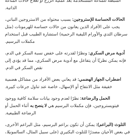
المثبطة للمناعة المستخدمة بعد عملية الزرع أو لعلاج حالات المناعة
الذاتية.
الحالات الحساسة للإستروجين:
بسبب محتواه من الاستروجين النباتي،
يجب على الأفراد الذين يعانون من حالات حساسة للهرمونات (مثل
سرطان الثدي والأورام الليفية الرحمية) استشارة الطبيب قبل استخدام
مكملات البرسيم.
أدوية مرض السكري:
ونظرًا لقدرته على خفض نسبة السكر في الدم،
فإنه يمكن نظريًا أن يتفاعل مع أدوية مرض السكري، مما قد يؤدي إلى
نقص السكر في الدم.
اضطراب الجهاز الهضمي:
قد يعاني بعض الأفراد من مشاكل هضمية
خفيفة مثل الانتفاخ أو الإسهال، خاصة عند تناول جرعات كبيرة.
الحمل والرضاعة:
نظرًا لعدم وجود بيانات سلامة كافية ووجود
فيتويستروجين، فإن مكملات البرسيم هي
لا ينصح به
أثناء الحمل أو
الرضاعة الطبيعية.
التلوث (البراعم):
يمكن أن تكون براعم البرسيم، مثل البراعم الأخرى،
في بعض الأحيان مصدرًا للتلوث البكتيري (على سبيل المثال،
السالمونيلا
،