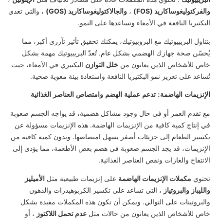
والفركتوليغوساكاريد (FOS)
،
والجالاكتوليغوساكاريد (GOS)
، والتي تغذي
البكتيريا النافعة في الأمعاء وتساعدها على النمو.
بتناول البريبيوتيك مع البروبيوتيك، يمكنك تحقيق تأثير تآزري أكبر، مما
يُحسّن صحة جهازك الهضمي بشكل عام. تُعدّ البريبيوتيك مهمة بشكل
خاص للأشخاص الذين يعانون من
خلل التوازن
البكتيري في الأمعاء، حيث
تُساعد على تعزيز نمو البكتيريا النافعة واستعادة بيئة معوية صحية.
الإنزيمات الهاضمة: تدعم عملية الهضم وامتصاص العناصر الغذائية
مع تقدم العمر أو في حال وجود مشاكل هضمية، قد يواجه الجسم صعوبة
في إنتاج كمية كافية من الإنزيمات الهاضمة. هذه الإنزيمات مسؤولة عن
تكسير الطعام إلى جزيئات أصغر يسهل امتصاصها. وبدون كمية كافية من
الإنزيمات، قد يجد الجسم صعوبة في هضم بعض الأطعمة، مما يؤدي إلى
الانتفاخ والغازات ونقص العناصر الغذائية.
تحتوي
مكملات الإنزيمات الهاضمة
على إنزيمات طبيعية مثل
الأميليز
والليباز
والبروتياز
، التي تساعد على تكسير الكربوهيدرات والدهون
والبروتينات على التوالي. ويمكن أن تكون هذه المكملات مفيدة بشكل
خاص للأشخاص الذين يعانون من حالات مثل
عدم تحمل اللاكتوز
، أو