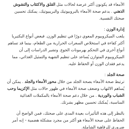
الأمعاء قد يكونون أكثر عرضة لحالات مثل
القلق
والاكتئاب
والتشوش
الذهني
. بدعم صحة الأمعاء بالبروبيوتيك والبريبيوتيك، يمكنك تحسين
صحتك النفسية.
إدارة الوزن
:
يلعب الميكروبيوم المعوي دورًا في تنظيم الوزن. فبعض أنواع البكتيريا
أكثر كفاءة في استخلاص السعرات الحرارية من الطعام، بينما قد تساهم
أنواع أخرى في التحكم بهرمونات الجوع. وتشير الدراسات إلى أن
الميكروبيوم المتوازن يُساعد على تنظيم الشهية والتمثيل الغذائي، مما
يدعم فقدان الوزن أو الحفاظ عليه.
صحة الجلد
:
ترتبط صحة الأمعاء بصحة الجلد من خلال
محور الأمعاء والجلد
. يمكن أن
يُساهم الالتهاب وضعف صحة الأمعاء في ظهور حالات مثل
الإكزيما
وحب
الشباب
والوردية
. من خلال دعم صحة الأمعاء بالمكملات الغذائية
المناسبة، يُمكنك تحسين مظهر بشرتك.
بالنظر إلى هذه التأثيرات بعيدة المدى على صحتك، فمن الواضح أن
الحفاظ على صحة الأمعاء هو أكثر من مجرد مشكلة هضمية - إنه أمر
ضروري للرفاهية الشاملة.