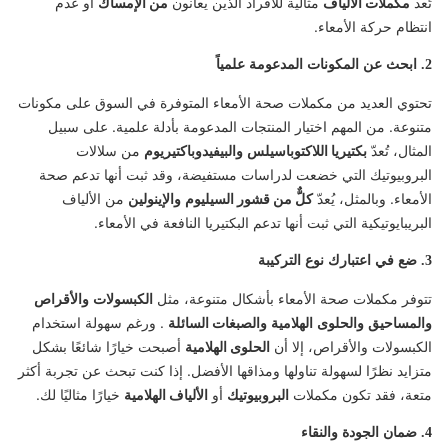
تُعد
مكملات الألياف
مثالية للأفراد الذين يعانون
من الإمساك
أو عدم
انتظام حركة الأمعاء.
2. ابحث عن المكونات المدعومة علمياً
تحتوي العديد من مكملات صحة الأمعاء المتوفرة في السوق على مكونات
متنوعة. من المهم اختيار المنتجات المدعومة بأدلة علمية. على سبيل
المثال، تُعدّ
بكتيريا اللاكتوباسيلس
والبيفيدوباكتيريوم
من سلالات
البروبيوتيك التي خضعت لدراسات مستفيضة، وقد ثبت أنها تدعم صحة
الأمعاء. وبالمثل، يُعدّ
كلٌّ من قشور السيليوم
والإينولين
من الألياف
البريبايوتيكية التي ثبت أنها تدعم البكتيريا النافعة في الأمعاء.
3. ضع في اعتبارك نوع التركيبة
تتوفر مكملات صحة الأمعاء بأشكال متنوعة، مثل
الكبسولات
والأقراص
والمساحيق
والحلوى
الهلامية
والصبغات السائلة
. ورغم سهولة استخدام
الكبسولات والأقراص، إلا أن
الحلوى الهلامية
أصبحت خيارًا شائعًا بشكل
متزايد نظرًا لسهولة تناولها ومذاقها الأفضل. إذا كنت تبحث عن تجربة أكثر
متعة، فقد تكون مكملات
البروبيوتيك
أو
الألياف الهلامية
خيارًا مثاليًا لك.
4. ضمان الجودة والنقاء