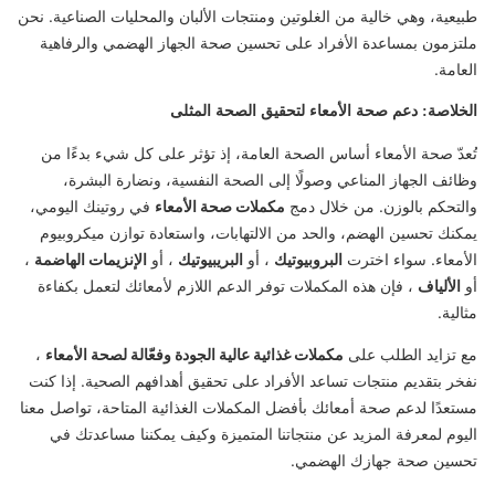
طبيعية، وهي خالية من الغلوتين ومنتجات الألبان والمحليات الصناعية. نحن
ملتزمون بمساعدة الأفراد على تحسين صحة الجهاز الهضمي والرفاهية
العامة.
الخلاصة: دعم صحة الأمعاء لتحقيق الصحة المثلى
تُعدّ صحة الأمعاء أساس الصحة العامة، إذ تؤثر على كل شيء بدءًا من
وظائف الجهاز المناعي وصولًا إلى الصحة النفسية، ونضارة البشرة،
والتحكم بالوزن. من خلال دمج
مكملات صحة الأمعاء
في روتينك اليومي،
يمكنك تحسين الهضم، والحد من الالتهابات، واستعادة توازن ميكروبيوم
الأمعاء. سواء اخترت
البروبيوتيك
، أو
البريبيوتيك
، أو
الإنزيمات الهاضمة
،
أو
الألياف
، فإن هذه المكملات توفر الدعم اللازم لأمعائك لتعمل بكفاءة
مثالية.
مع تزايد الطلب على
مكملات غذائية عالية الجودة وفعّالة لصحة الأمعاء
،
نفخر بتقديم منتجات تساعد الأفراد على تحقيق أهدافهم الصحية. إذا كنت
مستعدًا لدعم صحة أمعائك بأفضل المكملات الغذائية المتاحة، تواصل معنا
اليوم لمعرفة المزيد عن منتجاتنا المتميزة وكيف يمكننا مساعدتك في
تحسين صحة جهازك الهضمي.