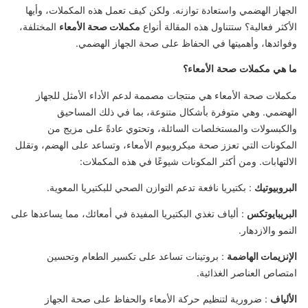
الجهاز الهضمي واستعادة توازنه. ولكن كيف تعمل هذه المكملات، وأيها
الأكثر فعالية؟ ستتناول هذه المقالة أنواع
مكملات صحة الأمعاء
المختلفة،
وفوائدها، وأهميتها في الحفاظ على صحة الجهاز الهضمي.
ما هي مكملات صحة الأمعاء؟
مكملات صحة الأمعاء هي منتجات مصممة لدعم الأداء الأمثل للجهاز
الهضمي. وهي متوفرة بأشكال متنوعة، بما في ذلك المساحيق
والكبسولات والمستخلصات السائلة، وتحتوي عادةً على مزيج من
المكونات التي تعزز صحة ميكروبيوم الأمعاء، وتساعد على الهضم، وتقلل
الالتهابات. ومن أكثر المكونات شيوعًا في هذه المكملات:
البروبيوتيك
: بكتيريا نافعة تدعم التوازن الصحي للبكتيريا المعوية.
البريبايوتكس
: ألياف تغذي البكتيريا المفيدة في أمعائك، مما يساعدها على
النمو والازدهار.
الإنزيمات الهاضمة
: بروتينات تساعد على تكسير الطعام وتحسين
امتصاص العناصر الغذائية.
الألياف
: ضرورية لتنظيم حركة الأمعاء والحفاظ على صحة الجهاز