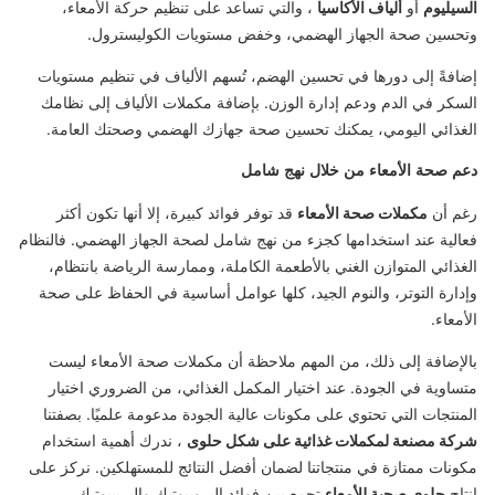
السيليوم
أو
ألياف الأكاسيا
، والتي تساعد على تنظيم حركة الأمعاء،
وتحسين صحة الجهاز الهضمي، وخفض مستويات الكوليسترول.
إضافةً إلى دورها في تحسين الهضم، تُسهم الألياف في تنظيم مستويات
السكر في الدم ودعم إدارة الوزن. بإضافة مكملات الألياف إلى نظامك
الغذائي اليومي، يمكنك تحسين صحة جهازك الهضمي وصحتك العامة.
دعم صحة الأمعاء من خلال نهج شامل
رغم أن
مكملات صحة الأمعاء
قد توفر فوائد كبيرة، إلا أنها تكون أكثر
فعالية عند استخدامها كجزء من نهج شامل لصحة الجهاز الهضمي. فالنظام
الغذائي المتوازن الغني بالأطعمة الكاملة، وممارسة الرياضة بانتظام،
وإدارة التوتر، والنوم الجيد، كلها عوامل أساسية في الحفاظ على صحة
الأمعاء.
بالإضافة إلى ذلك، من المهم ملاحظة أن مكملات صحة الأمعاء ليست
متساوية في الجودة. عند اختيار المكمل الغذائي، من الضروري اختيار
المنتجات التي تحتوي على مكونات عالية الجودة مدعومة علميًا. بصفتنا
شركة مصنعة لمكملات غذائية على شكل حلوى
، ندرك أهمية استخدام
مكونات ممتازة في منتجاتنا لضمان أفضل النتائج للمستهلكين. نركز على
إنتاج
حلوى صحية للأمعاء
تجمع بين فوائد البروبيوتيك والبريبيوتيك