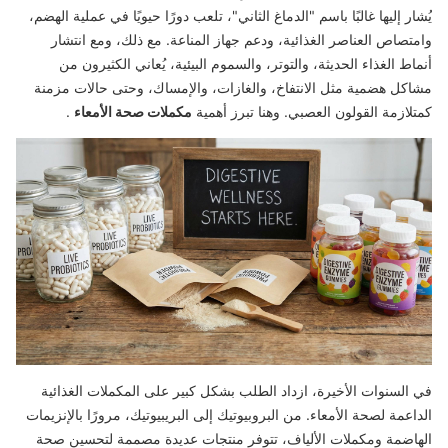
يُشار إليها غالبًا باسم "الدماغ الثاني"، تلعب دورًا حيويًا في عملية الهضم،
وامتصاص العناصر الغذائية، ودعم جهاز المناعة. مع ذلك، ومع انتشار
أنماط الغذاء الحديثة، والتوتر، والسموم البيئية، يُعاني الكثيرون من
مشاكل هضمية مثل الانتفاخ، والغازات، والإمساك، وحتى حالات مزمنة
كمتلازمة القولون العصبي. وهنا تبرز أهمية
مكملات صحة الأمعاء
.
في السنوات الأخيرة، ازداد الطلب بشكل كبير على المكملات الغذائية
الداعمة لصحة الأمعاء. من البروبيوتيك إلى البريبيوتيك، مرورًا بالإنزيمات
الهاضمة ومكملات الألياف، تتوفر منتجات عديدة مصممة لتحسين صحة