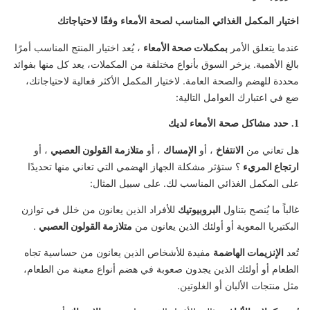
اختيار المكمل الغذائي المناسب لصحة الأمعاء وفقًا لاحتياجاتك
عندما يتعلق الأمر
بمكملات صحة الأمعاء
، يُعد اختيار المنتج المناسب أمرًا
بالغ الأهمية. يزخر السوق بأنواع مختلفة من المكملات، يعد كل منها بفوائد
محددة للهضم والصحة العامة. لاختيار المكمل الأكثر فعالية لاحتياجاتك،
ضع في اعتبارك العوامل التالية:
1. حدد مشاكل صحة الأمعاء لديك
هل تعاني من
الانتفاخ
، أو
الإمساك
، أو
متلازمة القولون العصبي
، أو
ارتجاع المريء
؟ ستؤثر مشكلة الجهاز الهضمي التي تعاني منها تحديدًا
على المكمل الغذائي المناسب لك. على سبيل المثال:
غالباً ما يُنصح بتناول
البروبيوتيك
للأفراد الذين يعانون من خلل في توازن
البكتيريا المعوية أو أولئك الذين يعانون من
متلازمة القولون العصبي
.
تُعد
الإنزيمات الهاضمة
مفيدة للأشخاص الذين يعانون من حساسية تجاه
الطعام أو أولئك الذين يجدون صعوبة في هضم أنواع معينة من الطعام،
مثل منتجات الألبان أو الغلوتين.