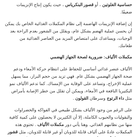
حساسية الغلوتين
، أو
قصور البنكرياس
، حيث يكون إنتاج الإنزيمات
ضعيفًا.
إن إضافة الإنزيمات الهاضمة إلى نظام المكملات الغذائية الخاص بك يمكن
أن يحسن عملية الهضم بشكل عام، ويقلل من الشعور بعدم الراحة بعد
الوجبات، ويساعدك على امتصاص المزيد من العناصر الغذائية من
طعامك.
مكملات الألياف: ضرورية لصحة الجهاز الهضمي
الألياف عنصر غذائي أساسي للحفاظ على انتظام حركة الأمعاء ودعم
صحة الجهاز الهضمي بشكل عام. فهي تزيد من حجم البراز، مما يسهل
عملية الإخراج، وتساعد على الوقاية من الإمساك. كما تدعم الألياف نمو
البكتيريا النافعة في الأمعاء، ويمكن أن تقلل من خطر الإصابة بأمراض
مثل
داء الرتوج
وسرطان
القولون
.
على الرغم من وجود الألياف بشكل طبيعي في الفواكه والخضراوات
والبقوليات والحبوب الكاملة، إلا أن الكثيرين لا يحصلون على كمية كافية
منها من نظامهم الغذائي. وهنا يأتي دور
مكملات الألياف
. تحتوي هذه
المكملات عادةً على ألياف قابلة للذوبان أو غير قابلة للذوبان، مثل
قشور