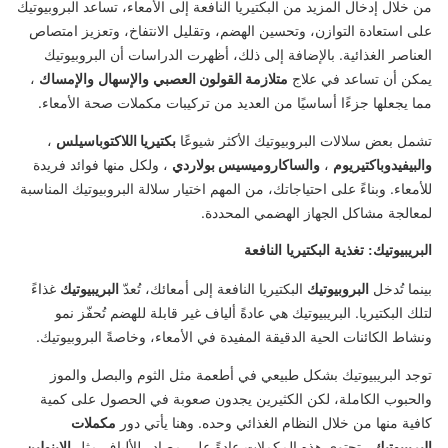
من خلال إدخال المزيد من البكتيريا النافعة إلى الأمعاء، تساعد البروبيوتيك
على استعادة التوازن، وتحسين الهضم، وتقليل الانتفاخ، وتعزيز امتصاص
العناصر الغذائية. بالإضافة إلى ذلك، أظهرت الدراسات أن البروبيوتيك
يمكن أن تساعد في علاج
متلازمة القولون العصبي
والإسهال
والإمساك
،
مما يجعلها جزءًا أساسيًا من العديد من تركيبات مكملات صحة الأمعاء.
تشمل بعض سلالات البروبيوتيك الأكثر شيوعًا
بكتيريا اللاكتوباسيلس
،
والبيفيدوباكتيريوم
،
والساكاروميسيس بولاردي
، ولكل منها فوائد فريدة
للأمعاء. وبناءً على احتياجاتك، من المهم اختيار سلالة البروبيوتيك المناسبة
لمعالجة مشاكل الجهاز الهضمي المحددة.
البريبيوتيك: تغذية البكتيريا النافعة
بينما تُدخل
البروبيوتيك
البكتيريا النافعة إلى أمعائك، تُعدّ
البريبيوتيك
غذاءً
لتلك البكتيريا. البريبيوتيك هي عادةً ألياف غير قابلة للهضم تُحفّز نمو
ونشاط الكائنات الحية الدقيقة المفيدة في الأمعاء، وخاصةً البروبيوتيك.
توجد البريبيوتيك بشكل طبيعي في أطعمة مثل الثوم والبصل والموز
والحبوب الكاملة، لكن الكثيرين يجدون صعوبة في الحصول على كمية
كافية منها من خلال النظام الغذائي وحده. وهنا يأتي دور
مكملات
البريبيوتيك
. تحتوي هذه المكملات عادةً على مصادر للألياف مثل
الإينولين
،