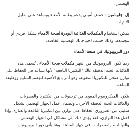
الهضمي.
إل-جلوتامين
: حمض أميني يدعم بطانة الأمعاء ويساعد على تقليل
الالتهاب.
يمكن استخدام
المكملات الغذائية البودرة لصحة الأمعاء
بشكل فردي أو
مجتمعة، وذلك حسب احتياجاتك الهضمية الخاصة.
دور البروبيوتيك في صحة الأمعاء
ربما تكون البروبيوتيك من أشهر
مكملات صحة الأمعاء
. تُسمى هذه
الكائنات الحية الدقيقة غالبًا "البكتيريا النافعة" لأنها تساعد في الحفاظ على
توازن صحي للبكتيريا المعوية، وهو أمر بالغ الأهمية للهضم السليم ووظيفة
المناعة.
يتكون الميكروبيوم المعوي من تريليونات من البكتيريا والفطريات
والكائنات الحية الدقيقة الأخرى. ولضمان عمل الجهاز الهضمي بشكل
سليم، من الضروري الحفاظ على توازن بين البكتيريا النافعة والضارة. وإذا
اختل هذا التوازن، فقد يؤدي ذلك إلى مشاكل في الجهاز الهضمي،
والتهابات، واضطرابات في جهاز المناعة. وهنا يأتي دور البروبيوتيك.