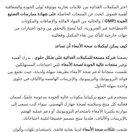
اختر المكملات الغذائية من علامات تجارية موثوقة تُولي الجودة والشفافية
أهمية قصوى. ابحث عن المنتجات الحاصلة
على شهادة ممارسات التصنيع
الجيدة (GMP
) والخالية من المواد المالئة والإضافات والمكونات
الاصطناعية غير الضرورية. كما يُنصح بالتحقق من وجود اختبارات من
جهات خارجية للتأكد من نقاء المكمل وفعاليته.
كيف يمكن لمكملات صحة الأمعاء أن تساعد
بصفتنا
شركة مصنعة للمكملات الغذائية على شكل حلوى
، ندرك أهمية
توفير
منتجات عالية الجودة لصحة الأمعاء
تلبي احتياجات المستهلكين.
صُممت منتجاتنا لدعم صحة الأمعاء بطريقة سهلة ولذيذة، حيث تجمع بين
فوائد البروبيوتيك والبريبيوتيك والإنزيمات الهاضمة والألياف في حلوى
واحدة سهلة التناول.
نستخدم في جميع تركيباتنا مكونات عالية الجودة مدعومة علميًا، لضمان
فعالية كل منتج وسلامته لصحة جهازك الهضمي. سواء كنت تسعى إلى
موازنة بكتيريا الأمعاء باستخدام البروبيوتيك أو دعم عملية الهضم
بالإنزيمات والألياف، فلدينا منتج مصمم خصيصًا لتلبية احتياجاتك.
صُنعت
علكات صحة الأمعاء
لدينا بعناية فائقة، باستخدام نكهات وألوان