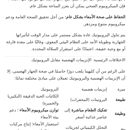
فإن الميكروبيوم الصحي يمكن أن يعزز المناعة بشكل عام.
الحفاظ على صحة الأمعاء بشكل عام:
من أجل تحقيق الصحة العامة ودعم
ميكروبيوم متنوع ومزدهر.
يتم تناول البروبيوتيك عادة بشكل مستمر على مدار الوقت لتأثيراتها
الجهازية وطويلة الأمد على النظام البيئي المعوي، وغالبًا على معدة فارغة
أو مع وجبة خفيفة، اعتمادًا على استقرار السلالة المحددة.
الاختلافات الرئيسية: الإنزيمات الهضمية مقابل البروبيوتيك
على الرغم من أن كليهما يلعب دورًا حاسمًا في صحة الجهاز الهضمي، إلا
أن الإنزيمات الهضمية والبروبيوتيك تعملان على مبادئ مختلفة تمامًا:
ميزة
إنزيمات هضمية
البروبيوتيك
الكائنات الحية الدقيقة (البكتيريا
طبيعة
البروتينات (المحفزات)
والخميرة)
تفكيك الطعام مباشرة
إلى
توازن ميكروبيوم الأمعاء
؛ دعم
وظيفة
عناصر غذائية أصغر
بيئة الأمعاء
استعمار الأمعاء؛ إنتاج مركبات
التحلل الكيميائي لجزيئات