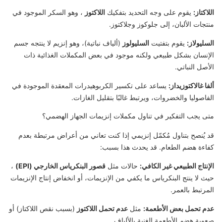
اللاكتاز:
يقوم على وجه التحديد بتفكيك
اللاكتوز
، وهو السكر الموجود في
منتجات الألبان، إلى جلوكوز وجلاكتوز.
السليولاز:
يقوم بتفتيت
السليولوز
(ألياف نباتية)، وهو إنزيم لا ينتجه جسم
الإنسان بشكل طبيعي ولكنه موجود في بعض المكملات الغذائية ذات
الأصل النباتي.
ألفا غالاكتوزيداز:
يساعد على تكسير الكربوهيدرات المعقدة الموجودة في
الفاصوليا والخضروات، ويرتبط غالبًا بتقليل الغازات.
متى يجب التفكير في تناول مكملات إنزيمات الجهاز الهضمي؟
قد يُنصح بتناول مُكمّل إنزيمي إذا كنت تعاني من أعراض مرتبطة بعدم
كفاءة هضم الطعام. قد يحدث هذا بسبب:
الإنتاج الطبيعي غير الكافي:
حالات مثل
قصور البنكرياس الخارجي (EPI)
،
حيث لا ينتج البنكرياس ما يكفي من الإنزيمات، أو انخفاض إنتاج الإنزيمات
المرتبط بالعمر.
عدم تحمل بعض الأطعمة:
مثل
عدم تحمل اللاكتوز
(بسبب نقص اللاكتاز) أو
صعوبة هضم الأطعمة الغنية بالألياف.