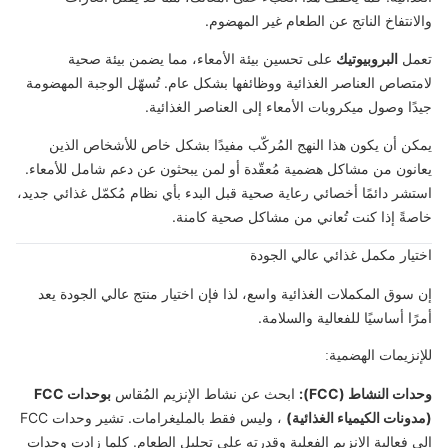
والانتفاخ الناتج عن الطعام غير المهضوم.
تعمل
البروبيوتيك
على تحسين بيئة الأمعاء، مما يضمن بيئة صحية
لامتصاص العناصر الغذائية ووظائفها بشكل عام. تُسهّل الوجبة المهضومة
جيدًا وصول ميكروبات الأمعاء إلى العناصر الغذائية.
يمكن أن يكون هذا النهج المُركّب مفيدًا بشكل خاص للأشخاص الذين
يعانون من مشاكل هضمية مُعقّدة أو لمن يبحثون عن دعم شامل للأمعاء.
استشر دائمًا أخصائي رعاية صحية قبل البدء بأي نظام مُكمّل غذائي جديد،
خاصةً إذا كنت تُعاني من مشاكل صحية كامنة.
اختيار مكمل غذائي عالي الجودة
إن سوق المكملات الغذائية واسع، لذا فإن اختيار منتج عالي الجودة يعد
أمرًا أساسيًا للفعالية والسلامة.
للإنزيمات الهضمية:
وحدات النشاط (FCC):
ابحث عن نشاط الإنزيم المُقاس
بوحدات FCC
(مدونات الكيمياء الغذائية)
، وليس فقط بالمليغرامات. تشير وحدات FCC
إلى فعالية الإنزيم الفعلية وقدرته على تحليل الطعام. كلما زادت وحدات