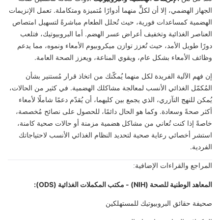
الجهاز الهضمي، إلا أن لكلٍّ منهما أدوارًا مُتميزة ومتكاملة. تعمل الإنزيمات
الهضمية كمساعدات فورية، حيث تُحلل الطعام مباشرةً لتسهيل امتصاص
العناصر الغذائية وتخفيف أعراض عسر الهضم. أما البروبيوتيك، فتلعب
دورًا طويل الأمد، حيث تُعزز توازن ميكروبيوم الأمعاء ونموه، مما يدعم
وظائف الأمعاء بشكل عام، ويقوي المناعة، ويعزز الصحة العامة.
إن فهم الآلية الفريدة لكل منهما يُمكّنك من اتخاذ قرار مُستنير بشأن
المُكمّل الغذائي الأنسب لمعالجة مشاكلك الهضمية. في كثير من الحالات،
يُمكن للنهج التآزري، الذي يجمع بين كليهما، أن يُقدّم دعمًا شاملًا لأمعاء
أكثر صحةً وسعادة. وكما هو الحال دائمًا، للحصول على نصائح مُخصصة،
خاصةً إذا كنت تُعاني من مشاكل هضمية مزمنة أو حالات صحية كامنة،
استشر أخصائي رعاية صحية لتحديد النظام الغذائي الأنسب لاحتياجاتك
الفردية.
المراجع والقراءات الإضافية:
المعاهد الوطنية للصحة (NIH) - مكتب المكملات الغذائية (ODS):
صحيفة حقائق البروبيوتيك للمستهلكين