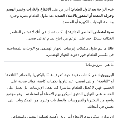
عدم الراحة بعد تناول الطعام:
أعراض مثل
الانتفاخ والغازات وعسر الهضم
وحرقة المعدة أو الشعور بالامتلاء الشديد
بعد تناول الطعام بفترة وجيزة،
وخاصة الوجبات الكبيرة أو المعقدة.
سوء امتصاص العناصر الغذائية:
إذا كنت تشك في أنك لا تمتص العناصر
الغذائية بشكل جيد على الرغم من اتباع نظام غذائي صحي.
غالبًا ما يتم تناول مكملات إنزيمات الجهاز الهضمي
مع الوجبات
للمساعدة
في تكسير الطعام فور دخوله الجهاز الهضمي.
ما هي البروبيوتيك؟
البروبيوتيك
هي كائنات دقيقة حية، تُعرف غالبًا بالبكتيريا والخمائر "النافعة"
أو "النافعة"، والتي تُضفي، عند تناولها بكميات كافية، فوائد صحية على
الجسم. فهي لا تُحلل الطعام مباشرةً كما تفعل الإنزيمات، بل تعمل على
الحفاظ على التوازن الدقيق لميكروبيوم الأمعاء أو استعادته - وهو مجتمع
واسع من البكتيريا والفيروسات والفطريات وغيرها من الميكروبات التي
تعيش في أمعائك.
إن توازن ميكروبيوم الأمعاء أمر بالغ الأهمية لعملية الهضم، وامتصاص