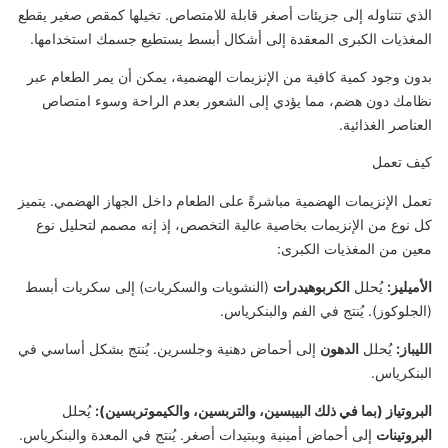
الذي تتناوله إلى جزيئات أصغر قابلة للامتصاص. تخيلها كمقص صغير يقطع
المغذيات الكبرى المعقدة إلى أشكال أبسط يستطيع جسمك استخدامها.
بدون وجود كمية كافية من الإنزيمات الهضمية، يمكن أن يمر الطعام عبر
نظامك دون هضم، مما يؤدي إلى الشعور بعدم الراحة وسوء امتصاص
العناصر الغذائية.
كيف تعمل
تعمل الإنزيمات الهضمية مباشرةً على الطعام داخل الجهاز الهضمي. يتميز
كل نوع من الإنزيمات بخاصية عالية التخصص، إذ إنه مصمم لتحليل نوع
معين من المغذيات الكبرى:
الأميليز:
يُحلل
الكربوهيدرات
(النشويات والسكريات) إلى سكريات أبسط
(الجلوكوز). يُنتج في الفم والبنكرياس.
الليباز:
يُحلل
الدهون
إلى أحماض دهنية وجلسرين. يُنتج بشكل أساسي في
البنكرياس.
البروتياز (بما في ذلك البيبسين، والتربسين، والكيموتربسين):
يُحلل
البروتينات
إلى أحماض أمينية وببتيدات أصغر. يُنتج في المعدة والبنكرياس.