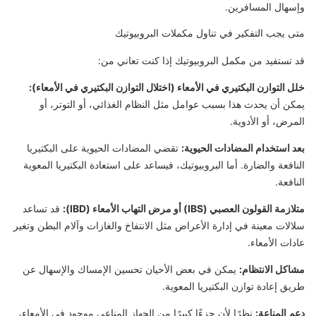
وإسهال المسافرين.
متى يجب التفكير في تناول مكملات البروبيوتيك
قد تستفيد من مكمل البروبيوتيك إذا كنت تعاني من:
خلل التوازن البكتيري في الأمعاء (اختلال التوازن البكتيري في الأمعاء):
يمكن أن يحدث هذا بسبب عوامل مثل النظام الغذائي، أو التوتر، أو
المرض، أو الأدوية.
بعد استخدام المضادات الحيوية:
تقضي المضادات الحيوية على البكتيريا
النافعة والضارة. أما البروبيوتيك، فيساعد على استعادة البكتيريا المعوية
النافعة.
متلازمة القولون العصبي (IBS) أو مرض التهاب الأمعاء (IBD):
قد تساعد
سلالات معينة في إدارة الأعراض مثل الانتفاخ والغازات وآلام البطن وتغير
عادات الأمعاء.
مشاكل الانتظام:
يمكن في بعض الأحيان تحسين الإمساك والإسهال عن
طريق إعادة توازن البكتيريا المعوية.
دعم المناعة:
نظرًا لأن جزءًا كبيرًا من الجهاز المناعي موجود في الأمعاء،