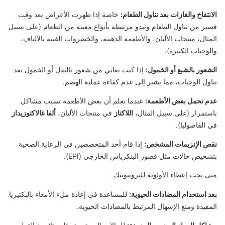
الانتفاخ والغازات بعد تناول الطعام:
خاصة إذا ظهرت الأعراض بعد وقت
قصير من تناول الطعام وتبدو مرتبطة بأنواع معينة من الطعام (على سبيل
المثال، منتجات الألبان، والأطعمة الدهنية، والخضروات الغنية بالألياف،
والوجبات الكبيرة).
الشعور بالشبع أو الخمول:
إذا كنت تعاني من شعور بالثقل أو الخمول بعد
تناول الوجبات، مما يشير إلى عدم كفاءة عملية الهضم.
عدم تحمل بعض الأطعمة:
عندما تعلم أن بعض الأطعمة تسبب مشاكل
باستمرار (على سبيل المثال،
اللاكتاز
في منتجات الألبان،
ألفا غالاكتوزيداز
في الفاصوليا).
نقص الإنزيمات المشخص:
إذا قام أحد المتخصصين في الرعاية الصحية
بتشخيص حالات مثل قصور البنكرياس الخارجي (EPI).
متى يجب إعطاء الأولوية للبروبيوتيك:
بعد استخدام المضادات الحيوية:
للمساعدة في إعادة ملء الأمعاء بالبكتيريا
المفيدة ومنع الإسهال المرتبط بالمضادات الحيوية.