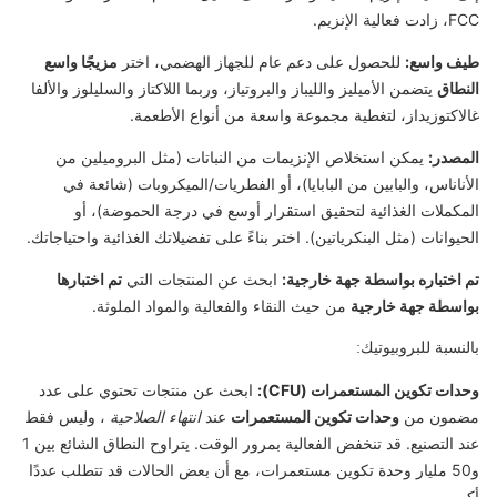
FCC، زادت فعالية الإنزيم.
طيف واسع:
للحصول على دعم عام للجهاز الهضمي، اختر
مزيجًا واسع
النطاق
يتضمن الأميليز والليباز والبروتياز، وربما اللاكتاز والسليلوز والألفا
غالاكتوزيداز، لتغطية مجموعة واسعة من أنواع الأطعمة.
المصدر:
يمكن استخلاص الإنزيمات من النباتات (مثل البروميلين من
الأناناس، والبابين من البابايا)، أو الفطريات/الميكروبات (شائعة في
المكملات الغذائية لتحقيق استقرار أوسع في درجة الحموضة)، أو
الحيوانات (مثل البنكرياتين). اختر بناءً على تفضيلاتك الغذائية واحتياجاتك.
تم اختباره بواسطة جهة خارجية:
ابحث عن المنتجات التي
تم اختبارها
بواسطة جهة خارجية
من حيث النقاء والفعالية والمواد الملوثة.
بالنسبة للبروبيوتيك:
وحدات تكوين المستعمرات (CFU):
ابحث عن منتجات تحتوي على عدد
مضمون من
وحدات تكوين المستعمرات
عند
انتهاء الصلاحية
، وليس فقط
عند التصنيع. قد تنخفض الفعالية بمرور الوقت. يتراوح النطاق الشائع بين 1
و50 مليار وحدة تكوين مستعمرات، مع أن بعض الحالات قد تتطلب عددًا
أكبر.