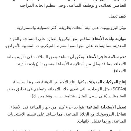
العناصر الغذائية، والوظيفة المناعية، وحتى تنظيم الحالة المزاجية.
كيف تعمل
تؤثر البروبيوتيك على بيئة أمعائك بطريقة أكثر شمولية واستمرارية:
موازنة نباتات الأمعاء:
تتنافس مع البكتيريا الضارة على المساحة والمواد
المغذية، مما يساعد على منع النمو المفرط للميكروبات المسببة للأمراض.
دعم سلامة حاجز الأمعاء:
يمكن أن تساعد بعض السلالات في تقوية بطانة
الأمعاء، مما قد يقلل من "متلازمة الأمعاء المتسربة" (زيادة نفاذية
الأمعاء).
إنتاج المركبات المفيدة:
يمكنها إنتاج الأحماض الدهنية قصيرة السلسلة
(SCFAs) مثل الزبدات، التي تغذي خلايا الأمعاء، وتساهم في تخليق بعض
الفيتامينات (على سبيل المثال، فيتامينات ب، وفيتامين ك).
تعديل الاستجابة المناعية:
يتواجد جزء كبير من جهاز المناعة في الأمعاء.
تتفاعل البروبيوتيك مع الخلايا المناعية، مما يساعد على تنظيم الاستجابات
المناعية، وربما تقليل الالتهاب.