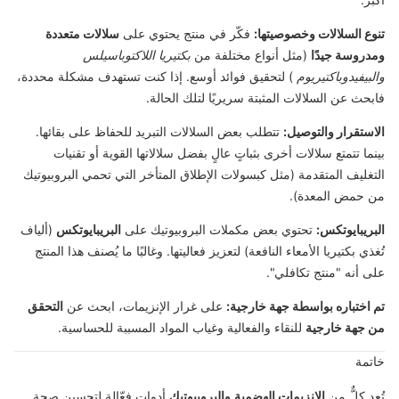
تنوع السلالات وخصوصيتها:
فكّر في منتج يحتوي على
سلالات متعددة
ومدروسة جيدًا
(مثل أنواع مختلفة من
بكتيريا اللاكتوباسيلس
والبيفيدوباكتيريوم
) لتحقيق فوائد أوسع. إذا كنت تستهدف مشكلة محددة،
فابحث عن السلالات المثبتة سريريًا لتلك الحالة.
الاستقرار والتوصيل:
تتطلب بعض السلالات التبريد للحفاظ على بقائها.
بينما تتمتع سلالات أخرى بثباتٍ عالٍ بفضل سلالاتها القوية أو تقنيات
التغليف المتقدمة (مثل كبسولات الإطلاق المتأخر التي تحمي البروبيوتيك
من حمض المعدة).
البريبايوتكس:
تحتوي بعض مكملات البروبيوتيك على
البريبايوتكس
(ألياف
تُغذي بكتيريا الأمعاء النافعة) لتعزيز فعاليتها. وغالبًا ما يُصنف هذا المنتج
على أنه "منتج تكافلي".
تم اختباره بواسطة جهة خارجية:
على غرار الإنزيمات، ابحث عن
التحقق
من جهة خارجية
للنقاء والفعالية وغياب المواد المسببة للحساسية.
خاتمة
تُعد كلٌّ من
الإنزيمات الهضمية
والبروبيوتيك
أدوات فعّالة لتحسين صحة