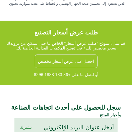
الذين يسعون إلى تحسين صحة الجهاز الهضمي والحفاظ على تغذية متوازنة. تحتوي
هذه المكملات على ألياف قابلة للذوبان في الماء تُشكّل مادة هلامية أثناء الهضم، مما
يُساعد على دعم توازن الميكروبيوم المعوي، وراحة الجهاز الهضمي، وانتظام حركة
الأمعاء. توفر مصادر شائعة مثل قشور السيليوم، والإينولين، والبيتا جلوكان فوائد
وظيفية تُكمّل نظامًا غذائيًا غنيًا بالألياف.
طلب عرض أسعار التصنيع
قم بملء نموذج "طلب عرض أسعار" الخاص بنا حتى نتمكن من تزويدك
بسعر مخصص للبدء في تصنيع المكملات الغذائية الخاصة بك.
احصل على عرض أسعار مخصص
أو اتصل بنا على +86 133 1888 8296
سجل للحصول على أحدث اتجاهات الصناعة
وأخبار المنتج
يشترك