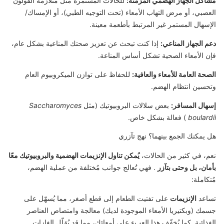
مشاكل الجهاز الهضمي المزمنة:
للحالات المستمرة مثل متلازمة القولون
العصبي، أو مرض التهاب الأمعاء (تحت التوجيه الطبي)، أو الإمساك/
الإسهال المستمر غير المرتبط بأطعمة معينة.
دعم الجهاز المناعي:
إذا كنت تبحث عن تعزيز صحتك المناعية بشكل عام،
فإن الأمعاء الصحية تشكل أساس المناعة.
الصحة العامة للأمعاء والعافية:
للحفاظ على توازن الميكروبيوم العام
وتحسين انتظام الهضم.
إسهال المسافر:
بعض سلالات البروبيوتيك (مثل
Saccharomyces
boulardii
) فعالة بشكل خاص.
هل يمكنك الجمع بينهما؟ نهج تآزري
نعم، في كثير من الحالات،
يُمكن تناول الإنزيمات الهضمية والبروبيوتيك معًا
بأمان، بل وحتى بتآزر
. فهي تُعالج جوانب مُختلفة من عملية الهضم،
مُتكاملة:
تساعد
الإنزيمات
على تفتيت الطعام إلى قطع أصغر، مما يُسهّل على
جسمك (وبكتيريا الأمعاء الموجودة لديك) معالجة وامتصاص العناصر
الغذائية. كما يُخفّف هذا العبء على أمعائك، مما قد يُقلّل الغازات