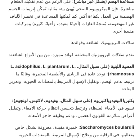
مساعدة الهضم (بشكل غير مباشر):
على الرغم من عدم تفكيك الطعام
مباشرةً، فإن الميكروبيوم الصحي يُهيئ بيئة مثالية تُمكّن إنزيمات الجسم
الهضمية من العمل بكفاءة أكبر. كما يُمكنها المساعدة في تخمير الألياف
غير المهضومة، مُنتجةً الغازات (أحيانًا مفيدة، وأحيانًا كثيرة) ومركبات
مفيدة أخرى.
سلالات البروبيوتيك الشائعة وفوائدها
تقدم سلالات البروبيوتيك المختلفة فوائد مميزة. من بين الأنواع الشائعة:
العصية اللبنية (على سبيل المثال، L. acidophilus، L. plantarum، L.
rhamnosus):
توجد عادة في الزبادي والأطعمة المخمرة، وغالبًا ما
ترتبط بدعم الهضم، وتقليل الإسهال المرتبط بالمضادات الحيوية، وتعزيز
المناعة.
بكتيريا البيفيدوباكتيريوم (على سبيل المثال، بيفيدوم، لاكتيس، لونجوم):
تسود في الأمعاء الغليظة، وترتبط بتحسين انتظام حركة الأمعاء، وتقليل
أعراض متلازمة القولون العصبي، ودعم وظيفة حاجز الأمعاء.
Saccharomyces boulardii:
خميرة مفيدة، معروفة بشكل خاص
بفعاليتها في الوقاية من وعلاج الإسهال المرتبط بالمضادات الحيوية