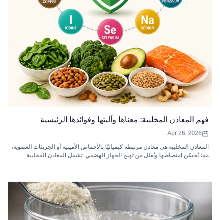
فهم المعادن المخلبية: معناها وآليتها وفوائدها الرئيسية
Apr 26, 2026
المعادن المخلبية هي معادن مرتبطة كيميائيًا بالأحماض الأمينية أو الجزيئات العضوية،
مما يُحسّن امتصاصها ويُقلل من تهيج الجهاز الهضمي. تشمل المعادن المخلبية
الشائعة المغنيسيوم والحديد والزنك والكالسيوم والنحاس والمنغنيز، حيث يدعم كل
منها وظائف حيوية أساسية في الجسم، مثل استقلاب الطاقة، ووظيفة المناعة،
وصحة العظام، والتفاعلات الإنزيمية. تُعد المكملات الغذائية المخلبية عالية الجودة
مثالية للأفراد الذين يعانون من حساسية في الجهاز الهضمي، أو لديهم احتياجات
معدنية أعلى، أو نقص في العناصر الغذائية. عند دمجها مع نظام غذائي متوازن ونمط
حياة صحي، تُحسّن المعادن المخلبية من استفادة الجسم من المعادن والصحة
العامة.