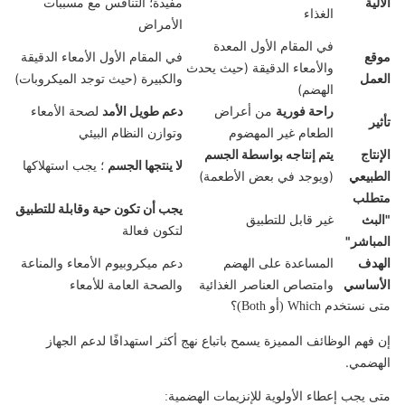
الآلية
مفيدة؛ التنافس مع مسببات
الغذاء
الأمراض
في المقام الأول المعدة
موقع
في المقام الأول الأمعاء الدقيقة
والأمعاء الدقيقة (حيث يحدث
العمل
والكبيرة (حيث توجد الميكروبات)
الهضم)
راحة فورية
من أعراض
دعم طويل الأمد
لصحة الأمعاء
تأثير
الطعام غير المهضوم
وتوازن النظام البيئي
الإنتاج
يتم إنتاجه بواسطة الجسم
لا ينتجها الجسم
؛ يجب استهلاكها
الطبيعي
(ويوجد في بعض الأطعمة)
متطلب
يجب أن تكون حية وقابلة للتطبيق
"البث
غير قابل للتطبيق
لتكون فعالة
المباشر"
الهدف
المساعدة على الهضم
دعم ميكروبيوم الأمعاء والمناعة
الأساسي
وامتصاص العناصر الغذائية
والصحة العامة للأمعاء
متى نستخدم Which (أو Both)؟
إن فهم الوظائف المميزة يسمح باتباع نهج أكثر استهدافًا لدعم الجهاز
الهضمي.
متى يجب إعطاء الأولوية للإنزيمات الهضمية: