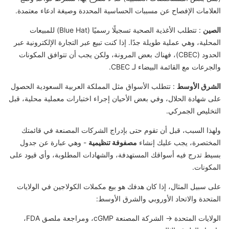
العلامات الإفصاح عن مسببات الحساسية المحددة وصيغة ادعاء معتمدة.
الصين
: تتطلب الأغذية الصحية تسجيلًا رسميًا (Blue Hat) للمبيعات
المحلية، وهي عملية طويلة جدًا. إذا كنت تبيع عبر التجارة الإلكترونية عبر
الحدود (CBEC)، فهناك بعض المرونة، ولكن يجب أن تتوافق المكونات
والجرعات مع القائمة البيضاء لـ CBEC.
الشرق الأوسط
: تتطلب الأسواق مثل المملكة العربية السعودية الحصول
على شهادة الحلال، وفي بعض الأحيان إجراء اختبارات معملية محلية، قبل
التخليص الجمركي.
ولهذا السبب، قبل أن تقوم حتى بإدراج الشركات المصنعة في قائمتك
المختصرة، يجب عليك إنشاء
مصفوفة تنظيمية
- وهي عبارة عن جدول
بسيط تدرج فيه أسواقك المستهدفة، والشهادات المطلوبة، وأي قيود على
المكونات.
على سبيل المثال، إذا كان هدفك هو بيع مكملات الكولاجين في الولايات
المتحدة والاتحاد الأوروبي والشرق الأوسط:
الولايات المتحدة → الشركة المصنعة cGMP، ومراجعة ملصق FDA،