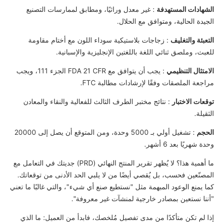
الشهادات المستهدفة
: غير معدل وراثيًا، ومطابق لممارسات التصنيع
الجيدة الحالية، ومتوافق مع الحلال.
التعبئة والتغليف
: زجاجات بلاستيكية سوداء اللون مع أختام مقاومة
للعبث، وملصق ثنائي اللغة باللغتين الإنجليزية والإسبانية.
الامتثال التنظيمي
: يجب أن يتوافق مع FDA 21 CFR الجزء 111، ويجب
مراجعة الملصقات وفقًا لإرشادات مطالبة FTC.
توقعات الاختبار
: نتائج مختبر الطرف الثالث للفعالية والنقاء والمعادن
الثقيلة.
الحجم
: تشغيل أولي بـ 5000 وحدة، ومن المتوقع أن يصل إلى 20000
وحدة شهريًا بعد 6 أشهر.
ما أهمية هذا؟ لا يُظهر تقرير المنتج النهائي (PRD) جديتك في التعامل مع
المصنّعين فحسب، بل يُقصي أيضًا من لا يلبي الحد الأدنى من توقعاتك.
كما يمنع الوعود المبهمة مثل "نستطيع صنع أي شيء"، والتي غالبًا ما تعني
"أننا نستعين بمصادر خارجية لمنشآت غير معروفة".
إذا لم تكن متأكدًا من مدى تفصيل مُلخصك، فابدأ من العميل: ما الذي