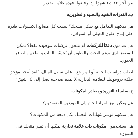
من آخر ١٢-٢٤ شهرًا. إذا رفضوا، فهذه علامة تحذير.
ب. القدرات التقنية والبحثية والتطويرية
هل يمكنهم التعامل مع شكل منتجك؟ ليست كل مصانع الكبسولات قادرة
على إنتاج حلوى الجيلي أو السوائل.
هل يقدمون
دعمًا للتركيبات
أم ينتجون تركيبات موجودة فقط؟ يمكن
للمصنع الذي يدعم البحث والتطوير أن يُحسّن الثبات والطعم والتوافر
الحيوي.
اطلب دراسات الحالة أو المراجع - على سبيل المثال، "لقد أنتجنا مؤخرًا
علكة بروبيوتيك للعلامة التجارية X بمدة صلاحية تصل إلى 18 شهرًا".
ج. سلسلة التوريد ومصادر المكونات
هل يمكن تتبع المواد الخام إلى الموردين المعتمدين؟
هل يمكنهم توفير شهادات التحليل لكل دفعة من المكونات؟
هل يستخدمون
مكونات ذات علامة تجارية
يمكنها أن تميز منتجك في
السوق؟