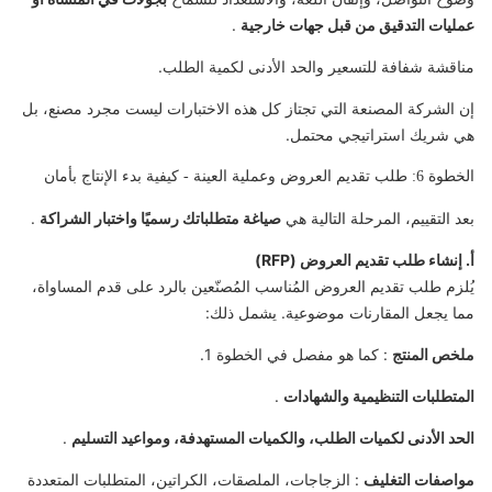
عمليات التدقيق من قبل جهات خارجية
.
مناقشة شفافة للتسعير والحد الأدنى لكمية الطلب.
إن الشركة المصنعة التي تجتاز كل هذه الاختبارات ليست مجرد مصنع، بل
هي شريك استراتيجي محتمل.
الخطوة 6: طلب تقديم العروض وعملية العينة - كيفية بدء الإنتاج بأمان
بعد التقييم، المرحلة التالية هي
صياغة متطلباتك رسميًا واختبار الشراكة
.
أ. إنشاء طلب تقديم العروض (RFP)
يُلزم طلب تقديم العروض المُناسب المُصنّعين بالرد على قدم المساواة،
مما يجعل المقارنات موضوعية. يشمل ذلك:
ملخص المنتج
: كما هو مفصل في الخطوة 1.
المتطلبات التنظيمية والشهادات
.
الحد الأدنى لكميات الطلب، والكميات المستهدفة، ومواعيد التسليم
.
مواصفات التغليف
: الزجاجات، الملصقات، الكراتين، المتطلبات المتعددة