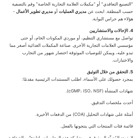
"التصنيع التعاقدي" أو "مكملات العلامة التجارية الخاصة" وقم بالتصفية
حسب المنطقة. ابحث عن
مديري العمليات
أو
مديري تطوير الأعمال
-
هؤلاء هم حراس البوابة.
4. الإحالات والاستشاريين
تواصل مع مستشاري التنظيم، أو موردي المكونات الخام، أو حتى
مؤسسي العلامات التجارية الأخرى. صناعة المكملات الغذائية أصغر مما
تبدو عليه، ويمكن للتوصيات الموثوقة اختصار شهور من التجارب
والاختبارات.
5. التحقق من خلال التوثيق
بمجرد حصولك على الأسماء، اطلب المستندات الرئيسية مقدمًا:
شهادات المنشأة (cGMP، ISO، NSF).
أحدث ملخصات التدقيق.
أمثلة على شهادات التحليل (COA) من الدفعات الأخيرة.
قائمة فئات المنتجات التي ينتجونها بالفعل.
لا يتردد المُصنِّع الموثوق في مشاركة هذه المعلومات. إذا تجنّب الشفافية،