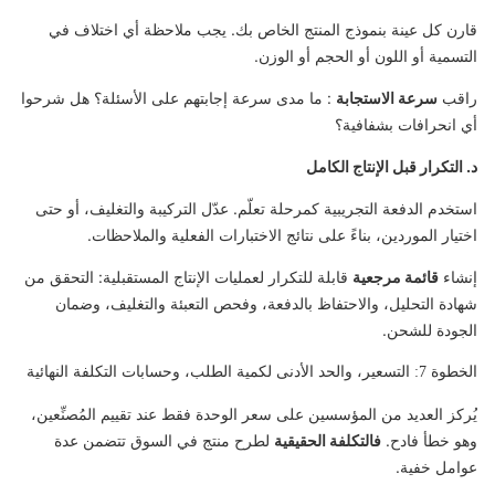
قارن كل عينة بنموذج المنتج الخاص بك. يجب ملاحظة أي اختلاف في
التسمية أو اللون أو الحجم أو الوزن.
راقب
سرعة الاستجابة
: ما مدى سرعة إجابتهم على الأسئلة؟ هل شرحوا
أي انحرافات بشفافية؟
د. التكرار قبل الإنتاج الكامل
استخدم الدفعة التجريبية كمرحلة تعلّم. عدّل التركيبة والتغليف، أو حتى
اختيار الموردين، بناءً على نتائج الاختبارات الفعلية والملاحظات.
إنشاء
قائمة مرجعية
قابلة للتكرار لعمليات الإنتاج المستقبلية: التحقق من
شهادة التحليل، والاحتفاظ بالدفعة، وفحص التعبئة والتغليف، وضمان
الجودة للشحن.
الخطوة 7: التسعير، والحد الأدنى لكمية الطلب، وحسابات التكلفة النهائية
يُركز العديد من المؤسسين على سعر الوحدة فقط عند تقييم المُصنِّعين،
وهو خطأ فادح.
فالتكلفة الحقيقية
لطرح منتج في السوق تتضمن عدة
عوامل خفية.