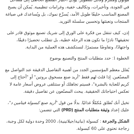
في الجودة، وتأخيرات، وتكاليف خفية، وغرامات تنظيمية. يُمكن أن يصبح
المصنع المناسب حليفًا طويل الأمد، يُسرِّع نموك، بل ويُساعدك في صياغة
المنتجات وتعبئتها وتحسين سلسلة التوريد.
إذن، كيف تنتقل من فكرة على الورق إلى شريك تصنيع موثوق قادر على
تحقيقها؟ نادرًا ما تكون هذه الرحلة خطية، بل تتطلب تحضيرًا دقيقًا،
واجتهادًا، وتفاوضًا مستمرًا. لنستكشف هذه العملية من البداية.
الخطوة 1: حدد متطلبات المنتج والتصنيع بوضوح
يُقلل معظم المؤسسين الجدد من أهمية التفاصيل الدقيقة عند التواصل مع
المصنّعين. إذا قلتَ لهم فقط "أريد صنع مسحوق بروتين" أو "أحتاج إلى
كريم للعناية بالبشرة"، فسيتم تجاهلك أو ستتلقى عروض أسعار عامة لا
تعكس احتياجاتك الحقيقية. يبحث المصنّعون عن تفاصيل دقيقة.
تخيل أنك تُطلق مُكمّلًا غذائيًا. بدلًا من قول
"أريد صنع كبسولة فيتامين د"،
عليك إعداد
وثيقة متطلبات المنتج (PRD)
التي تتضمن:
الشكل والجرعة
: كبسولة (نباتية/جيلاتينية)، 2000 وحدة دولية لكل وجبة،
زجاجة تحتوي على 60 كبسولة.