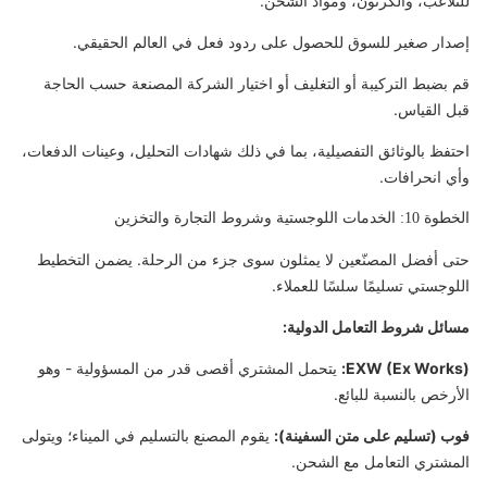
للتلاعب، والكرتون، ومواد الشحن.
إصدار صغير للسوق للحصول على ردود فعل في العالم الحقيقي.
قم بضبط التركيبة أو التغليف أو اختيار الشركة المصنعة حسب الحاجة
قبل القياس.
احتفظ بالوثائق التفصيلية، بما في ذلك شهادات التحليل، وعينات الدفعات،
وأي انحرافات.
الخطوة 10: الخدمات اللوجستية وشروط التجارة والتخزين
حتى أفضل المصنّعين لا يمثلون سوى جزء من الرحلة. يضمن التخطيط
اللوجستي تسليمًا سلسًا للعملاء.
مسائل شروط التعامل الدولية:
EXW (Ex Works):
يتحمل المشتري أقصى قدر من المسؤولية - وهو
الأرخص بالنسبة للبائع.
فوب (تسليم على متن السفينة):
يقوم المصنع بالتسليم في الميناء؛ ويتولى
المشتري التعامل مع الشحن.