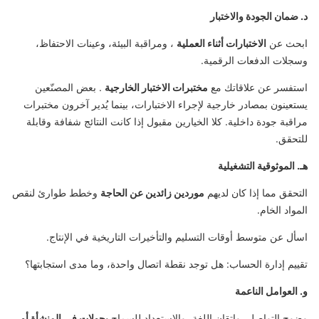
د. ضمان الجودة والاختبار
ابحث عن
الاختبارات أثناء العملية
، ومراقبة البيئة، وعينات الاحتفاظ،
وسجلات الدفعات الرقمية.
استفسر عن علاقاتك مع
مختبرات الاختبار الخارجية
. بعض المصنّعين
يستعينون بمصادر خارجية لإجراء الاختبارات، بينما يُدير آخرون مختبرات
مراقبة جودة داخلية. كلا الخيارين مقبول إذا كانت النتائج شفافة وقابلة
للتحقق.
هـ. الموثوقية التشغيلية
التحقق مما إذا كان لديهم
موردين زائدين عن الحاجة
وخطط طوارئ لنقص
المواد الخام.
اسأل عن متوسط أوقات التسليم والتأخيرات التاريخية في الإنتاج.
تقييم إدارة الحساب: هل توجد نقطة اتصال واحدة، وما مدى استجابتها؟
و. العوامل الناعمة
وضوح التواصل، وإتقان اللغة، والاستعداد للسماح
بجولات في المنشأة أو