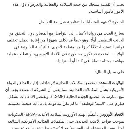
يجب أن يُقدمه منتجك من حيث السلامة والفعالية والعرض؟ دوّن هذه
الأمور كأمور أساسية.
الخطوة 2: فهم المتطلبات التنظيمية قبل بدء التواصل
يسارع العديد من رواد الأعمال إلى التواصل مع المصانع دون التحقق من
الجانب التنظيمي أولًا، وهو خطأ قد يكلف شهورًا من إعادة العمل. تختلف
قواعد التصنيع اختلافًا كبيرًا من منطقة لأخرى. فالتركيبة القانونية في
الولايات المتحدة قد تكون محظورة في الاتحاد الأوروبي، أو تتطلب عملية
موافقة مختلفة تمامًا في كندا أو أستراليا.
على سبيل المثال:
الولايات المتحدة
: تخضع المكملات الغذائية لإرشادات إدارة الغذاء والدواء
الأمريكية بشأن المكملات الغذائية، مما يعني أن الشركة المصنعة يجب أن
تتبع ممارسات التصنيع الجيدة الحالية (cGMP)، وتقتصر الادعاءات بشكل
صارم على "البنية/الوظيفة" ما لم تكن مدعومة بادعاءات صحية معتمدة.
الاتحاد الأوروبي
: تُنظّم الهيئة الأوروبية لسلامة الأغذية (EFSA) المكونات
بموجب قواعد الأغذية الجديدة. حتى المكملات الغذائية الأمريكية الشائعة
(مثل بعض المستخلصات العشبية) قد لا تُصرّح بها. تشترط قواعد وضع