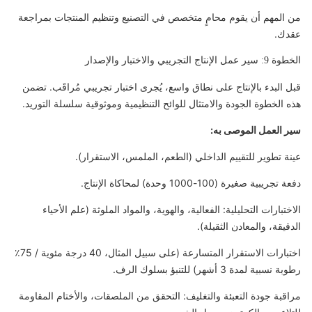
من المهم أن يقوم محامٍ متخصص في التصنيع وتنظيم المنتجات بمراجعة
عقدك.
الخطوة 9: سير عمل الإنتاج التجريبي والاختبار والإصدار
قبل البدء بالإنتاج على نطاق واسع، يُجرى اختبار تجريبي مُراقَب. تضمن
هذه الخطوة الجودة والامتثال للوائح التنظيمية وموثوقية سلسلة التوريد.
سير العمل الموصى به:
عينة تطوير للتقييم الداخلي (الطعم، الملمس، الاستقرار).
دفعة تجريبية صغيرة (100-1000 وحدة) لمحاكاة الإنتاج.
الاختبارات التحليلية: الفعالية، والهوية، والمواد الملوثة (علم الأحياء
الدقيقة، والمعادن الثقيلة).
اختبارات الاستقرار المتسارعة (على سبيل المثال، 40 درجة مئوية / 75٪
رطوبة نسبية لمدة 3 أشهر) للتنبؤ بسلوك الرف.
مراقبة جودة التعبئة والتغليف: التحقق من الملصقات، والأختام المقاومة