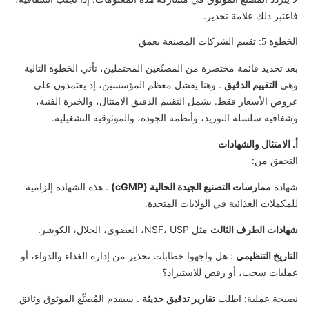
فاعتبر ذلك علامة تحذير.
الخطوة 5: تقييم الشركات المصنعة بعمق
بعد تحديد قائمة مختصرة من المصنّعين المحتملين، تأتي الخطوة التالية
وهي
التقييم الدقيق
. وهنا يفشل معظم المؤسسين، إذ يعتمدون على
عروض الأسعار فقط. يشمل التقييم الدقيق الامتثال، والخبرة الفنية،
وشفافية سلسلة التوريد، وأنظمة الجودة، والموثوقية التشغيلية.
أ. الامتثال والشهادات
التحقق من:
شهادة
ممارسات التصنيع الجيدة الحالية (cGMP)
. هذه الشهادة إلزامية
للمكملات الغذائية في الولايات المتحدة.
شهادات الطرف الثالث
مثل NSF، USP، العضوي، الحلال، الكوشر.
التاريخ التنظيمي
: هل واجهوا خطابات تحذير من إدارة الغذاء والدواء، أو
عمليات سحب، أو رفض للاستيراد؟
نصيحة عملية: اطلب
تقارير تدقيق حديثة
. سيقدم المُصنِّع الموثوق وثائق