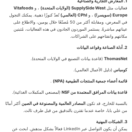
1. المعارض التجارية والصناعية
فعاليات مثل
SupplySide West (الولايات المتحدة)
، و
Vitafoods
Europe (سويسرا)
، و
CPhI (العالمي)
تُعدّ كنوزًا ذهبية. يمكنك التجول
في المعرض، ومقابلة أكثر من 50 مُصنّعًا خلال يومين، والاطلاع على
عيناتهم مباشرةً. يستثمر الموردون الجادون في هذه الفعاليات، مُثبتين
مكانتهم وانفتاحهم على الشراكات.
2. أدلة الصناعة وقواعد البيانات
ThomasNet
(قاعدة بيانات التصنيع في الولايات المتحدة).
كومباس
(دليل الأعمال العالمي).
قائمة أعضاء جمعية المنتجات الطبيعية (NPA)
.
قاعدة بيانات المرافق المعتمدة من NSF
(لمصنعي المكملات الغذائية).
بالنسبة للخارج، قد تكون
المصادر العالمية
والمصنوعة في الصين
أكثر أمانًا
من علي بابا، خاصة عندما تقترن بالتدقيق من قبل طرف ثالث.
3. الشبكات المهنية
يمكن أن يكون التواصل عبر LinkedIn فعالاً بشكل مدهش. ابحث عن