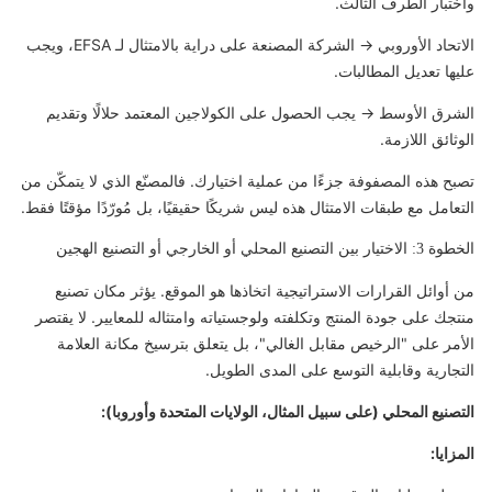
واختبار الطرف الثالث.
الاتحاد الأوروبي → الشركة المصنعة على دراية بالامتثال لـ EFSA، ويجب
عليها تعديل المطالبات.
الشرق الأوسط → يجب الحصول على الكولاجين المعتمد حلالًا وتقديم
الوثائق اللازمة.
تصبح هذه المصفوفة جزءًا من عملية اختيارك. فالمصنّع الذي لا يتمكّن من
التعامل مع طبقات الامتثال هذه ليس شريكًا حقيقيًا، بل مُورّدًا مؤقتًا فقط.
الخطوة 3: الاختيار بين التصنيع المحلي أو الخارجي أو التصنيع الهجين
من أوائل القرارات الاستراتيجية اتخاذها هو الموقع. يؤثر مكان تصنيع
منتجك على جودة المنتج وتكلفته ولوجستياته وامتثاله للمعايير. لا يقتصر
الأمر على "الرخيص مقابل الغالي"، بل يتعلق بترسيخ مكانة العلامة
التجارية وقابلية التوسع على المدى الطويل.
التصنيع المحلي (على سبيل المثال، الولايات المتحدة وأوروبا):
المزايا: