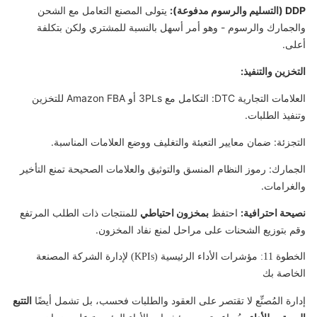
DDP (التسليم والرسوم مدفوعة):
يتولى المصنع التعامل مع الشحن
والجمارك والرسوم - وهو أمر أسهل بالنسبة للمشتري ولكن بتكلفة
أعلى.
التخزين والتنفيذ:
العلامات التجارية DTC: التكامل مع 3PLs أو Amazon FBA للتخزين
وتنفيذ الطلبات.
التجزئة: ضمان معايير التعبئة والتغليف ووضع العلامات المناسبة.
الجمارك: رموز النظام المنسق والتوثيق والعلامات الصحيحة تمنع التأخير
والغرامات.
نصيحة احترافية:
احتفظ
بمخزون احتياطي
للمنتجات ذات الطلب المرتفع
وقم بتوزيع الشحنات على مراحل لمنع نفاد المخزون.
الخطوة 11: مؤشرات الأداء الرئيسية (KPIs) لإدارة الشركة المصنعة
الخاصة بك
إدارة المُصنِّع لا تقتصر على العقود والطلبات فحسب، بل تشمل أيضًا
التتبع