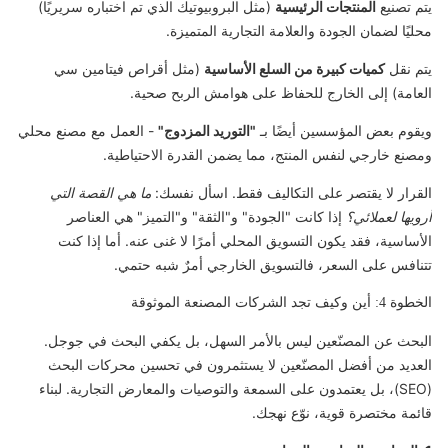
يتم تصنيع
المنتجات الرئيسية
(مثل البروبيوتيك الذي تم اختباره سريريًا)
محليًا لضمان الجودة والعلامة التجارية المتميزة.
يتم نقل
كميات كبيرة من السلع الأساسية
(مثل أقراص فيتامين سي
العامة) إلى الخارج للحفاظ على هوامش الربح صحية.
ويقوم بعض المؤسسين أيضًا بـ
"التوريد المزدوج"
- العمل مع مصنع محلي
ومصنع خارجي لنفس المنتج، مما يضمن القدرة الاحتياطية.
القرار لا يقتصر على التكاليف فقط. اسأل نفسك:
ما هي القصة التي
أرويها لعملائي؟
إذا كانت "الجودة" و"الثقة" و"التميز" هي العناصر
الأساسية، فقد يكون التسويق المحلي أمرًا لا غنى عنه. أما إذا كنت
تتنافس على السعر، فالتسويق الخارجي أمرٌ شبه حتمي.
الخطوة 4: أين وكيف تجد الشركات المصنعة الموثوقة
البحث عن المصنّعين ليس بالأمر السهل، بل يكفي البحث في جوجل.
العديد من أفضل المصنّعين لا يستثمرون في تحسين محركات البحث
(SEO)، بل يعتمدون على السمعة والتوصيات والمعارض التجارية. لبناء
قائمة مختصرة قوية، نوّع نهجك.