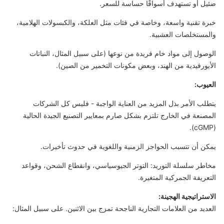
ضئيل أو تستهدف أسواقًا حساسة للسعر.
خبرة تقنية واسعة، وخاصة في فئات مثل العلكة، والكبسولات الهلامية،
والمستخلصات العشبية.
الوصول إلى مواد خام فريدة من نوعها (على سبيل المثال، النباتات
الأيورفيدية من الهند، وبعض مكونات التخمير من الصين).
العيوب:
يتطلب الأمر بذل المزيد من العناية الواجبة - فليس كل الشركات
المصنعة في الخارج تلتزم بشكل صارم بمعايير التصنيع الجيدة الحالية
(cGMP).
يمكن أن تتسبب الحواجز الزمنية واللغوية في حدوث تأخيرات.
مخاطر سلسلة التوريد: التوتر الجيوسياسي، وانقطاع الشحن، وقواعد
التعريفة الجمركية المتغيرة.
الاستراتيجية الهجينة:
العديد من العلامات التجارية الناجحة تمزج بين الاثنين. على سبيل المثال: