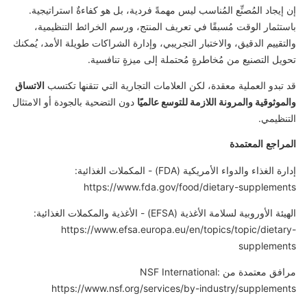
إن إيجاد المُصنِّع المُناسب ليس مهمةً فردية، بل هو كفاءةٌ استراتيجية.
باستثمار الوقت مُسبقًا في تعريف المنتج، ورسم الخرائط التنظيمية،
والتقييم الدقيق، والاختبار التجريبي، وإدارة الشراكات طويلة الأمد، يُمكنك
تحويل التصنيع من مُخاطرةٍ مُحتملة إلى ميزةٍ تنافسية.
قد تبدو العملية معقدة، لكن العلامات التجارية التي تتقنها تكتسب
الاتساق
والموثوقية والمرونة اللازمة للتوسع عالميًا
دون التضحية بالجودة أو الامتثال
التنظيمي.
المراجع المعتمدة
إدارة الغذاء والدواء الأمريكية (FDA) - المكملات الغذائية:
https://www.fda.gov/food/dietary-supplements
الهيئة الأوروبية لسلامة الأغذية (EFSA) - الأغذية والمكملات الغذائية:
https://www.efsa.europa.eu/en/topics/topic/dietary-
supplements
مرافق معتمدة من NSF International:
https://www.nsf.org/services/by-industry/supplements