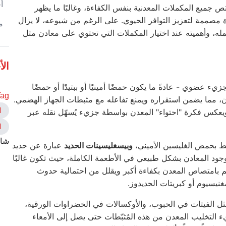
أ
متص جميع المكملات المعدنية بنفس الكفاءة، وغالبًا ما يظهر
مصممة لتعزيز التوافر الحيوي. على الرغم من شيوعه، لا يزال
م
ه، وأهميته عند اختيار المكملات التي تحتوي على معادن مثل
الأ
ء عضوي - عادةً ما يكون حمضًا أمينيًا أو ببتيدًا أو حمضًا
ag:
ن، مما يضمن استقراره ويمنع تفاعله مع مثبطات الجهاز الهضمي.
ا
عكس فكرة "احتواء" المعدن بواسطة جزيء يُسهّل نقله عبر
ا
شار
 بحمض الغليسين الأميني،
وبيسغليسينات الحديد
عبارة عن حديد
جود المعادن بشكل طبيعي في الأطعمة الكاملة، حيث تكون غالبًا
سم بامتصاص المعدن بكفاءة أكبر ويقلل من احتمالية حدوث
نيسيوم أو كبريتات الحديدوز.
 مثل الفيتات في الحبوب، والأوكسالات في الخضراوات الورقية،
ء التخليب المعدن من هذه المُثبّطات حتى يصل إلى الأمعاء