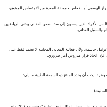
جهاز الهضمي أو انخفاض حموضة المعدة من الامتصاص الموثوق،
ا من الأفراد الذين يسعون إلى سد النقص الغذائي وحتى الرياضيين
 والتمثيل الغذائي.
 عوامل حاسمة. ولأن فعالية المعادن المخلبية لا تعتمد فقط على
ع، فإن اتخاذ قرار مدروس أمر ضروري.
بعناية. يجب أن يحدد المنتج ذو السمعة الطيبة ما يلي:
لماليت)
تضمن الشفافية معرفة الشكل الكيميائي الدقيق وجرعة المعدن الذي تتناوله. على سبيل المثال، توفر عبارة "مغنيسيوم 200 ملغ