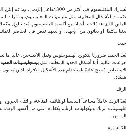
يُشارك المغنيسيوم في أكثر من 300 تفاع
صُممت الأشكال المخلبية، مثل غليسينات المغنيسيوم، وسترات المغن
الملين الذي قد يُلاحظ أحيانًا مع أكسيد المغنيسيوم. يُعد تناول مك
بدنيًا مكثفًا، أو يعانون من الإجهاد، أو لديهم نقص في العناصر الغذائية
حديد
يُعدّ الحديد ضروريًا لتكوين الهيموجلوبين ونقل الأكسجين. غالبًا ما تُ
جرعات عالية. أما أشكال الحديد المخلّبة، مثل
بيسجليسينات الحديد
،
الامتصاص. يُنصح عادةً باستخدام هذه الأشكال للأفراد الذين يُعانون
مُقيّدة.
الزنك
يُعدّ الزنك عاملاً مساعداً أساسياً لوظائف المناعة، والتئام الجروح،
غليسينات الزنك وبيكولينات الزنك، بكفاءة أعلى من أكسيد الزنك، و
المرض.
الكالسيوم