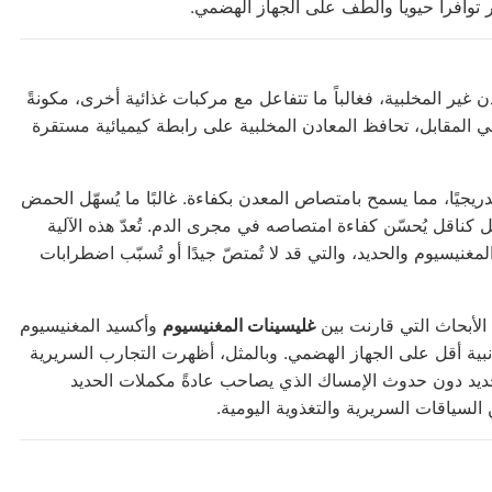
 توافراً حيوياً وألطف على الجهاز الهضمي.
ن غير المخلبية، فغالباً ما تتفاعل مع مركبات غذائية أخرى، مكونةً
 المقابل، تحافظ المعادن المخلبية على رابطة كيميائية مستقرة
ريجيًا، مما يسمح بامتصاص المعدن بكفاءة. غالبًا ما يُسهّل الحمض
 كناقل يُحسّن كفاءة امتصاصه في مجرى الدم. تُعدّ هذه الآلية
مغنيسيوم والحديد، والتي قد لا تُمتصّ جيدًا أو تُسبّب اضطرابات
الأبحاث التي قارنت بين
غليسينات المغنيسيوم
وأكسيد المغنيسيوم
نبية أقل على الجهاز الهضمي. وبالمثل، أظهرت التجارب السريرية
حديد دون حدوث الإمساك الذي يصاحب عادةً مكملات الحديد
ن السياقات السريرية والتغذوية اليومية.