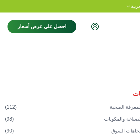
نشكرك على زيارة موقعنا.
مرحبا بكم
عربية
احصل على عرض أسعار
ات
لمعرفة الصحية
(
112
)
لصياغة والمكونات
(
98
)
تجاهات السوق
(
90
)