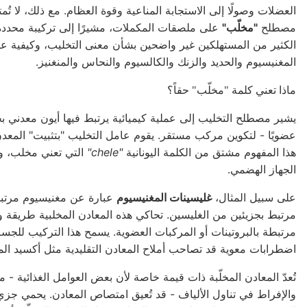
العضلات وصولًا إلى الاستجابة المناعية وقوة العظام. مع ذلك، لا تُ
مصطلح
"مخلّب"
على ملصقات المكملات، مشيرًا إلى تركيبة محددة 
الكثير من المستهلكين غير واضحين بشأن معنى التخليب، وكيفية عمل
المغنيسيوم والحديد والزنك والكالسيوم والنحاس والمنغنيز.
ماذا تعني كلمة "مخلّب" حقاً؟
يشير مصطلح التخليب إلى عملية كيميائية يرتبط فيها أيون معدني بجزي
عضويًا - لتكوين مركب مستقر. يقوم عامل التخليب "بتثبيت" المعد
هذا المفهوم مشتق من الكلمة اليونانية
"chele"
التي تعني مخلب، وي
الجهاز الهضمي.
على سبيل المثال،
غليسينات المغنيسيوم
عبارة عن مغنيسيوم مرتبط
مرتبط بجزيئين من الغليسين. تحاكي هذه المعادن المخلبية طريقة و
مرتبطة بالبروتينات أو المركبات العضوية. يسمح هذا التركيب للج
اضطرابات معوية قد تصاحب أملاح المعادن التقليدية مثل أكسيد المغ
تُعدّ المعادن المخلّبة ذات قيمة خاصة لأن بعض العوامل الغذائية -
والإفراط في تناول الألياف - قد تُعيق امتصاص المعادن. يحمي جزي