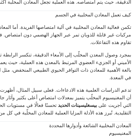
الدقيقة، حيث يتم امتصاصه. هذه العملية تجعل المعادن المخلّبة أكثر
كيف تعمل المعادن المخلبية في الجسم
تكمن فعالية المعادن المخلبية في آلية امتصاصها الفريدة. أما المعاد
مركبات غير قابلة للذوبان تمر عبر الجهاز الهضمي دون امتصاص. في
تقاوم هذه التفاعلات.
بمجرد وصول المعدن المخلّب إلى الأمعاء الدقيقة، تنكسر الرابطة تد
الأميني أو الجزيء العضوي المرتبط بالمعدن هذه العملية، حيث يعمل
بالغة الأهمية للمعادن ذات التوافر الحيوي الطبيعي المنخفض، مثل ال
في المعدة.
تدعم الدراسات العلمية هذه الادعاءات. فعلى سبيل المثال، أظهرت 
أن المغنيسيوم المخلّب يتميز بمعدلات امتصاص أعلى بكثير وآثار جا
التي أجريت على
بيسغليسينات الحديد
تحسنًا فعالًا في مستويات ال
التقليدية. تُبرز هذه الأدلة المزايا العملية للمعادن المخلّبة في كل م
المعادن المخلبية الشائعة وأدوارها المحددة
المغنيسيوم