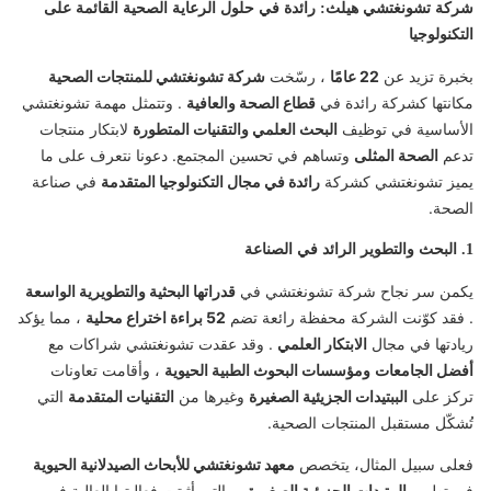
شركة تشونغتشي هيلث: رائدة في حلول الرعاية الصحية القائمة على
التكنولوجيا
بخبرة تزيد عن
22 عامًا
، رسّخت
شركة تشونغتشي للمنتجات الصحية
مكانتها كشركة رائدة في
قطاع الصحة والعافية
. وتتمثل مهمة تشونغتشي
الأساسية في توظيف
البحث العلمي والتقنيات المتطورة
لابتكار منتجات
تدعم
الصحة المثلى
وتساهم في تحسين المجتمع. دعونا نتعرف على ما
يميز تشونغتشي كشركة
رائدة في مجال التكنولوجيا المتقدمة
في صناعة
الصحة.
1. البحث والتطوير الرائد في الصناعة
يكمن سر نجاح شركة تشونغتشي في
قدراتها البحثية والتطويرية الواسعة
. فقد كوّنت الشركة محفظة رائعة تضم
52 براءة اختراع محلية
، مما يؤكد
ريادتها في مجال
الابتكار العلمي
. وقد عقدت تشونغتشي شراكات مع
أفضل الجامعات
ومؤسسات البحوث الطبية الحيوية
، وأقامت تعاونات
تركز على
الببتيدات الجزيئية الصغيرة
وغيرها من
التقنيات المتقدمة
التي
تُشكّل مستقبل المنتجات الصحية.
فعلى سبيل المثال، يتخصص
معهد تشونغتشي للأبحاث الصيدلانية الحيوية
في تطوير
الببتيدات الجزيئية الصغيرة
، والتي أثبتت فعاليتها العالية في