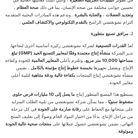
تحسين جوانب مختلفة من صحة الإنسان، بما في ذلك
صحة العظام
،
وتجديد العضلات
،
والعناية بالبشرة
. وتدعم هذه المبادرات البحثية المتقدمة
التزام تشونغتشي الراسخ
بالتقدم التكنولوجي
والاكتشاف العلمي
.
2. مرافق تصنيع متطورة
تُعدّ
القدرات التصنيعية
لشركة تشونغتشي ركيزة أساسية أخرى لنجاحها.
تدير الشركة
منشأة إنتاج معتمدة وفقًا لمعايير التصنيع الجيد (GMP) تبلغ
مساحتها 10,000 متر مربع،
وتلتزم بأعلى
المعايير العالمية
للجودة وكفاءة
الإنتاج. وبفضل تجهيزها
بخمسة خطوط إنتاج مؤتمتة بالكامل
، تضمن
منشأة تشونغتشي إنتاج المنتجات
بكفاءة عالية
ودقة متناهية
لتلبية أعلى
معايير الجودة.
يستطيع هذا المصنع المتطور إنتاج
ما يصل إلى 10 مليارات قرص حلوى
مضغوط سنويًا
، مما يمكّن شركة تشونغتشي من تلبية الطلب المتزايد
على منتجاتها مع الحفاظ على
رقابة صارمة على الجودة
في كل مرحلة
من مراحل الإنتاج. بدءًا من اختيار المواد الخام وصولًا إلى تغليف المنتج
النهائي، تضمن تشونغتشي حصول عملائها على
منتجات صحية عالية الجودة
وموثوقة
.