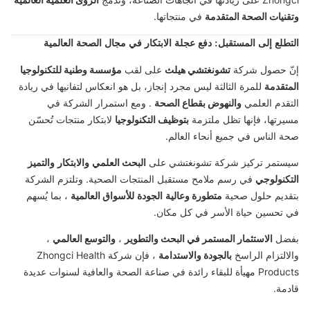
وتقنيات الصحة المتقدمة
في منتجاتها.
التطلع إلى المستقبل: دفع عجلة الابتكار في مجال الصحة العالمية
إنّ حصول شركة
تشونغتشي هيلث
على لقب
مؤسسة وطنية للتكنولوجيا
المتقدمة
للمرة الثالثة ليس مجرد إنجاز، بل هو انعكاس لتفانيها في ريادة
التقدم العلمي
والنهوض بقطاع الصحة
. ومع استمرار الشركة في
مسيرتها، فإنها تظل ملتزمة
بتوظيف التكنولوجيا
لابتكار منتجات تُحسّن
صحة الناس في جميع أنحاء العالم.
سيستمر تركيز شركة تشونغتشي على
البحث العلمي
والابتكار
والتميز
التكنولوجي
في رسم ملامح مستقبل المنتجات الصحية. وتلتزم الشركة
بتقديم حلول صحية
متطورة وعالية
الجودة
للأسواق العالمية
، بما يُسهم
في تحسين حياة الأسر في كل مكان.
بفضل
الاستثمار المستمر في البحث والتطوير
،
والتوسع العالمي
،
والالتزام الراسخ
بالجودة والاستدامة
، فإن شركة Zhongci Health
Products مهيأة للبقاء رائدة في صناعة الصحة والعافية لسنوات عديدة
قادمة.