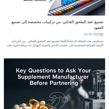
تصنيع عقد الملحق الغذائي: من تركيبات مخصصة إلى تصنيع
العقود
Jul 19, 2025
تستكشف هذه المقالة الرحلة الكاملة لتصنيع عقد الملحق الغذائي ، من المراحل
الأولية للصياغة المخصصة إلى عمليات الإنتاج والتعبئة النهائية. إنه يسلط الضوء على
الدور الحاسم الذي تلعبه الشركات المصنعة للعقود في تحويل رؤى العلامة التجارية
إلى منتجات متوافقة وقابلة للتطوير وجاهزة للسوق. سواء كنت شركة ناشئة تسعى
إلى إطلاق خط ملحق جديد أو علامة تجارية راسخة تتطلع إلى تبسيط العمليات ،
وفهم المراحل الرئيسية - من البحث والتطوير والامتثال التنظيمي لكفاءة الإنتاج
وضمان الجودة - يمكن أن يؤثر بشكل كبير على نجاح المنتج. يوفر هذا الدليل رؤى
قيمة للعلامات التجارية المكمل التي تهدف إلى التنقل في تعقيدات تصنيع العقود
الحديثة.