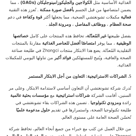
الغذائية الأساسية مثل
الكولاجين
والجليكوزامينوجليكان (GAGs)
، مما
يضمن امتصاصها من قبل الجسم
بأفضل صورة ممكنة
. تُعزز هذه التقنية
فعالية
مكملات تشونغتشي الصحية، مما يجعلها أكثر
قوة
وكفاءة
في دعم
صحة العظام
،
ووظائف المفاصل
،
ومرونة الجلد
.
بفضل طبيعتها
غير المُعدّلة،
تحافظ هذه المنتجات على كامل
خصائصها
الوظيفية
، مما يوفر
امتصاصًا أفضل للعناصر الغذائية
مقارنةً بالمنتجات
التقليدية المُعدّلة. يضع هذا الابتكار منتجات Zhongci في طليعة صناعة
الصحة والعافية، ويُتيح للمستهلكين
فوائد أكبر
من تناولها اليومي للمكملات
الغذائية.
5. الشراكات الاستراتيجية: التعاون من أجل الابتكار المستمر
تُدرك شركة تشونغتشي أن التعاون أساسي لاستدامة الابتكار. وعلى مر
السنين، أقامت الشركة
شراكات استراتيجية
مع
مؤسسات بحثية عالمية
رائدة
ومزودي تكنولوجيا
. تضمن هذه الشراكات بقاء تشونغتشي في
طليعة تكنولوجيا الصحة، واستمرارها في تقديم
حلول مدعومة علميًا
تُحسّن الصحة العامة على مستوى العالم.
من خلال العمل عن كثب مع خبراء من جميع أنحاء العالم، تحافظ شركة
Zhongci على ريادتها في اتجاهات الصناعة، وتدمج
الرؤى العلمية العالمية