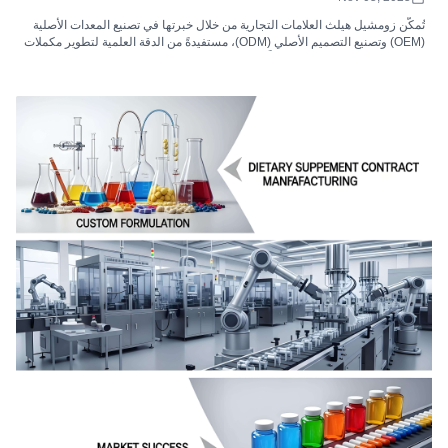
تُمكّن زومشيل هيلث العلامات التجارية من خلال خبرتها في تصنيع المعدات الأصلية
(OEM) وتصنيع التصميم الأصلي (ODM)، مستفيدةً من الدقة العلمية لتطوير مكملات
غذائية نباتية مُخصصة. نقدم أشكالًا مبتكرة، لضمان الجودة، والامتثال لمعايير
ممارسات التصنيع الجيدة (cGMP)، وقابلية التوسع العالمي لتحقيق النجاح في
السوق.