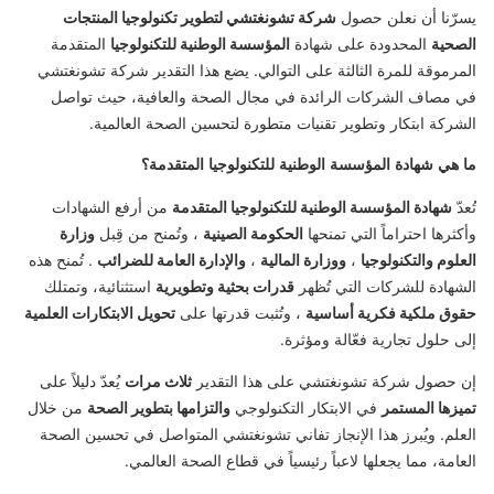
يسرّنا أن نعلن حصول
شركة تشونغتشي لتطوير تكنولوجيا المنتجات
الصحية
المحدودة على شهادة
المؤسسة الوطنية للتكنولوجيا
المتقدمة
المرموقة للمرة الثالثة على التوالي. يضع هذا التقدير شركة تشونغتشي
في مصاف الشركات الرائدة في مجال الصحة والعافية، حيث تواصل
الشركة ابتكار وتطوير تقنيات متطورة لتحسين الصحة العالمية.
ما هي شهادة المؤسسة الوطنية للتكنولوجيا المتقدمة؟
تُعدّ
شهادة المؤسسة الوطنية للتكنولوجيا المتقدمة
من أرفع الشهادات
وأكثرها احتراماً التي تمنحها
الحكومة الصينية
، وتُمنح من قِبل
وزارة
العلوم والتكنولوجيا
،
ووزارة المالية
،
والإدارة العامة للضرائب
. تُمنح هذه
الشهادة للشركات التي تُظهر
قدرات بحثية وتطويرية
استثنائية، وتمتلك
حقوق ملكية فكرية أساسية
، وتُثبت قدرتها على
تحويل الابتكارات العلمية
إلى حلول تجارية فعّالة ومؤثرة.
إن حصول شركة تشونغتشي على هذا التقدير
ثلاث مرات
يُعدّ دليلاً على
تميزها المستمر
في الابتكار التكنولوجي
والتزامها بتطوير الصحة
من خلال
العلم. ويُبرز هذا الإنجاز تفاني تشونغتشي المتواصل في تحسين الصحة
العامة، مما يجعلها لاعباً رئيسياً في قطاع الصحة العالمي.