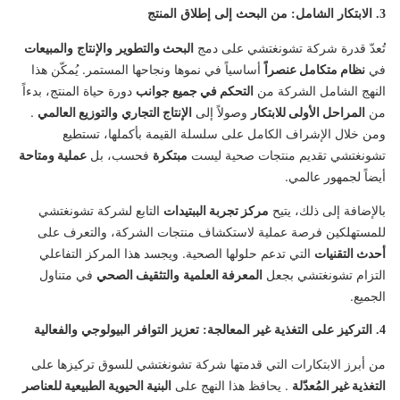
3. الابتكار الشامل: من البحث إلى إطلاق المنتج
تُعدّ قدرة شركة تشونغتشي على دمج
البحث والتطوير
والإنتاج
والمبيعات
في
نظام متكامل عنصراً
أساسياً في نموها ونجاحها المستمر. يُمكّن هذا
النهج الشامل الشركة من
التحكم في جميع جوانب
دورة حياة المنتج، بدءاً
من
المراحل الأولى للابتكار
وصولاً إلى
الإنتاج التجاري
والتوزيع العالمي
.
ومن خلال الإشراف الكامل على سلسلة القيمة بأكملها، تستطيع
تشونغتشي تقديم منتجات صحية ليست
مبتكرة
فحسب، بل
عملية ومتاحة
أيضاً لجمهور عالمي.
بالإضافة إلى ذلك، يتيح
مركز تجربة الببتيدات
التابع لشركة تشونغتشي
للمستهلكين فرصة عملية لاستكشاف منتجات الشركة، والتعرف على
أحدث التقنيات
التي تدعم حلولها الصحية. ويجسد هذا المركز التفاعلي
التزام تشونغتشي بجعل
المعرفة العلمية
والتثقيف الصحي
في متناول
الجميع.
4. التركيز على التغذية غير المعالجة: تعزيز التوافر البيولوجي والفعالية
من أبرز الابتكارات التي قدمتها شركة تشونغتشي للسوق تركيزها على
التغذية غير المُعدّلة
. يحافظ هذا النهج على
البنية الحيوية الطبيعية للعناصر