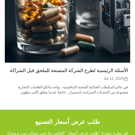
الأسئلة الرئيسية لطرح الشركة المصنعة للملحق قبل الشراكة
Jul 12, 2025
في عالم المكملات الغذائية الصحية التنافسية ، يواجه مالكو العلامات التجارية
مجموعة من التحديات المتزايدة باستمرار ، خاصةً عندما يتعلق الأمر بتطوير
المنتجات وتصنيعها. غالبًا ما تجعل القضايا المتعلقة بالتوافر البيولوجي والاستقرار
والتركيبات الفريدة والامتثال التنظيمي الصارم معقدة العملية. يعد اختيار شريك
التصنيع المناسب أمرًا ضروريًا للنجاح ، وأحد أكثر الأسئلة إلحاحًا التي يجب على
مالكي العلامات التجارية طرحها على ما يلي: "ما الذي يمكن أن تفعله هذه الشركة
المصنعة لمواجهة هذه التحديات؟"
طلب عرض أسعار التصنيع
قم بملء نموذج "طلب عرض أسعار" الخاص بنا حتى نتمكن من تزويدك