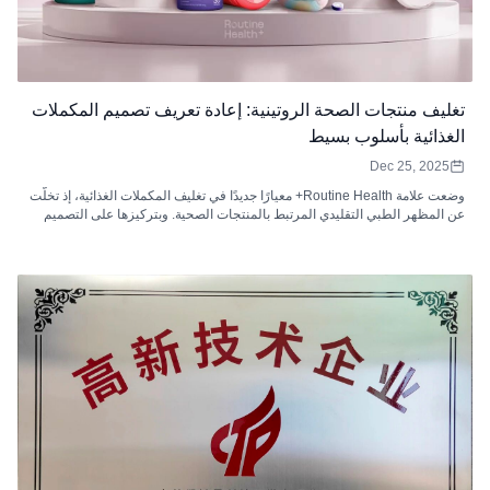
تغليف منتجات الصحة الروتينية: إعادة تعريف تصميم المكملات
الغذائية بأسلوب بسيط
Dec 25, 2025
وضعت علامة Routine Health+ معيارًا جديدًا في تغليف المكملات الغذائية، إذ تخلّت
عن المظهر الطبي التقليدي المرتبط بالمنتجات الصحية. وبتركيزها على التصميم
البسيط، تستخدم العلامة نظامًا بصريًا أنيقًا وجذابًا يلقى صدىً لدى المستهلكين
الباحثين عن الراحة والثقة في اختياراتهم من المكملات. تتناول هذه المقالة بالتفصيل
كيف لا يقتصر تصميم عبواتها على التميز البصري فحسب، بل يُحسّن أيضًا تجربة
العملاء ويدعم التوسع المستقبلي.