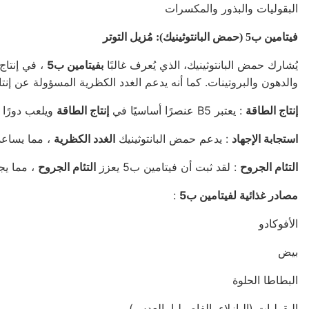
البقوليات والبذور والمكسرات
فيتامين ب5 (حمض البانتوثينيك): مُزيل التوتر
يُشارك حمض البانتوثينيك، الذي يُعرف غالبًا
بفيتامين ب5
، في إنتاج
والدهون والبروتينات. كما أنه يدعم الغدد الكظرية المسؤولة عن إنت
إنتاج الطاقة
: يعتبر B5 عنصرًا أساسيًا في
إنتاج الطاقة
ويلعب دورًا 
استجابة الإجهاد
: يدعم حمض البانتوثينيك
الغدد الكظرية
، مما يساعد 
التئام الجروح
: لقد ثبت أن فيتامين ب5 يعزز
التئام الجروح
، مما يجع
مصادر غذائية لفيتامين ب5
:
الأفوكادو
بيض
البطاطا الحلوة
البقوليات (البازلاء، الفاصوليا، العدس)