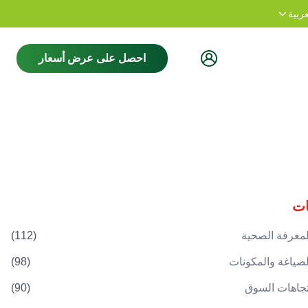
نشكرك على زيارة موقعنا.
مرحبا بكم
عربية
احصل على عرض أسعار
ات
لمعرفة الصحية
(
112
)
لصياغة والمكونات
(
98
)
تجاهات السوق
(
90
)