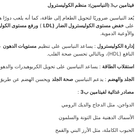
فيتامين ب3 (النياسين): منظم الكوليسترول
يُعد النياسين ضروريًا لتحويل الطعام إلى طاقة، كما أنه يلعب دورًا ه
على
خفض مستوى الكوليسترول الضار (LDL
)
ورفع مستوى الكوليست
والأوعية الدموية.
إدارة الكوليسترول
: يساعد النياسين على تنظيم
مستويات الدهون
النافع (HDL)، وبالتالي تحسين صحة القلب.
استقلاب الطاقة
: يساعد النياسين على تحويل الكربوهيدرات والدهون
الجلد والهضم
: يدعم النياسين
صحة الجلد
ويحسن الهضم عن طريق تعز
مصادر غذائية لفيتامين ب3
:
الدواجن، مثل الدجاج والديك الرومي
الأسماك الدهنية مثل التونة والسلمون
الحبوب الكاملة، مثل الأرز البني والقمح