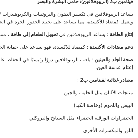
فيتامين ب2 (الريبوفلافين): حامي البشرة والبصر
يساعد الريبوفلافين في تكسير الدهون والبروتينات والكربوهيدرات 
ويعمل كمضاد للأكسدة، مما يساعد على تحييد الجذور الحرة في ال
إنتاج الطاقة
: يساعد الريبوفلافين في
تحويل الطعام إلى طاقة
، مما
دعم مضادات الأكسدة
: كمضاد للأكسدة، فهو يساعد على حماية الخل
صحة الجلد والعينين
: يلعب الريبوفلافين دورًا رئيسيًا في الحفاظ ع
إعتام عدسة العين.
مصادر غذائية لفيتامين ب2
:
منتجات الألبان مثل الحليب والجبن
البيض واللحوم (وخاصة الكبد)
الخضراوات الورقية الخضراء مثل السبانخ والبروكلي
اللوز والمكسرات الأخرى