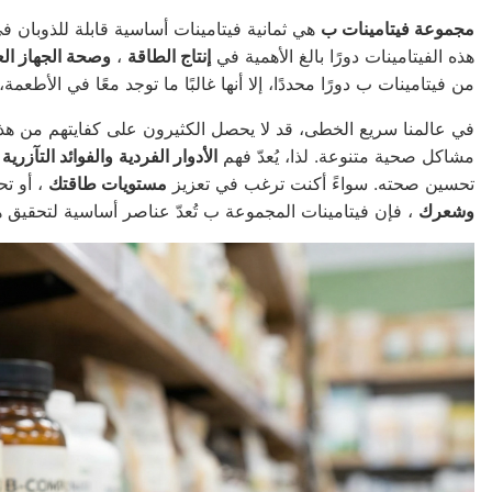
مجموعة فيتامينات ب
هي ثمانية فيتامينات أساسية قابلة للذوبان 
هذه الفيتامينات دورًا بالغ الأهمية في
إنتاج الطاقة
،
وصحة الجهاز ال
من فيتامينات ب دورًا محددًا، إلا أنها غالبًا ما توجد معًا في الأطعم
في عالمنا سريع الخطى، قد لا يحصل الكثيرون على كفايتهم من هذه
مشاكل صحية متنوعة. لذا، يُعدّ فهم
الأدوار الفردية
والفوائد التآزرية
ل
تحسين صحته. سواءً أكنت ترغب في تعزيز
مستويات طاقتك
، أو ت
وشعرك
، فإن فيتامينات المجموعة ب تُعدّ عناصر أساسية لتحقيق ه