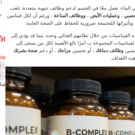
أ
في الماء، تعمل معًا في الجسم لدعم وظائف حيوية متعددة. تلعب
م
عصبي
،
وعمليات الأيض
،
ووظائف المناعة
. ورغم أن لكل فيتامين
ة، وتأثيراتها المُجتمعة ضرورية للحفاظ على الصحة العامة.
 الفيتامينات من خلال نظامهم الغذائي وحده، مما قد يؤدي إلى
الأ
فيتامينات المجموعة ب أمرًا بالغ الأهمية لكل من يسعى إلى
حسين
وظائف دماغك
، أو تحسين
مزاجك
، أو دعم
صحة بشرتك
ag:
ذه الأهداف.
ا
ا
شار