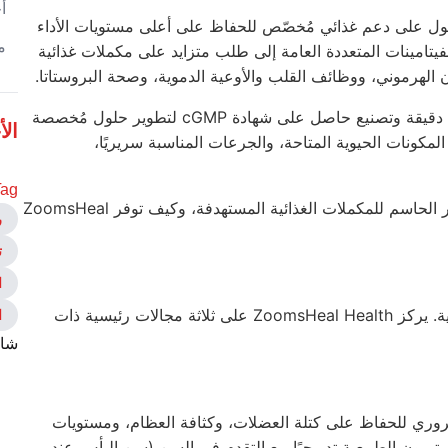
أ
صول على دعم غذائي مُخصّص للحفاظ على أعلى مستويات الأداء
م
لفيتامينات المتعددة العامة إلى طلب متزايد على مكملات غذائية
زن الهرموني، ووظائف القلب والأوعية الدموية، وصحة البروستاتا.
ث دقيقة وتصنيع حاصل على شهادة
cGMP
لتطوير حلول مُخصصة
الأ
لمكونات الحيوية المتاحة، والجرعات المناسبة سريريًا،
ag:
يستكشف هذا الدليل الشامل الركائز الأساسية لصحة الذكور، والدور الحاسم للمكملات الغذائية المستهدفة، وكيف توفر ZoomsHeal
ر
ت
ا
احتياجات جسم الرجل معقدة، وتتطلب دعمًا يتجاوز التغذية الأساسية. يركز ZoomsHeal Health على ثلاثة مجالات رئيسية ذات
ا
شار
وري للحفاظ على كتلة العضلات، وكثافة العظام، ومستويات
ستيرون
الطبيعية تدريجيًا مع التقدم في السن (سن اليأس عند