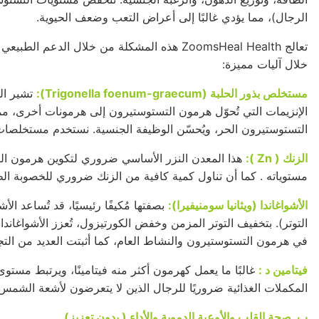
الرجال)، مما يؤدي غالبًا إلى أعراض التعب وضعف الحيوية.
تعالج ZoomsHeal Health هذه المشكلة من خلال ال
خلال آليات مميزة:
مستخلص بذور الحلبة (Trigonella foenum-graecum):
تشير الد
الإنزيمات التي تُحوّل
هرمون التستوستيرون
إلى هرمونات أخرى، مم
التستوستيرون الحر، ويُحسّن الوظيفة الجنسية. نستخدم مستخلصات م
الزنك (
Zn
):
هذا المعدن النزر الأساسي ضروري لتكوين
هرمون ال
مستوياته
. كما أن تناول كمية كافية من الزنك ضروري للخصوبة الطب
الأشواغاندا (ويثانيا سومنيفيرا):
بصفتها مُكيفًا رئيسيًا، قد تُساعد ا
التوتر). بتخفيف التوتر المزمن وخفض الكورتيزول، تُعزز الأشواغاند
في هرمون التستوستيرون والنشاط العام، كما أثبتت العديد من التج
فيتامين
د
:
غالبًا ما يعمل كهرمون أكثر منه فيتامينًا، ويرتبط مستو
المكملات الغذائية ضروريًا للرجال الذين لا يتعرضون لأشعة الشمس
ب. صحة القلب والأوعية الدموية والأداء (
بدون
تعزيز)