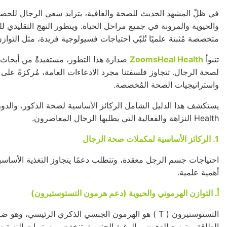
في ظلّ المشهد الحديث للصحة والعافية، يتزايد سعي الرجال للح
والحيوية والمرونة في جميع مراحل الحياة. ويتطور النهج التقليدي ل
متخصصة مُثبتة علميًا تُلبّي احتياجات فسيولوجية فريدة، مثل التوا
تتبوأ
ZoomsHeal Health
صدارة هذا التطور، مستفيدةً من أبحا
لصحة الرجال. تتجاوز فلسفتنا مجرد الادعاءات العامة، مُركزةً على ا
واستراتيجيات الصحة المُخصصة.
Health النزاهة والفعالية التي يطلبها الرجال المعاصرون.
1. الركائز الأساسية لمكملات صحة الرجال
أهمية علمية.
أ. التوازن الهرموني والحيوية (دعم هرمون التستوستيرون)
التستوستيرون (
T
) هو الهرمون الجنسي الذكري الرئيسي، وهو ضر
الطاقة، وتوزيع الدهون، والرغبة الجنسية. تنخفض مستويات
التستو