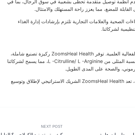
 نقدم أنظمة توصيل متقدمة تحظى بشعبية في سوق الرجال، بما في
لقابلة للمضغ، مما يعزز راحة المستهلك والامتثال.
ءات الصحية والعلامات التجارية تلتزم بإرشادات
إدارة الغذاء
ظيمية لشركائنا.
سوق المكملات الغذائية الصحية للرجال مدفوع بالثقة والشفافية والفعالية العلمية. توفر ZoomsHeal Health ركيزة تصنيع شاملة،
لنسبة المثلى
من L
L
-Citrulline/
-Arginine، مما يسمح لشركائنا
لهرموني، والصحة على المدى الطويل.
من خلال الجمع بين أحدث العلوم وأعلى معايير الجودة في الصناعة، تعد ZoomsHeal Health الشريك الاستراتيجي لإطلاق وتوسيع
NEXT POST
تها، ومعلومات هامة
كيف يتم تصنيع الكولاجين؟ الدليل 