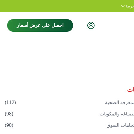
نشكرك على زيارة موقعنا.
مرحبا بكم
عربية
احصل على عرض أسعار
ات
لمعرفة الصحية
(
112
)
لصياغة والمكونات
(
98
)
تجاهات السوق
(
90
)