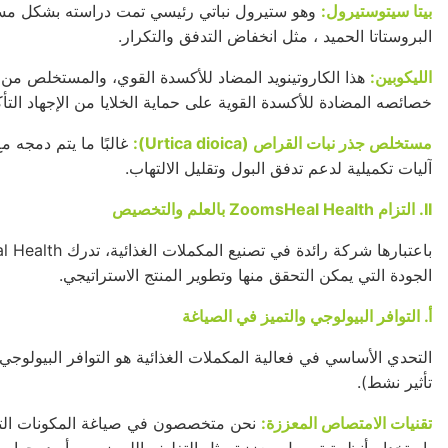
بيتا سيتوستيرول:
وهو ستيرول نباتي رئيسي تمت دراسته بشكل مستقل
البروستاتا الحميد
، مثل انخفاض التدفق والتكرار.
الليكوبين:
هذا الكاروتينويد المضاد للأكسدة القوي، والمستخلص من
خصائصه المضادة للأكسدة القوية على حماية الخلايا من الإجهاد الت
مستخلص جذر نبات القراص (Urtica dioica):
غالبًا ما يتم دمجه 
آليات تكميلية لدعم تدفق البول وتقليل الالتهاب.
II. التزام ZoomsHeal Health بالعلم والتخصيص
الجودة التي يمكن التحقق منها وتطوير المنتج الاستراتيجي.
أ. التوافر البيولوجي والتميز في الصياغة
التحدي الأساسي في فعالية المكملات الغذائية هو التوافر البيولوجي 
تأثير نشط).
تقنيات الامتصاص المعززة:
نحن متخصصون في صياغة المكونات التي