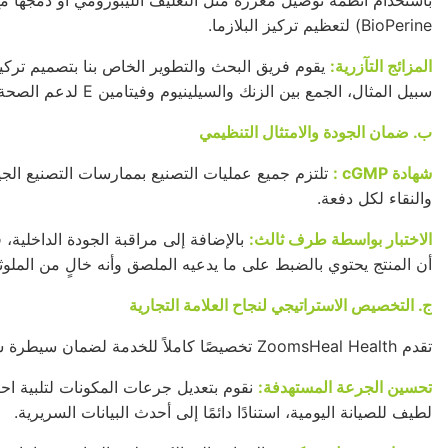
باستخدام أنظمة توصيل معززة مثل التغليف الليبوزومي أو دمجها 
BioPerine) لتعظيم تركيز البلازما.
المزائج التآزرية:
يقوم فريق
البحث والتطوير
الخاص بنا بتصميم تركي
سبيل المثال، الجمع بين الزنك والسيلينيوم وفيتامين
E
لدعم الصحة ال
ب. ضمان الجودة والامتثال التنظيمي
شهادة
cGMP
:
تلتزم جميع عمليات التصنيع بممارسات التصنيع الجي
والنقاء لكل دفعة.
الاختبار بواسطة طرف ثالث:
بالإضافة إلى
مراقبة الجودة
الداخلية، 
أن المنتج يحتوي بالضبط على ما يدعيه الملصق وأنه خالٍ من الملوث
ج. التخصيص الاستراتيجي لنجاح العلامة التجارية
تقدم ZoomsHeal Health تخصيصًا كاملاً للخدمة لضمان سيطرة شركائنا على مكانتهم في سوق الصحة للرجال:
تحسين الجرعة المستهدفة:
نقوم بتعديل جرعات المكونات لتلبية احت
لطيف للصيانة اليومية، استنادًا دائمًا إلى أحدث البيانات السريرية.