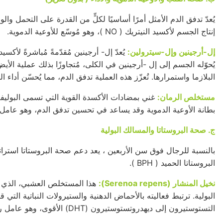
يُعدّ تدفق الدم الأمثل أمرًا أساسيًا لكلٍّ من القدرة على التحمل وال
إنتاج الجسم لأكسيد النيتريك (
NO
)، وهو مُوسّع للأوعية الدموية.
إل-أرجينين وإل-سيترولين:
يُعدّ
إل-
أرجينين مُقدّمةً مُباشرةً
لأكسيد 
يُحوّله الجسم إلى
إل
-أرجينين في الكلى، مُتجاوزًا بذلك عملية الأيض 
البلازما واستمرارها. تُعزّز هذه العملية تدفق الدم، مما يُحسّن أداء ا
مستخلص الرمان:
غني بمضادات الأكسدة القوية التي تسمى البوليفي
بطانة الأوعية الدموية وقد يساعد في تحسين تدفق الدم، وهو عامل
ج. صحة البروستاتا والمسالك البولية
بالنسبة للرجال فوق
سن الأربعين
، يعد دعم صحة البروستاتا استرات
البروستاتا الحميد (
BPH
).
نخيل المنشار (Serenoa repens):
هذا المستخلص العشبي، الذي خ
البولية. ترتبط فعاليته بالأحماض الدهنية والستيرولات النباتية التي
التستوستيرون
إلى
ديهدروتستوستيرون (DHT)
الأقوى، وهو عامل ر