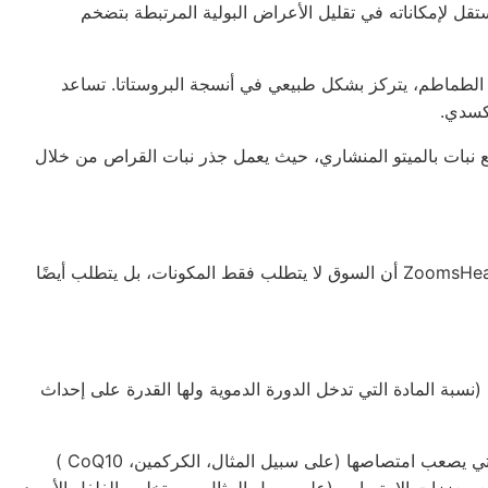
 لإمكاناته في تقليل الأعراض البولية المرتبطة
بتضخم
 الطماطم، يتركز بشكل طبيعي في أنسجة البروستاتا. تساعد
أكسدي.
مع نبات بالميتو المنشاري، حيث يعمل جذر نبات القراص من خلال
باعتبارها شركة رائدة في تصنيع المكملات الغذائية، تدرك ZoomsHeal Health أن السوق لا يتطلب فقط المكونات، بل يتطلب أيضًا
(نسبة المادة التي تدخل الدورة الدموية ولها القدرة على إحداث
 يصعب امتصاصها (على سبيل المثال، الكركمين،
CoQ10
)