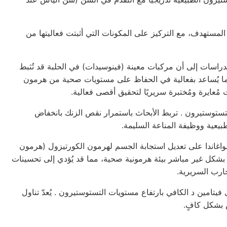
دعم الطبيعي المستهدف، مع التركيز على المكونات التي أثبتت فعاليتها من
راسات إلى أن مركبات معينة (فينوسيدات) في الحلبة قد تُثبط
ا يُساعد بفعالية في الحفاظ على مستويات صحية من هرمون
ُعايرة ومُختبرة سريريًا لتحقيق أقصى فعالية.
تستوستيرون
. تربط الأبحاث باستمرار نقص الزنك بانخفاض
يعية ووظيفة المناعة السليمة.
لأشواغاندا على تعديل استجابة الجسم لهرمون الكورتيزول (هرمون
ا بشكل غير مباشر بيئة هرمونية صحية، مما قد يُؤدي إلى تحسينات
ارب السريرية.
ى فيتامين
د
الكافي بارتفاع مستويات
التستوستيرون
. يُعدّ تناول
 بشكل كافٍ.