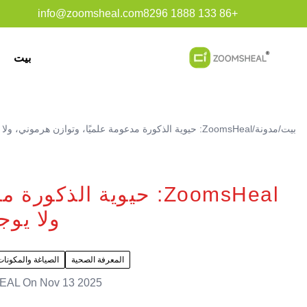
info@zoomsheal.com
+86 133 1888 8296
بيت
بيت
/
مدونة
/
ZoomsHeal: حيوية الذكورة مدعومة علميًا، وتوازن هرموني، ولا يوجد دعم
ZoomsHeal: حيوية الذك
ولا يوج
المعرفة الصحية
الصياغة والمكونات
EAL
On
Nov 13 2025