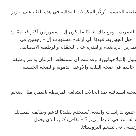
وظيفة الجنسية. تُركّز المكملات الغذائية في هذه الفئة على تعزيز
النيتريك
. ومع ذلك، غالبًا ما يكون
إل
-سيترولين أكثر فعاليةً، إذ
قبل الجهازية، مُؤديًا إلى ارتفاع مُستويات
إل
-أرجينين في
لتمارين الرياضية، والقدرة على التحمّل، والوظيفة الانتصابية.
نول (الإيلاجيتانين)، وقد ثبت أن مستخلص الرمان يدعم وظيفة
 حاسم في صحة القلب والأوعية الدموية والصحة الجنسية.
يجية استباقية ضد الحالات الشائعة المرتبطة بالعمر، مثل تضخم
ضع لدراسات واسعة، يُستخدم تقليديًا لدعم وظائف المسالك
 قد تساعد في تثبيط إنزيم
5
-ألفا-ريدكتاز، الذي يحول
ئيسي في تضخم البروستاتا.