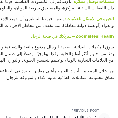
تنسيقات توصيل مبتكرة:
بالإضافة إلى الكبسولات القياسية، فإننا
ذلك اللقطات السائلة المركزة، والمساحيق سريعة الذوبان، والحلوى ا
الخبرة في الامتثال للعلامات:
يضمن فريقنا التنظيمي أن جميع الادعا
والدواء
(أو هيئة دولية معادلة)، مما يخفف من مخاطر الإجراءات التن
ZoomsHeal Health – شريكك في صحة الرجل
بدءًا من اختيار أكثر أنواع الحلبة توفرًا بيولوجيًا، وصولًا إلى ضمان ا
من العلامات التجارية بالوفاء بوعدهم بتحسين الحيوية، والتوازن ا
نطاق مجموعة المكملات الغذائية عالية الأداء والموثوقة للرجال.
PREVIOUS POST
مكملات الألياف الغذائية القابلة للذوبان: فوائدها، استخداما