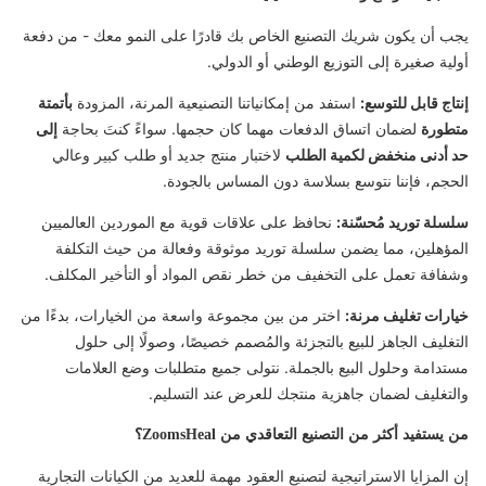
يجب أن يكون شريك التصنيع الخاص بك قادرًا على النمو معك - من دفعة
أولية صغيرة إلى التوزيع الوطني أو الدولي.
إنتاج قابل للتوسع:
استفد من إمكانياتنا التصنيعية المرنة، المزودة
بأتمتة
متطورة
لضمان اتساق الدفعات مهما كان حجمها. سواءً كنتَ بحاجة
إلى
حد أدنى منخفض لكمية الطلب
لاختبار منتج جديد أو طلب كبير وعالي
الحجم، فإننا نتوسع بسلاسة دون المساس بالجودة.
سلسلة توريد مُحسّنة:
نحافظ على علاقات قوية مع الموردين العالميين
المؤهلين، مما يضمن سلسلة توريد موثوقة وفعالة من حيث التكلفة
وشفافة تعمل على التخفيف من خطر نقص المواد أو التأخير المكلف.
خيارات تغليف مرنة:
اختر من بين مجموعة واسعة من الخيارات، بدءًا من
التغليف الجاهز للبيع بالتجزئة والمُصمم خصيصًا، وصولًا إلى حلول
مستدامة وحلول البيع بالجملة. نتولى جميع متطلبات وضع العلامات
والتغليف لضمان جاهزية منتجك للعرض عند التسليم.
من يستفيد أكثر من التصنيع التعاقدي من ZoomsHeal؟
إن المزايا الاستراتيجية لتصنيع العقود مهمة للعديد من الكيانات التجارية