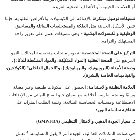
أو العلامات الجينية، أو الأهداف الصحية الفريدة.
تنسيقات توصيل مبتكرة:
بالإضافة إلى الكبسولات والأقراص التقليدية، فإننا
نتقن الأشكال الحديثة مثل
العلكة والمستخلصات السائلة والمساحيق
الوظيفية والكبسولات الهلامية
- وهي تنسيقات تعمل على تعزيز راحة
المستهلك والتزامه.
التركيز على الصحة المتخصصة:
تطوير منتجات متخصصة لمجالات النمو
المرتفع مثل
الصحة العقلية (المواد المتكيّفة، والمواد المنشّطة للذكاء)،
وصحة الأمعاء (البروبيوتيك، والبريبايوتيك)، و"الجمال الداخلي" (الكولاجين،
والفيتامينات الخاصة بالبشرة).
العلامة النظيفة والاستدامة:
الحصول على مكونات طبيعية وغير معدلة
وراثيًا ومنتجة بطريقة أخلاقية مع ضمان خلو المنتج النهائي من الإضافات
الاصطناعية ومسببات الحساسية الشائعة، وتلبية الطلب المتزايد على
شفافية سلسلة التوريد
.
2. معيار الجودة الذهبي والامتثال التنظيمي (GMP/FDA)
4
في صناعة المكملات الغذائية، الجودة أمر لا يقبل المساومة.
تعمل