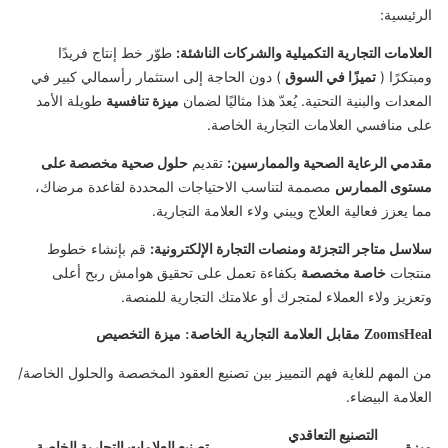
الرئيسية:
العلامات التجارية التكميلية والشركات الناشئة:
طوّر خط إنتاج فريدًا
ومبتكرًا (
تميزًا في السوق
) دون الحاجة إلى استثمار رأسمالي كبير في
المعدات والبنية التحتية. يُعدّ هذا مثاليًا لضمان
ميزة تنافسية
طويلة الأمد
على منافسي العلامات التجارية الخاصة.
مقدمي الرعاية الصحية والممارسين:
تقديم
حلول صحية مخصصة على
مستوى الممارس
مصممة لتناسب الاحتياجات المحددة لقاعدة مرضاك،
مما يعزز فعالية العلاج ويبني ولاء العلامة التجارية.
سلاسل متاجر التجزئة ومنصات التجارة الإلكترونية:
قم بإنشاء خطوط
منتجات
خاصة مخصصة
بكفاءة تعمل على تحقيق هوامش ربح أعلى
وتعزيز ولاء العملاء لمتجرك أو علامتك التجارية للمنصة.
ZoomsHeal مقابل العلامة التجارية الخاصة: ميزة التخصيص
من المهم للغاية فهم التمييز بين تصنيع العقود المخصصة والحلول الخاصة/
العلامة البيضاء.
التصنيع التعاقدي
ميزة
تصنيع العلامات التجارية الخاصة