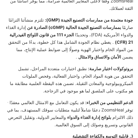
ZoomsHeal وفقًا لأعلى المعايير العالمية صرامةً، مما يوفر أساسًا من
الثقة لعملائك.
جودة معتمدة من ممارسات التصنيع الجيدة (GMP):
تلتزم منشآتنا التزامًا
صارمًا
بممارسات التصنيع الجيدة الحالية (cGMP) الصادرة عن
إدارة الغذاء
والدواء الأمريكية (FDA)، وتحديدًا
الجزء 111 من قانون اللوائح الفيدرالية
21 (CFR)
. يغطي نظام الجودة الشامل هذا كل خطوة، بدءًا من التحقق
من المواد الخام واختبار الهوية وصولًا إلى ضوابط عملية الإنتاج، مما
يضمن
الأمان والاتساق والامتثال
.
بروتوكولات اختبار صارمة:
نطبق اختبارات متعددة المراحل، تشمل
التحقق من هوية المواد الخام، واختبار الفعالية، وفحص الملوثات
الميكروبيولوجية والمعادن الثقيلة. تضمن هذه اليقظة العلمية مطابقة ما
هو مكتوب على الملصق لما هو موجود في الزجاجة.
.
الدعم التنظيمي من الخبراء:
قد يكون التعامل مع الامتثال العالمي معقدًا
توفر ZoomsHeal دعمًا شاملاً لتلبية متطلبات سوقك المستهدف، بما في
ذلك الالتزام
بلوائح إدارة الغذاء والدواء
والمعايير الدولية، وتقليل التعرض
القانوني وتسريع وصولك إلى السوق العالمية.
3. قابلية التوسع والكفاءة التشغيلية