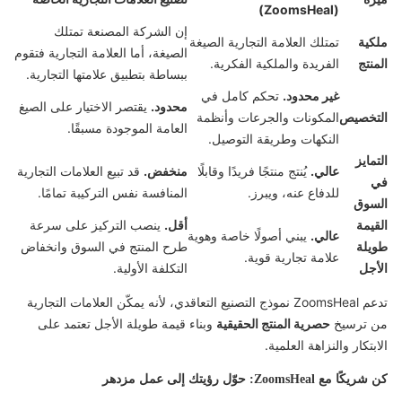
(ZoomsHeal)
إن الشركة المصنعة تمتلك
ملكية
تمتلك العلامة التجارية الصيغة
الصيغة، أما العلامة التجارية فتقوم
المنتج
الفريدة والملكية الفكرية.
ببساطة بتطبيق علامتها التجارية.
غير محدود.
تحكم كامل في
محدود.
يقتصر الاختيار على الصيغ
التخصيص
المكونات والجرعات وأنظمة
العامة الموجودة مسبقًا.
النكهات وطريقة التوصيل.
التمايز
عالي.
يُنتج منتجًا فريدًا وقابلًا
منخفض.
قد تبيع العلامات التجارية
في
للدفاع عنه، ويبرز.
المنافسة نفس التركيبة تمامًا.
السوق
القيمة
أقل.
ينصب التركيز على سرعة
عالي.
يبني أصولًا خاصة وهوية
طويلة
طرح المنتج في السوق وانخفاض
علامة تجارية قوية.
الأجل
التكلفة الأولية.
تدعم ZoomsHeal نموذج التصنيع التعاقدي، لأنه يمكّن العلامات التجارية
من ترسيخ
حصرية المنتج الحقيقية
وبناء قيمة طويلة الأجل تعتمد على
الابتكار والنزاهة العلمية.
كن شريكًا مع ZoomsHeal: حوّل رؤيتك إلى عمل مزدهر