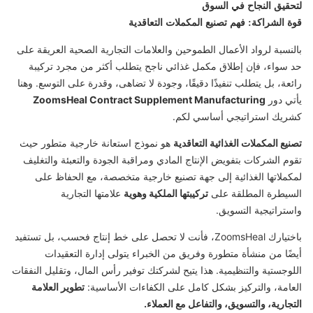
لتحقيق النجاح في السوق
قوة الشراكة: فهم تصنيع المكملات التعاقدية
بالنسبة لرواد الأعمال الطموحين والعلامات التجارية الصحية العريقة على
حد سواء، فإن إطلاق مكمل غذائي ناجح يتطلب أكثر من مجرد تركيبة
رائعة، بل يتطلب تنفيذًا دقيقًا، وجودة لا تضاهى، وقدرة على التوسع. وهنا
يأتي دور
ZoomsHeal Contract Supplement Manufacturing
كشريك استراتيجي أساسي لكم.
تصنيع المكملات الغذائية التعاقدية
هو نموذج استعانة خارجية متطور حيث
تقوم الشركات بتفويض الإنتاج المادي ومراقبة الجودة والتعبئة والتغليف
لمكملاتها الغذائية إلى جهة تصنيع خارجية متخصصة، مع الحفاظ على
السيطرة المطلقة على
تركيبتها الملكية وهوية
علامتها التجارية
واستراتيجية التسويق.
باختيارك ZoomsHeal، فأنت لا تحصل على خط إنتاج فحسب، بل تستفيد
أيضًا من منشأة متطورة وفريق من الخبراء يتولى إدارة التعقيدات
اللوجستية والتنظيمية.
هذا يتيح لشركتك توفير رأس المال، وتقليل النفقات
العامة، والتركيز بشكل كامل على الكفاءات الأساسية:
تطوير العلامة
التجارية، والتسويق، والتفاعل مع العملاء.