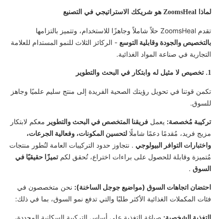
لماذا ZoomsHeal هو شريكك الاستراتيجي في التصنيع
تقدم ZoomsHeal حلاً شاملاً وجاهزًا للاستخدام، وتتميز بالتزامها
بالتخصيص والجودة وقابلية التوسع
- الركائز الثلاث للنمو المستدام للعلامة
التجارية في صناعة المواد الغذائية.
1. تخصيص لا مثيل له وابتكار في البحث والتطوير
تكمن قوتنا في تحويل رؤيتك الصحية الفريدة إلى منتج سليم علميًا وجاهز
للسوق.
تركيبة مُخصصة:
يعمل
فريقنا المتخصص في البحث والتطوير
معكم لابتكار
مزيج فريد، مُقدمًا دعمًا شاملًا
لتحسين المكونات، وفعالية الجرعات،
واختبارات التوافر البيولوجي
. نتجاوز حدود التركيبات العامة لنُطور منتجات
مُتميزة وقابلة للحصول على براءات اختراع، تُحقق لكم
تميزًا حقيقيًا في
السوق
.
احتضان اتجاهات السوق (مواضيع جوجل الساخنة):
نحن متخصصون في
فئات المكملات الغذائية الأكثر طلبًا والتي تدفع نمو السوق، بما في ذلك:
التغذية الشخصية:
صياغة التغذية على أساس التركيبة السكانية المحددة،