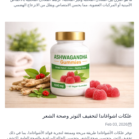
الأمينية أو المركبات العضوية، مما يحسن الامتصاص ويقلل من الانزعاج الهضمي.
المعادن غير المخلبية هي أملاح غير عضوية قد يكون لها توافر حيوي أقل ويمكن أن
تتفاعل مع المثبطات الغذائية، مما يجعلها أقل كفاءة في الامتصاص.
علكات اشواغاندا لتخفيف التوتر وصحة الشعر
Feb 03, 2026
توفر علكات الأشواغاندا طريقة مريحة وممتعة لتجربة فوائد الأشواغاندا، بما في ذلك
تخفيف التوتر وتحسين صحة الشعر وتحسين الحالة المزاجية والصحة العامة. اكتشف