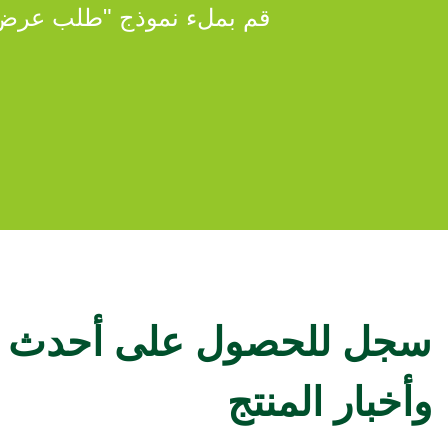
قم بملء نموذج "طلب عرض 
سجل للحصول على أحدث ات
وأخبار المنتج