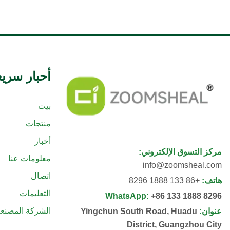
أحبار سريع
بيت
منتجات
أخبار
مركز التسوق الإلكتروني
:
معلومات عنا
info@zoomsheal.com
اتصال
هاتف
:
+86 133 1888 8296
التعليمات
WhatsApp
:
+86 133 1888 8296
الشركة المصنعة
عنوان
:
Yingchun South Road, Huadu
District, Guangzhou City