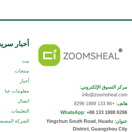
أحبار سريع
بيت
منتجات
أخبار
مركز التسوق الإلكتروني
:
معلومات عنا
info@zoomsheal.com
اتصال
هاتف
:
+86 133 1888 8296
التعليمات
WhatsApp
:
+86 133 1888 8296
الشركة المصنعة
عنوان
:
Yingchun South Road, Huadu
District, Guangzhou City