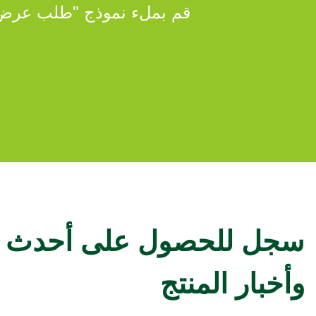
قم بملء نموذج "طلب عرض 
سجل للحصول على أحدث ات
وأخبار المنتج