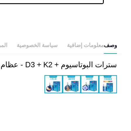
وصف
معلومات إضافية
سياسة الخصوصية
الم
سترات البوتاسيوم + D3 + K2 - عظام قوية، توازن أفضل