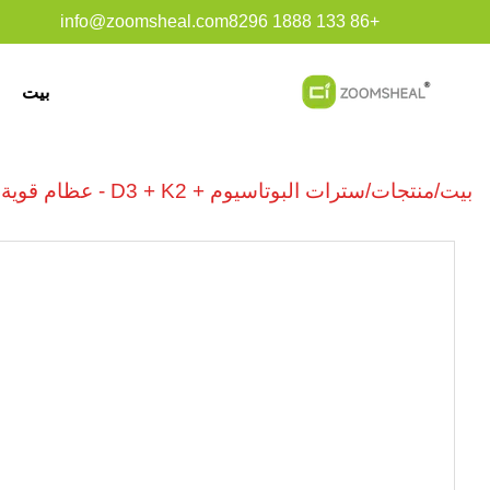
info@zoomsheal.com
+86 133 1888 8296
بيت
بيت
/
منتجات
/
سترات البوتاسيوم + D3 + K2 - عظام قوية، توازن أفضل