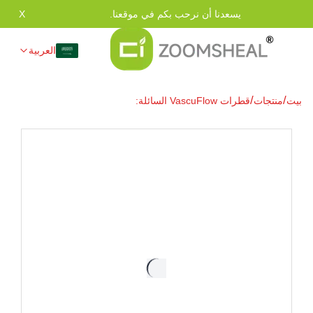
يسعدنا أن نرحب بكم في موقعنا.
X
العربية
/
/
بيت
منتجات
قطرات VascuFlow السائلة:
تركيبة فائقة الامتصاص لدعم صحة
القلب والزعرور