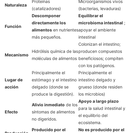
Proteínas
Microorganismos vivos
Naturaleza
(catalizadores)
(bacterias, levaduras)
Descomponer
Equilibrar el
directamente los
microbioma intestinal
;
Función
alimentos
en nutrientes
apoyar el ambiente
más pequeños.
intestinal
Colonizan el intestino;
Hidrólisis química de las
producen compuestos
Mecanismo
moléculas de alimentos
beneficiosos; compiten
con los patógenos.
Principalmente el
Principalmente el
Lugar de
estómago y el intestino
intestino delgado y
acción
delgado (donde se
grueso (donde residen
produce la digestión).
los microbios)
Apoyo a largo plazo
Alivio inmediato
de los
para la salud intestinal y
Efecto
síntomas de alimentos
el equilibrio del
no digeridos.
ecosistema.
Producido por el
No es producido por el