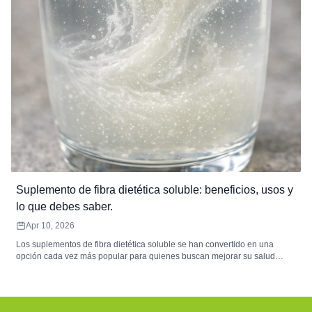
Suplemento de fibra dietética soluble: beneficios, usos y
lo que debes saber.
Apr 10, 2026
Los suplementos de fibra dietética soluble se han convertido en una
opción cada vez más popular para quienes buscan mejorar su salud
digestiva y mantener una nutrición equilibrada. Estos suplementos
contienen fibras solubles en agua que forman una sustancia gelatinosa
durante la digestión, lo que contribuye al equilibrio de la microbiota
intestinal, la comodidad digestiva y la regularidad intestinal. Fuentes