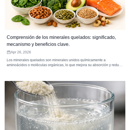
Comprensión de los minerales quelados: significado,
mecanismo y beneficios clave.
Apr 26, 2026
Los minerales quelados son minerales unidos químicamente a
aminoácidos o moléculas orgánicas, lo que mejora su absorción y reduce
la irritación gastrointestinal. Algunos ejemplos comunes de minerales
quelados son el magnesio, el hierro, el zinc, el calcio, el cobre y el
manganeso, cada uno de los cuales contribuye a funciones corporales
clave como el metabolismo energético, la función inmunitaria, la salud
ósea y las reacciones enzimáticas. Los suplementos quelados de alta
calidad son ideales para personas con sensibilidad digestiva, mayores
necesidades de minerales o deficiencias nutricionales. Combinados con
una dieta equilibrada y un estilo de vida saludable, los minerales
quelados pueden mejorar la utilización de minerales y el bienestar
general.