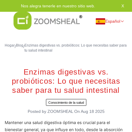
Nos alegra tenerle en nuestro sitio web.
X
Grac
Español
Hogar
Blog
Enzimas digestivas vs. probióticos: Lo que necesitas saber para
/
/
tu salud intestinal
Enzimas digestivas vs.
probióticos: Lo que necesitas
saber para tu salud intestinal
Conocimiento de la salud
Posted by
ZOOMSHEAL
On
Aug 18 2025
Mantener una salud digestiva óptima es crucial para el
bienestar general, ya que influye en todo, desde la absorción