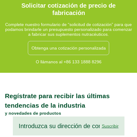
comunes como la cáscara de psyllium, la inulina y el betaglucano ofrecen
Solicitar cotización de precio de
beneficios funcionales que complementan una dieta rica en fibra.
fabricación
Complete nuestro formulario de “solicitud de cotización” para que
podamos brindarle un presupuesto personalizado para comenzar
a fabricar sus suplementos nutracéuticos.
Obtenga una cotización personalizada
O llámanos al +86 133 1888 8296
Regístrate para recibir las últimas
tendencias de la industria
y novedades de productos
Suscribir