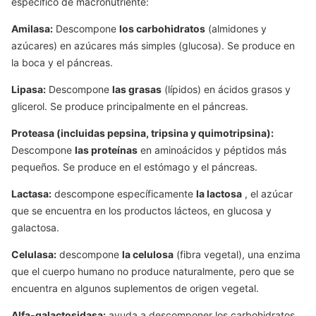
específico de macronutriente:
Amilasa:
Descompone
los carbohidratos
(almidones y
azúcares) en azúcares más simples (glucosa). Se produce en
la boca y el páncreas.
Lipasa:
Descompone
las grasas
(lípidos) en ácidos grasos y
glicerol. Se produce principalmente en el páncreas.
Proteasa (incluidas pepsina, tripsina y quimotripsina):
Descompone
las proteínas
en aminoácidos y péptidos más
pequeños. Se produce en el estómago y el páncreas.
Lactasa:
descompone específicamente
la lactosa
, el azúcar
que se encuentra en los productos lácteos, en glucosa y
galactosa.
Celulasa:
descompone
la celulosa
(fibra vegetal), una enzima
que el cuerpo humano no produce naturalmente, pero que se
encuentra en algunos suplementos de origen vegetal.
Alfa-galactosidasa:
ayuda a descomponer los carbohidratos