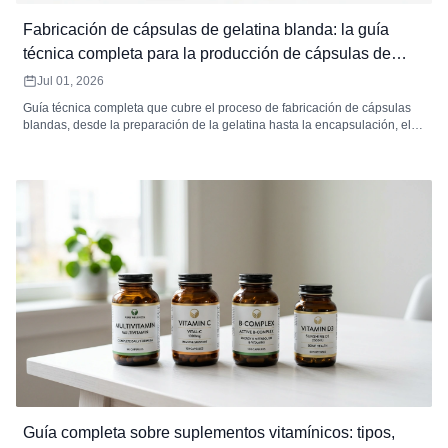
Fabricación de cápsulas de gelatina blanda: la guía
técnica completa para la producción de cápsulas de
gelatina blanda
Jul 01, 2026
Guía técnica completa que cubre el proceso de fabricación de cápsulas
blandas, desde la preparación de la gelatina hasta la encapsulación, el
secado, la inspección y el envasado. Incluye especificaciones de
equipos, estándares de control de calidad, resolución de problemas de
defectos, análisis de MOQ y cómo elegir un fabricante contratado de
cápsulas blandas.
Guía completa sobre suplementos vitamínicos: tipos,