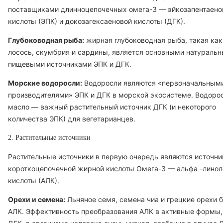
поставщиками длинноцепочечных омега-3 — эйкозапентаено
кислоты (ЭПК) и докозагексаеновой кислоты (ДГК).
Глубоководная рыба:
жирная глубоководная рыба, такая как
лосось, скумбрия и сардины, является основными натураль
пищевыми источниками ЭПК и ДГК.
Морские водоросли:
Водоросли являются «первоначальным
производителями» ЭПК и ДГК в морской экосистеме. Водоро
масло — важный растительный источник ДГК (и некоторого
количества ЭПК) для вегетарианцев.
2. Растительные источники
Растительные источники в первую очередь являются источн
короткоцепочечной жирной кислоты Омега-3 —
альфа
-линол
кислоты (АЛК).
Орехи и семена:
Льняное семя, семена чиа и грецкие орехи 
АЛК. Эффективность преобразования АЛК в активные формы,