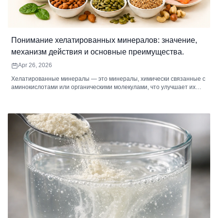
Понимание хелатированных минералов: значение,
механизм действия и основные преимущества.
Apr 26, 2026
Хелатированные минералы — это минералы, химически связанные с
аминокислотами или органическими молекулами, что улучшает их
усвоение и уменьшает раздражение желудочно-кишечного тракта. К
распространенным хелатированным минералам относятся магний,
железо, цинк, кальций, медь и марганец, каждый из которых
поддерживает ключевые функции организма, такие как
энергетический обмен, иммунная функция, здоровье костей и
ферментативные реакции. Высококачественные хелатированные
добавки идеально подходят для людей с чувствительной
пищеварительной системой, повышенной потребностью в минералах
или дефицитом минералов в рационе. В сочетании со
сбалансированным питанием и здоровым образом жизни
хелатированные минералы могут улучшить усвоение минералов и
общее самочувствие.