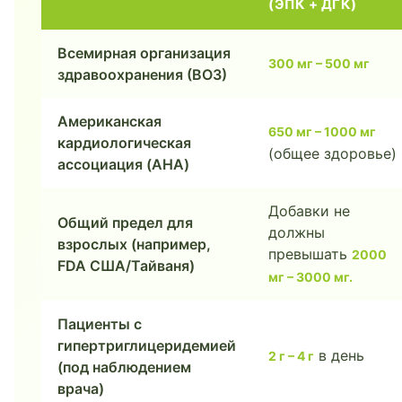
(ЭПК + ДГК)
Всемирная организация
300 мг – 500 мг
здравоохранения (ВОЗ)
Американская
650 мг – 1000 мг
кардиологическая
(общее здоровье)
ассоциация (AHA)
Добавки не
Общий предел для
должны
взрослых (например,
превышать
2000
FDA США/Тайваня)
мг – 3000 мг.
Пациенты с
гипертриглицеридемией
в день
2 г – 4 г
(под наблюдением
врача)