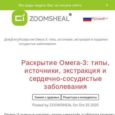
Мы рады видеть Вас на нашем сайте.
Спас
X
Русский
Дом
Блог
Раскрытие Омега-3: типы, источники, экстракция и сердечно-
/
/
сосудистые заболевания
Раскрытие Омега-3: типы,
источники, экстракция и
сердечно-сосудистые
заболевания
Знания о здоровье
Рецептура и ингредиенты
Posted by
ZOOMSHEAL
On
Oct 25 2025
Омега-3 жирные кислоты стали «звездой» в области здоровь