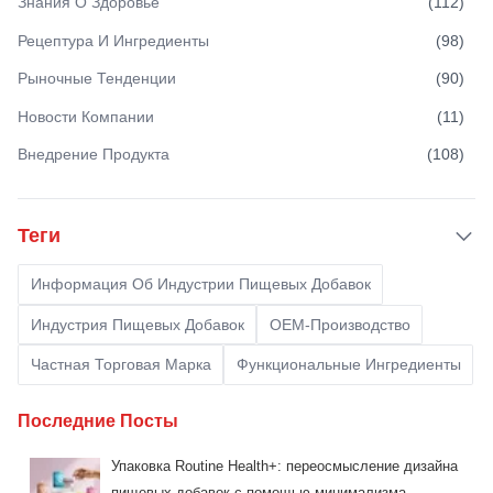
Знания О Здоровье
(
112
)
Рецептура И Ингредиенты
(
98
)
Рыночные Тенденции
(
90
)
Новости Компании
(
11
)
Внедрение Продукта
(
108
)
Теги
Информация Об Индустрии Пищевых Добавок
Индустрия Пищевых Добавок
OEM-Производство
Частная Торговая Марка
Функциональные Ингредиенты
Последние Посты
Упаковка Routine Health+: переосмысление дизайна
пищевых добавок с помощью минимализма.