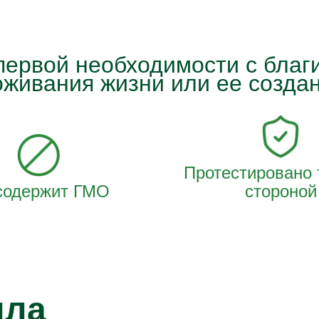
ервой необходимости с бла
оживания жизни или ее создан
Протестировано 
содержит ГМО
стороной
ила