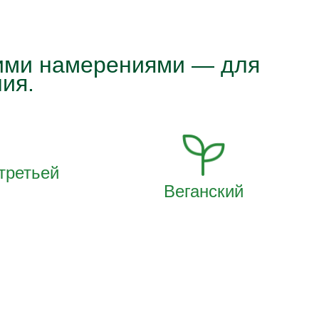
гими намерениями — для
ия.
третьей
Веганский