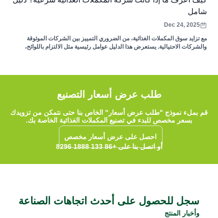
شامل
Dec 24, 2025
مع تزايد سوق المكملات الغذائية، من الضروري التمييز بين الشركات الموثوقة
والشركات الاحتيالية. يستعرض هذا الدليل عوامل رئيسية مثل الالتزام باللوائح،
والشفافية، ومصادر المكونات، وآراء العملاء، لمساعدة المستهلكين على اتخاذ
قرارات مدروسة بشأن المكملات الغذائية. تعرّف على كيفية ضمان سلامة وفعالية
مشترياتك من المكملات الغذائية.
طلب عرض أسعار التصنيع
قم بملء نموذج "طلب عرض أسعار" الخاص بنا حتى نتمكن من تزويدك
بسعر مخصص للبدء في تصنيع المكملات الغذائية الخاصة بك.
احصل على عرض أسعار مخصص
أو اتصل بنا على +86 133 1888 8296
سجل للحصول على أحدث اتجاهات الصناعة
وأخبار المنتج