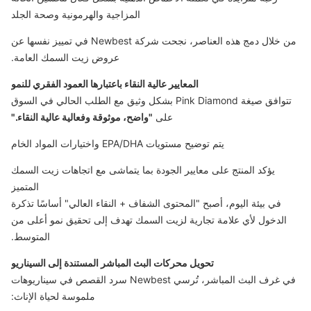
المزاجية والهرمونية وصحة الجلد
من خلال دمج هذه العناصر، نجحت شركة Newbest في تمييز نفسها عن
عروض زيت السمك العامة.
المعايير عالية النقاء باعتبارها العمود الفقري للنمو
تتوافق صيغة Pink Diamond بشكل وثيق مع الطلب الحالي في السوق
على
"واضح، موثوقة وفعالية عالية النقاء."
يتم توضيح مستويات EPA/DHA واختيارات المواد الخام
يؤكد المنتج على معايير الجودة بما يتماشى مع اتجاهات زيت السمك
المتميز
في بيئة اليوم، أصبح "المحتوى الشفاف + النقاء العالي" أساسًا تذكرة
الدخول لأي علامة تجارية لزيت السمك تهدف إلى تحقيق نمو أعلى من
المتوسط.
تحويل محركات البث المباشر المستندة إلى السيناريو
في غرف البث المباشر، تُرسي Newbest سرد القصص في سيناريوهات
ملموسة لحياة الإناث: