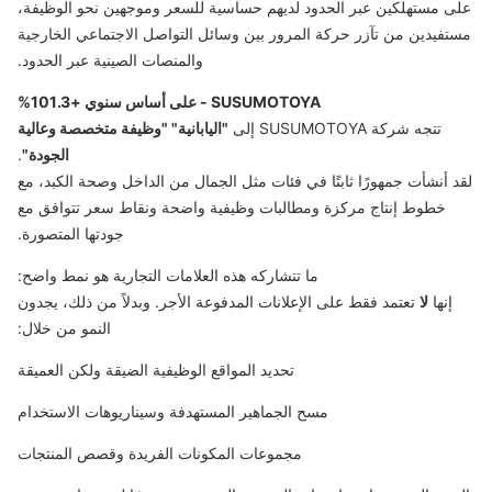
على مستهلكين عبر الحدود لديهم حساسية للسعر وموجهين نحو الوظيفة،
مستفيدين من تآزر حركة المرور بين وسائل التواصل الاجتماعي الخارجية
والمنصات الصينية عبر الحدود.
SUSUMOTOYA - على أساس سنوي +101.3%
تتجه شركة SUSUMOTOYA إلى
"اليابانية" "وظيفة متخصصة وعالية
الجودة"
.
لقد أنشأت جمهورًا ثابتًا في فئات مثل الجمال من الداخل وصحة الكبد، مع
خطوط إنتاج مركزة ومطالبات وظيفية واضحة ونقاط سعر تتوافق مع
جودتها المتصورة.
ما تتشاركه هذه العلامات التجارية هو نمط واضح:
إنها
لا
تعتمد فقط على الإعلانات المدفوعة الأجر. وبدلاً من ذلك، يجدون
النمو من خلال:
تحديد المواقع الوظيفية الضيقة ولكن العميقة
مسح الجماهير المستهدفة وسيناريوهات الاستخدام
مجموعات المكونات الفريدة وقصص المنتجات