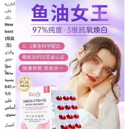
البارزة
على
ذلك
New
best
(纽益
،
宝)
والذي
حقق
نموًا
مذهلاً
بنسبة
+641.
5%
على
أساس
سنوي
.
أفضل