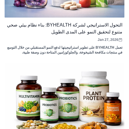
التحول الاستراتيجي لشركة BYHEALTH: بناء نظام بيئي صحي
متنوع لتحقيق النمو على المدى الطويل
Jan 27, 2026
تعمل BYHEALTH على تطوير استراتيجيتها لدفع النمو المستقبلي من خلال التوسع
في منتجات مكافحة الشيخوخة، والجلوكوزامين المتاحة دون وصفة طبية،
والمنتجات الصحية للأطفال. تعمل الشركة على الاستفادة من نقاط قوتها الحالية
لإنشاء نظام بيئي صحي متنوع يلبي متطلبات المستهلكين المتغيرة.