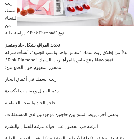
زيت
سمك
للنساء
من
نوع "Pink Diamond": دراسة حالة
تحديد المواقع بشكل حاد ومتميز
بدلاً من إطلاق زيت سمك "مقاس واحد يناسب الجميع"، أنشأت شركة
Newbest
منتج خاص بالمرأة
: زيت السمك "Pink Diamond".
يتمحور المفهوم حول الجمع بين:
زيت السمك في أعماق البحار
دعم الجمال ومضادات الأكسدة
حاجز الجلد والصحة العاطفية
بمعنى آخر، يربط المنتج بين حاجتين موجودتين لدى المستهلكات:
الرغبة في الحصول على فوائد مرئية للجمال والبشرة
رغبة متزايدة في تكملة الأحماض الدهنية بشكل فعال لتحسين الحالة