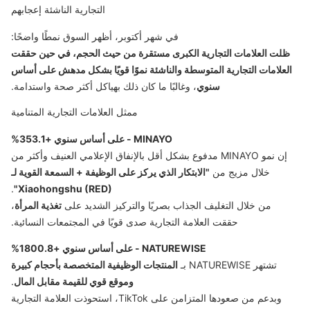
التجارية الناشئة إعجابهم
في شهر أكتوبر، أظهر السوق نمطًا واضحًا:
ظلت العلامات التجارية الكبرى مستقرة من حيث الحجم، في حين حققت
العلامات التجارية المتوسطة والناشئة نموًا قويًا بشكل مدهش على أساس
سنوي
، وغالبًا ما كان ذلك بهياكل أكثر صحة واستدامة.
ممثل العلامات التجارية المتنامية
MINAYO - على أساس سنوي +353.1%
إن نمو MINAYO مدفوع بشكل أقل بالإنفاق الإعلامي العنيف وأكثر من
خلال مزيج من
"الابتكار الذي يركز على الوظيفة + السمعة القوية لـ
.
Xiaohongshu (RED)"
من خلال التغليف الجذاب بصريًا والتركيز الشديد على
تغذية المرأة
،
حققت العلامة التجارية صدى قويًا في المجتمعات النسائية.
NATUREWISE - على أساس سنوي +1800.8%
تشتهر NATUREWISE بـ
المنتجات الوظيفية المتخصصة بأحجام كبيرة
وموقع قوي للقيمة مقابل المال
.
وبدعم من صعودها المتزامن على TikTok، استحوذت العلامة التجارية