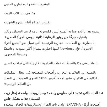
البشرة الباهتة وعدم توازن الدهون
مخاوف استقلاب الزيت
تقلبات المزاج أثناء الدورة الشهرية
يسمح هذا بإعادة صياغة المنتج ليس ككبسولة عامة لزيت السمك، ولكن
باعتباره
جزءًا من روتين الرعاية الذاتية اليومي للمرأة العصرية
.
بالمقارنة مع العلامات التجارية الرئيسية التي تميل نحو "لجميع أفراد
الأسرة"، فإن Newbest لديها اختارت مسارًا أكثر عمودية وعاطفيًا
وصديقًا للمحتوى.
5. ماذا يعني هذا بالنسبة للعلامات التجارية الخارجية التي تراقب الصين
بالنسبة إلى العلامات التجارية وأصحاب المصلحة في مجال المكملات
الغذائية في الخارج، تشير لمحة أكتوبر 2025 للسوق الصينية إلى العديد
من النقاط الرئيسية:
تعد الفئات التي تعتمد على مقاييس واضحة وسيناريوهات واضحة (مثل زيت
السمك) جذابة بشكل خاص
أصبحت أرقام EPA/DHA، وادعاءات النقاء، وسيناريوهات الحياة المحددة