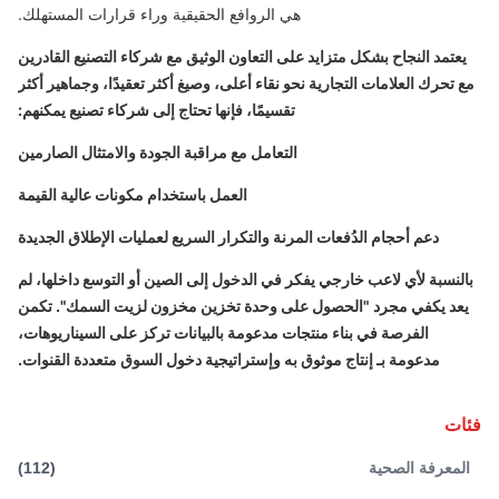
هي الروافع الحقيقية وراء قرارات المستهلك.
يعتمد النجاح بشكل متزايد على التعاون الوثيق مع شركاء التصنيع القادرين
مع تحرك العلامات التجارية نحو نقاء أعلى، وصيغ أكثر تعقيدًا، وجماهير أكثر
تقسيمًا، فإنها تحتاج إلى شركاء تصنيع يمكنهم:
التعامل مع مراقبة الجودة والامتثال الصارمين
العمل باستخدام مكونات عالية القيمة
دعم أحجام الدُفعات المرنة والتكرار السريع لعمليات الإطلاق الجديدة
بالنسبة لأي لاعب خارجي يفكر في الدخول إلى الصين أو التوسع داخلها، لم
يعد يكفي مجرد "الحصول على وحدة تخزين مخزون لزيت السمك". تكمن
الفرصة في بناء
منتجات مدعومة بالبيانات تركز على السيناريوهات
،
مدعومة بـ
إنتاج موثوق به وإستراتيجية دخول السوق متعددة القنوات
.
فئات
المعرفة الصحية
(
112
)