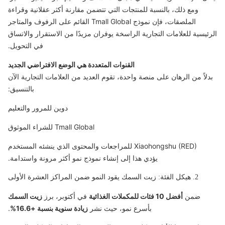
ومع ذلك، بالنسبة للمنتجات التي تتضمن مقارنة أكثر عقلانية وقراءة
الملصقات، فإن نموذج Tmall Global القائم على الرفوف والمتاجر
الرئيسية للعلامات التجارية الراسخة يوفران مزيدًا من الاستقرار والاتساق
في التحويل.
القنوات المتعددة هي الوضع الافتراضي الجديد
بدلاً من الرهان على منصة واحدة، تقوم العديد من العلامات التجارية الآن
بالتنسيق:
دوين للمرور والتعليم
Tmall Global للشراء الموثوق
Xiaohongshu (RED) للمراجعات والمحتوى الذي ينشئه المستخدم
يؤدي هذا إلى إنشاء نموذج نمو أكثر مرونة واستدامة.
2. هيكل الفئة: زيت السمك يقود النمو ضمن المراكز العشرة الأولى
ضمن
أفضل 10 فئات للمكملات الغذائية
في أكتوبر، برز
زيت السمك
بأسرع نمو، حيث نشر
زيادة سنوية بنسبة +16.6%
.