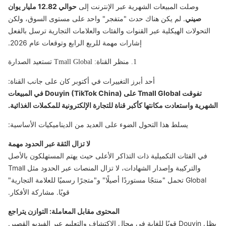
وصلت المبيعات الشهرية عبر الإنترنت إلى
حوالي 12.82 مليار يوان
صيني
. لم يكن هناك حدث "متفجر" واحد على مستوى السوق، ولكن
التحولات الهيكلية عبر القنوات والفئات والعلامات التجارية ترسل بالفعل
إشارات مهمة للربع الرابع وتوقعات عام 2026.
1. منظر القناة: Tmall Global تستعيد الصدارة
أحد أبرز التغييرات في أكتوبر كان على جانب القناة:
تفوقت Tmall Global على Douyin (TikTok China) في المبيعات
الشهرية واستعادت مكانتها كأكبر قناة للتجارة الإلكترونية للمكملات الغذائية.
يسلط هذا التحول الضوء على العديد من الديناميكيات الأساسية:
لا تزال الثقة عبر الحدود مهمة
في الفئات التكميلية ذات التذاكر الأعلى حيث يهتم المستهلكون بالأصل
والتركيبة وإصدار الشهادات، لا تزال المنصات عبر الحدود مثل Tmall
Global تحمل "منتجًا مستوردًا أصيلًا" و"متجرًا رسميًا للعلامة التجارية"
قويًا. مشاركة الأفكار.
المحتوى مقابل المعاملة: التوازن يتراجع
يظل Douyin قويًا للغاية في مجال الاكتشاف والتعليم عبر الفيديو القصير.