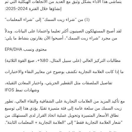
يتماشى هذا الأداء بشكل وثيق مع العديد من الاتجاهات الهيكلية التي تم
إنشاؤها خلال الفترة 2024-2025:
(1) من "شراء زيت السمك" إلى "شراء المعلمات"
لقد أصبح المستهلكون الصينيون أكثر تعليما واعتمادا على البيانات. وبدلاً
من مجرد "شراء زيت السمك"، أصبحوا الآن يقارنون بنشاط ما يلي:
محتوى ونسب EPA/DHA
مطالبات التركيز العالي (على سبيل المثال، 80%+، صيغ القوة الثلاثية)
ما إذا كانت العلامة التجارية تكشف بوضوح عن معايير النقاء والاختبارات
تفاصيل الملصقات مثل التقطير الجزيئي، واختبار المعادن الثقيلة،
وشهادات نمط IFOS
مع تأكيد المزيد من العلامات التجارية على الشفافية والنقاء العالي، تطور
زيت السمك من سلعة عامة إلى فئة متميزة تقنيًا. يؤدي هذا إلى توسيع
نطاق الأسعار المتميزة وتحويل عملية اتخاذ القرار لدى المستهلك من
"شعار العلامة التجارية فقط" إلى "العلامة التجارية + المعلمات الثابتة".