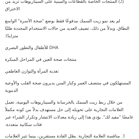
(2) المنتجات الخاصة بالقطاعات والمبنية على السيناريوهات تزيد من
الاختراق
لم يعد نمو زيت السمك مدفوعًا فقط بوضع "صحة الأسرة" الواسع
النطاق. وبدلاً من ذلك، تضيف العديد من حالات الاستخدام المحددة طلبًا
متزايدًا:
DHA للأطفال والتطور البصري
منتجات صحة العين في المراحل المبكرة
تغذية المرأة والتوازن العاطفي
المستهلكون في منتصف العمر وكبار السن يديرون صحة القلب والأوعية
الدموية
من خلال ربط زيت السمك بالخرسانة والسيناريوهات اليومية، تعمل
العلامات التجارية على تحويله إلى حل مستهدف بدلاً من كونه مكملاً
غامضًا "مفيد لك". يؤدي هذا إلى زيادة معدلات الانتشار وتكرار الشراء عبر
فئات سكانية متعددة.
3. منافسة العلامة التجارية: يظل القادة مستقرين، بينما تثير العلامات