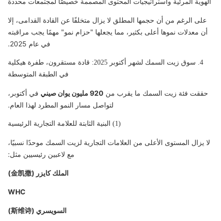
الهوية المرئية واستراتيجيات المحتوى المصممة خصيصًا لمجتمعات محددة
على الرغم من أن حجمها المطلق لا يزال متخلفًا عن القادة القدامى، إلا
أن معدلات نموها أعلى بكثير، مما يجعلها "حزام نمو" مهمًا يجب مراقبته
في عام 2025.
4. سوق زيت السمك لشهر أكتوبر 2025: قادة مستقرون، طفرة هيكلية
في الطبقة المتوسطة
حققت فئة زيت السمك ما يقرب من
920 مليون يوان صيني
في أكتوبر،
لتواصل مسار النمو المطرد لهذا العام.
(1) البنية الثابتة للعلامة التجارية الرئيسية
لا يزال المستوى الأعلى من العلامات التجارية لزيت السمك موحدًا نسبيًا،
مع لاعبين رئيسيين مثل:
الملك كايزر (金凯撒)
WHC
السويسري (斯维诗)