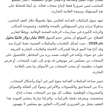
المناسب ليس ضروريًا فقط لإنتاج منتجات فعالة، بل أيضًا للحفاظ على
ثقة المستهلك وسمعة العلامة التجارية.
شهد سوق المكملات الغذائية العالمي نموًا ملحوظًا خلال العقد الماضي،
مدفوعًا بتزايد وعي المستهلكين بالصحة والعافية، وشيخوخة السكان،
والزيادة الكبيرة في ممارسات الرعاية الصحية الوقائية. ووفقًا لتقارير
القطاع، من المتوقع أن يتجاوز حجم السوق
300 مليار دولار عالميًا بحلول
عام 2026
، حيث تُشكل المُغذيات والمكملات العشبية حصةً كبيرةً منه.
وقد أتاح هذا النمو فرصًا للشركات الناشئة والعلامات التجارية العريقة
على حدٍ سواء، ولكنه في الوقت نفسه يزيد من المخاطر: فالحصول على
المنتجات من مصنّعين غير موثوقين قد يؤدي إلى تلوث المنتجات، أو فرض
عقوبات تنظيمية، أو سحب المنتجات من الأسواق بما يضر بالعلامة
التجارية.
تتميز صناعة المكملات الغذائية بتنوع كبير في أنواع وأشكال المنتجات،
بدءًا من المساحيق والكبسولات والأقراص وصولًا إلى العلكة والسوائل
والمشروبات الوظيفية. يتطلب كل نوع من المنتجات معدات إنتاج
متخصصة، ومعرفة دقيقة بالتركيبات، والتزامًا صارمًا بمعايير الجودة. هذا
التعقيد يجعل من الضروري للشركات التعاون مع مصنّعين لا يفهمون