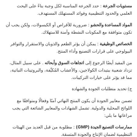
مستويات الجرعة
: حدد الجرعة المناسبة لكل وجبة بناءً على البحث
العلمي والحدود التنظيمية وفوائد المستهلك المستهدف.
المواد المساعدة والحشو
: ضرورية للأقراص أو الكبسولات، ولكن يجب أن
تكون متوافقة مع المكونات النشطة وآمنة للاستهلاك.
الخصائص الوظيفية
: يمكن أن يؤثر الطعم والذوبان والاستقرار والتوافر
البيولوجي على قرارات التصنيع وأداء المنتج.
من المفيد أيضًا الرجوع إلى
اتجاهات السوق وأبحاثه
. على سبيل المثال،
تزداد شعبية ببتيدات الكولاجين، والأعشاب المُكيِّفة، والبروتينات النباتية،
مما قد يؤثر على خيارات التركيبات.
ج) تحديد متطلبات الجودة والشهادة
تضمن معايير الجودة أن يكون المنتج النهائي آمنًا وفعالًا ومتوافقًا مع
اللوائح المحلية والدولية. تشمل الشهادات والمعايير الشائعة التي يجب
مراعاتها ما يلي:
ممارسات التصنيع الجيدة (GMP)
: مطلوبة من قبل العديد من الهيئات
التنظيمية لضمان الإنتاج والجودة المتسقة.