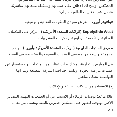
المصنّعين، وتتيح لك الاطلاع على عملياتهم وتشكيلة منتجاتهم مباشرةً.
تشمل أهم الفعاليات العالمية ما يلي:
فيتافودز أوروبا
– تعرض موردي المكونات الغذائية والوظيفية.
SupplySide West (الولايات المتحدة الأمريكية)
– تركز على المكملات
الغذائية، والأطعمة الوظيفية، ومكونات المشروبات.
معرض المنتجات الطبيعية (الولايات المتحدة الأمريكية وأوروبا)
– يضم
مجموعة واسعة من مصنعي المنتجات العضوية والمتخصصة في الصحة.
في المعارض التجارية، يمكنك طلب عينات من المنتجات، والاستفسار عن
عمليات مراقبة الجودة، وتقييم احترافية الشركة المصنعة وقدراتها
التواصلية بشكل مباشر.
ج) الاستفادة من شبكات الصناعة والإحالات
غالبًا ما تُعدّ توصيات الزملاء أو الاستشاريين أو الجمعيات المهنية المصادر
الأكثر موثوقية للعثور على مصنّعين جديرين بالثقة. وتشمل مزاياها ما
يلي: