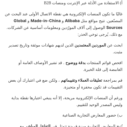
أ) الاستفادة من الأدلة عبر الإنترنت ومنصات B2B
غالبًا ما تكون المنصات الإلكترونية هي نقطة الاتصال الأولى عند البحث عن
المصنّعين. تتيح مواقع مثل
Alibaba
و
Made-in-China
و
Global
Sources
الوصول إلى آلاف المورّدين ومعلومات أساسية عن الشركات.
مع ذلك، يُرجى توخي الحذر:
ابحث عن
الموردين المعتمدين
الذين لديهم شهادات موثقة وتاريخ تصدير
مثبت.
افحص قوائم المنتجات
بدقة ووضوح
. قد تشير الأوصاف العامة أو
الغامضة إلى قلة الخبرة.
قم بمراجعة
تعليقات العملاء وتقييماتهم
، ولكن ضع في اعتبارك أن بعض
التقييمات قد تكون محفزة أو متحيزة.
ورغم أن المنصات الإلكترونية مريحة، إلا أنه ينبغي اعتبارها نقطة بداية
وليس المصدر الوحيد للتقييم.
ب) حضور المعارض التجارية الصناعية
تُتيح المعارض التجارية ميزة فريدة تتمثل في
التفاعل المباشر
مع