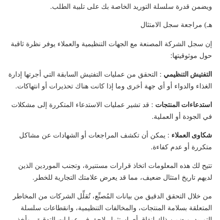
ويضمن قدرة سلسلة التوريد الخاصة بك على تلبية الطلب.
هـ) مراجعة سجل الامتثال
إن سجل الشركة المصنعة مع الجهات التنظيمية والعملاء يوفر نظرة ثاقبة
حول موثوقيتها:
التفتيش التنظيمي
: التحقق من عمليات التفتيش السابقة التي أجرتها إدارة
الغذاء والدواء أو أي جهة أخرى وما إذا كانت هناك تحذيرات أو انتهاكات.
استدعاءات المنتجات
: قد تشير عمليات الاستدعاء المتكررة إلى مشكلات
في الجودة أو العملية.
شكاوى العملاء
: يمكن أن تكشف المراجعات أو الشهادات عن مشاكل
متكررة أو عدم كفاءة.
تتيح لك هذه المعلومات اتخاذ قرارات مستنيرة، وتجنب الموردين الذين
لديهم تاريخ امتثال ضعيف، مما قد يعرض علامتك التجارية للخطر.
من خلال التحقق الدقيق من بيانات المُصنِّع، تُقلِّل الشركات من المخاطر
المتعلقة بسلامة المنتجات، والمخالفات التنظيمية، وانقطاعات سلسلة
التوريد. ويضمن ذلك إنفاق أي استثمار لاحق في عمليات التدقيق، وأخذ