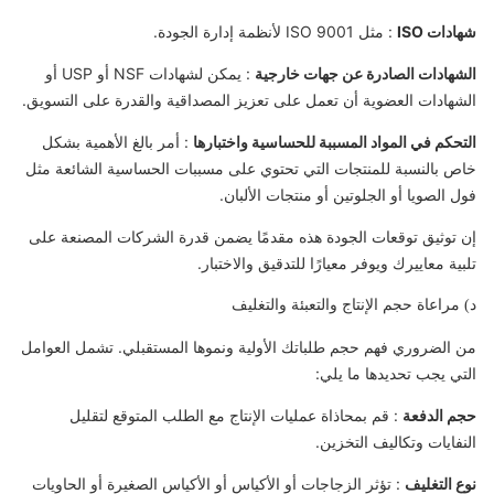
شهادات ISO
: مثل ISO 9001 لأنظمة إدارة الجودة.
الشهادات الصادرة عن جهات خارجية
: يمكن لشهادات NSF أو USP أو
الشهادات العضوية أن تعمل على تعزيز المصداقية والقدرة على التسويق.
التحكم في المواد المسببة للحساسية واختبارها
: أمر بالغ الأهمية بشكل
خاص بالنسبة للمنتجات التي تحتوي على مسببات الحساسية الشائعة مثل
فول الصويا أو الجلوتين أو منتجات الألبان.
إن توثيق توقعات الجودة هذه مقدمًا يضمن قدرة الشركات المصنعة على
تلبية معاييرك ويوفر معيارًا للتدقيق والاختبار.
د) مراعاة حجم الإنتاج والتعبئة والتغليف
من الضروري فهم حجم طلباتك الأولية ونموها المستقبلي. تشمل العوامل
التي يجب تحديدها ما يلي:
حجم الدفعة
: قم بمحاذاة عمليات الإنتاج مع الطلب المتوقع لتقليل
النفايات وتكاليف التخزين.
نوع التغليف
: تؤثر الزجاجات أو الأكياس أو الأكياس الصغيرة أو الحاويات