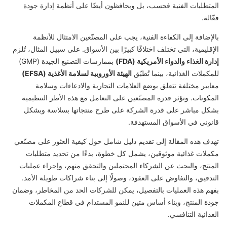
المتطلبات الفنية فحسب، بل ويحافظون أيضًا على أنظمة إدارة جودة
فعّالة.
بالإضافة إلى الكفاءة الفنية، يجب على المصنّعين الامتثال للأنظمة
الإقليمية، التي تختلف اختلافًا كبيرًا بين الأسواق. على سبيل المثال، تُلزم
إدارة الغذاء والدواء الأمريكية (FDA)
بممارسات التصنيع الجيدة (GMP)
للمكملات الغذائية، بينما تُطبّق
الهيئة الأوروبية لسلامة الأغذية (EFSA)
معايير مختلفة تتعلق بوضع العلامات التجارية والادعاءات وسلامة
المكونات. وتؤثر قدرة المصنّعين على التعامل مع هذه الأطر التنظيمية
بشكل مباشر على قدرة الشركة على طرح منتجاتها بسلاسة وبشكل
قانوني في الأسواق المستهدفة.
تهدف هذه المقالة إلى تقديم دليل شامل حول كيفية العثور على مصنّعي
مكملات غذائية موثوقين، يشمل كل خطوة، بدءًا من تحديد متطلبات
المنتج، والبحث عن الشركاء المحتملين والتحقق منهم، وإجراء عمليات
التدقيق، والتفاوض على العقود، وصولًا إلى بناء شراكات طويلة الأمد.
بفهم هذه العمليات بالتفصيل، يمكن للشركات الحد من المخاطر، وضمان
جودة المنتج، وبناء أساس متين للنمو المستدام في قطاع المكملات
الغذائية التنافسي.