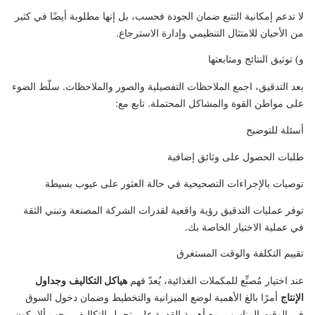
لا تدعم إمكانية التتبع ضمان الجودة فحسب، بل إنها مطلوبة أيضًا في كثير
من الأحيان للامتثال التنظيمي وإدارة الاسترجاع.
و) توثيق النتائج ومتابعتها
بعد التدقيق، اجمع الملاحظات التفصيلية والصور والملاحظات. سلّط الضوء
على مواطن القوة والمشاكل المحتملة. تابع مع:
أسئلة للتوضيح
طلبات الحصول على وثائق إضافية
توصيات بالإجراءات التصحيحية في حالة العثور على عيوب بسيطة
توفر عمليات التدقيق رؤية واقعية لقدرات الشركة المصنعة وتبني الثقة
في عملية الاختيار الخاصة بك.
تقييم التكلفة والوقت المستغرق
عند اختيار مُصنِّع للمكملات الغذائية، يُعدّ فهم
هياكل التكاليف
وجداول
الإنتاج
أمرًا بالغ الأهمية لوضع الميزانية والتخطيط وضمان دخول السوق
في الوقت المناسب. مع أهمية القدرة على تحمل التكاليف، يجب ألا يكون