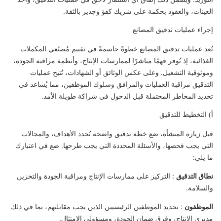
العينات، والعقود بحكمة على شريك كفؤ وجدير بالثقة.
إجراء عمليات تدقيق المصانع
تُعد عمليات تدقيق المصانع خطوةً حاسمةً في تقييم مُصنّعي المكملات
الغذائية، إذ تُوفر فهمًا مباشرًا لممارسات الإنتاج، وأنظمة مراقبة الجودة،
وموثوقية التشغيل. وعلى عكس الوثائق أو الشهادات، تُتيح عمليات
التدقيق مراقبة العمليات والمرافق وسلوك الموظفين، مما يُساعد في
تحديد المخاطر المحتملة قبل الدخول في شراكة طويلة الأمد.
أ) التخطيط للتدقيق
قبل زيارة المنشأة، ضع خطة تدقيق واضحة تُحدد الأهداف، والمجالات
التي يجب فحصها، والأسئلة المحددة التي يجب طرحها. ضع في اعتبارك
ما يلي:
نطاق التدقيق
: التركيز على ممارسات الإنتاج ومراقبة الجودة والتخزين
والسلامة.
الموظفون
: تحديد الموظفين الرئيسيين الذين يجب مقابلتهم، بما في ذلك
مديري الإنتاج، وفرق ضمان الجودة، ومسؤولي الامتثال.