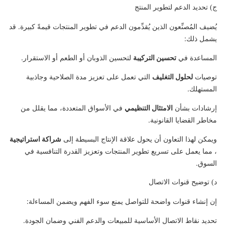
ج) تحديد الدعم لتطوير المنتج
يُضيف المُصنِّعون الذين يُقدِّمون الدعم في تطوير المنتجات قيمةً كبيرة. قد
يشمل ذلك:
المساعدة في
تحسين التركيبة
لتحسين الذوبان أو الطعم أو الاستقرار.
توصيات
لحلول التغليف
التي تعمل على تعزيز مدة الصلاحية وجاذبية
المستهلك.
إرشادات بشأن
الامتثال التنظيمي
في الأسواق المتعددة، مما يقلل من
مخاطر القضايا القانونية.
ويمكن لهذا التعاون أن يحول علاقة الإنتاج البسيطة إلى
شراكة استراتيجية
، مما يعمل على تسريع تطوير المنتجات وتعزيز القدرة التنافسية في
السوق.
د) توضيح قنوات الاتصال
إن إنشاء قنوات واضحة للتواصل يمنع سوء الفهم ويضمن المساءلة:
تحديد نقاط الاتصال الأساسية للمبيعات والدعم الفني وضمان الجودة.