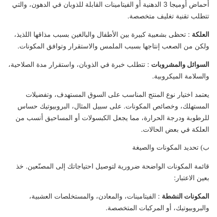
أحماض أوميجا 3 الدهنية أو الفيتامينات القابلة للذوبان في الدهون، والتي
تتطلب تقنية تغليف متخصصة.
العلكة
: تحظى بشعبية كبيرة بين الأطفال والبالغين بسبب مذاقها اللذيذ،
ولكن من الصعب إنتاجها بسبب الملمس والاستقرار وتوافق المكونات.
السوائل والمشروبات
: تتطلب خبرة في الذوبان، واستقرار مدة الصلاحية،
والسلامة الميكروبية.
يعتمد اختيار نوع المنتج المناسب على السوق المستهدف، وتفضيلات
المستهلك، وخصائص المكونات. على سبيل المثال، البروبيوتيك حساس
للرطوبة ودرجة الحرارة، مما يجعل الكبسولات أو المساحيق أنسب من
العلكة في بعض الحالات.
ب) تحديد المكونات والصيغة
قائمة المكونات الواضحة ضرورية لتوصيل احتياجاتك إلى المصنّعين. خذ
بعين الاعتبار:
المكونات النشطة
: الفيتامينات، والمعادن، والمستخلصات العشبية،
والبروبيوتيك، أو المركبات المتخصصة.