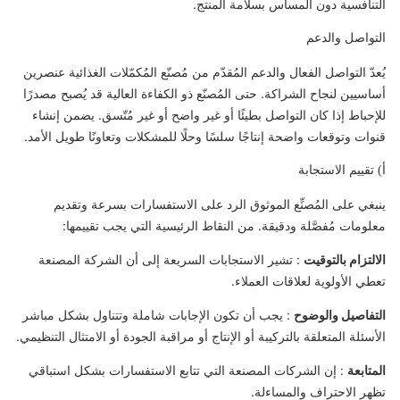
التنافسية دون المساس بسلامة المنتج.
التواصل والدعم
يُعدّ التواصل الفعال والدعم المُقدّم من مُصنّع المُكمّلات الغذائية عنصرين
أساسيين لنجاح الشراكة. حتى المُصنّع ذو الكفاءة العالية قد يُصبح مصدرًا
للإحباط إذا كان التواصل بطيئًا أو غير واضح أو غير مُتّسق. يضمن إنشاء
قنوات وتوقعات واضحة إنتاجًا سلسًا وحلًا للمشكلات وتعاونًا طويل الأمد.
أ) تقييم الاستجابة
ينبغي على المُصنِّع الموثوق الرد على الاستفسارات بسرعة وتقديم
معلومات مُفصَّلة ودقيقة. من النقاط الرئيسية التي يجب تقييمها:
الالتزام بالتوقيت
: تشير الاستجابات السريعة إلى أن الشركة المصنعة
تعطي الأولوية لعلاقات العملاء.
التفاصيل والوضوح
: يجب أن تكون الإجابات شاملة وتتناول بشكل مباشر
الأسئلة المتعلقة بالتركيبة أو الإنتاج أو مراقبة الجودة أو الامتثال التنظيمي.
المتابعة
: إن الشركات المصنعة التي تتابع الاستفسارات بشكل استباقي
تظهر الاحتراف والمساءلة.