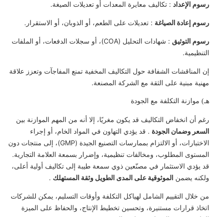
رسوم الإعداد
: تكاليف معايرة المعدات أو تعديلات الصيغة.
رسوم إعادة الصياغة
: تعديلات على الطعم، أو الذوبان، أو الاستقرار.
رسوم التوثيق
: شهادات التحليل (COA)، أو سجلات الدفعات، أو الملفات
التنظيمية.
إن المناقشات الشفافة حول التكاليف المخفية تمنع المفاجآت وتعزز علاقة
مهنية مبنية على الثقة مع الشركة المصنعة.
هـ) موازنة التكلفة مع الجودة
رغم أن انخفاض التكاليف قد يكون مغريًا، إلا أنه من المهم الموازنة بين
السعر وضمان الجودة
. قد يؤدي التهاون في المواد الخام، أو إجراء
الاختبارات، أو الالتزام بممارسات التصنيع الجيدة (GMP)، إلى منتجات دون
المستوى المطلوب، ومخالفات تنظيمية، وإضرار بسمعة العلامة التجارية.
قد يؤدي الاستثمار في مصنّعين ذوي سمعة طيبة إلى تكاليف أولية أعلى،
ولكنه يضمن
الموثوقية على المدى الطويل وثقة المستهلك
.
من خلال التقييم الشامل لهياكل التكلفة وأوقات التسليم، يمكن للشركات
اتخاذ قرارات مستنيرة، وتحسين تخطيط الإنتاج، والحفاظ على الميزة