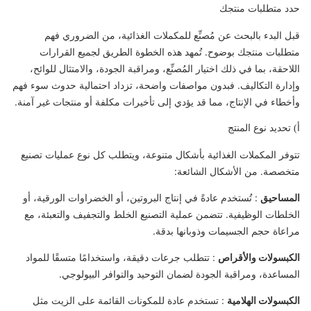
حدد متطلبات منتجك
قبل البدء بالبحث عن مُصنِّع للمكملات الغذائية، من الضروري فهم
متطلبات منتجك بوضوح. تُمهد هذه الخطوة الطريق لجميع القرارات
اللاحقة، بما في ذلك اختيار المُصنِّع، ومراقبة الجودة، والامتثال للوائح،
وإدارة التكاليف. فبدون مواصفات واضحة، تزداد احتمالية حدوث سوء فهم
وأخطاء في الإنتاج، مما قد يؤدي إلى تأخيرات مكلفة أو منتجات غير آمنة.
أ) تحديد نوع المنتج
تتوفر المكملات الغذائية بأشكال متنوعة، ويتطلب كل نوع عمليات تصنيع
متخصصة. من الأشكال الشائعة:
المساحيق
: تُستخدم عادةً في إنتاج البروتين، أو الخضراوات الورقية، أو
الخلطات الوظيفية. تتضمن عملية التصنيع الخلط والتجفيف والتعبئة، مع
مراعاة حجم الجسيمات وذوبانها بدقة.
الكبسولات والأقراص
: تتطلب جرعات دقيقة، واستخدامًا متسقًا للمواد
المساعدة، ومراقبة الجودة لضمان التوحيد والتوافر البيولوجي.
الكبسولات الهلامية
: تستخدم عادة للمكونات القائمة على الزيت مثل