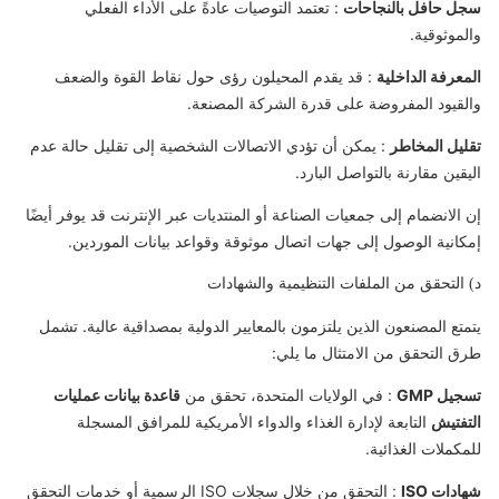
سجل حافل بالنجاحات
: تعتمد التوصيات عادةً على الأداء الفعلي
والموثوقية.
المعرفة الداخلية
: قد يقدم المحيلون رؤى حول نقاط القوة والضعف
والقيود المفروضة على قدرة الشركة المصنعة.
تقليل المخاطر
: يمكن أن تؤدي الاتصالات الشخصية إلى تقليل حالة عدم
اليقين مقارنة بالتواصل البارد.
إن الانضمام إلى جمعيات الصناعة أو المنتديات عبر الإنترنت قد يوفر أيضًا
إمكانية الوصول إلى جهات اتصال موثوقة وقواعد بيانات الموردين.
د) التحقق من الملفات التنظيمية والشهادات
يتمتع المصنعون الذين يلتزمون بالمعايير الدولية بمصداقية عالية. تشمل
طرق التحقق من الامتثال ما يلي:
تسجيل GMP
: في الولايات المتحدة، تحقق من
قاعدة بيانات عمليات
التفتيش
التابعة لإدارة الغذاء والدواء الأمريكية للمرافق المسجلة
للمكملات الغذائية.
شهادات ISO
: التحقق من خلال سجلات ISO الرسمية أو خدمات التحقق