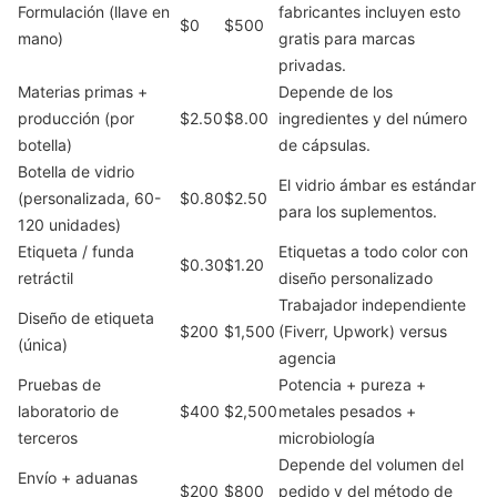
Formulación (llave en
fabricantes incluyen esto
$0
$500
mano)
gratis para marcas
privadas.
Materias primas +
Depende de los
producción (por
$2.50
$8.00
ingredientes y del número
botella)
de cápsulas.
Botella de vidrio
El vidrio ámbar es estándar
(personalizada, 60-
$0.80
$2.50
para los suplementos.
120 unidades)
Etiqueta / funda
Etiquetas a todo color con
$0.30
$1.20
retráctil
diseño personalizado
Trabajador independiente
Diseño de etiqueta
$200
$1,500
(Fiverr, Upwork) versus
(única)
agencia
Pruebas de
Potencia + pureza +
laboratorio de
$400
$2,500
metales pesados ​​+
terceros
microbiología
Depende del volumen del
Envío + aduanas
$200
$800
pedido y del método de