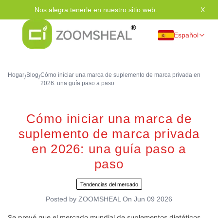
Nos alegra tenerle en nuestro sitio web.
X
Grac
Español
Hogar
Blog
Cómo iniciar una marca de suplemento de marca privada en
/
/
2026: una guía paso a paso
Cómo iniciar una marca de
suplemento de marca privada
en 2026: una guía paso a
paso
Tendencias del mercado
Posted by
ZOOMSHEAL
On
Jun 09 2026
Se prevé que el mercado mundial de suplementos dietéticos