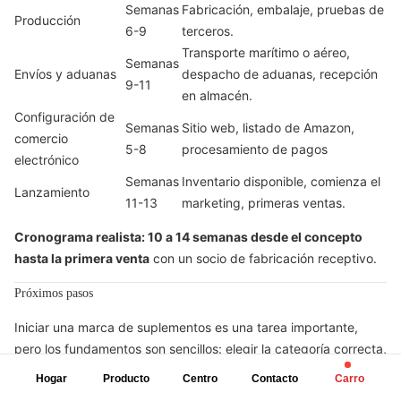
Semanas
Fabricación, embalaje, pruebas de
Producción
6-9
terceros.
Transporte marítimo o aéreo,
Semanas
Envíos y aduanas
despacho de aduanas, recepción
9-11
en almacén.
Configuración de
Semanas
Sitio web, listado de Amazon,
comercio
5-8
procesamiento de pagos
electrónico
Semanas
Inventario disponible, comienza el
Lanzamiento
11-13
marketing, primeras ventas.
Cronograma realista: 10 a 14 semanas desde el concepto
hasta la primera venta
con un socio de fabricación receptivo.
Próximos pasos
Iniciar una marca de suplementos es una tarea importante,
pero los fundamentos son sencillos: elegir la categoría correcta,
asociarse con el fabricante adecuado, cumplir con las
Hogar
Producto
Centro
Contacto
Carro
regulaciones y crear una marca en la que la gente confíe.