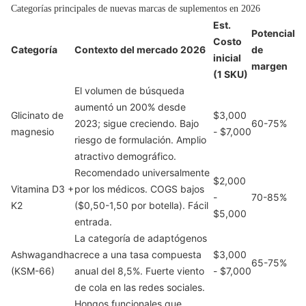
Categorías principales de nuevas marcas de suplementos en 2026
Est.
Potencial
Costo
Categoría
Contexto del mercado 2026
de
inicial
margen
(1 SKU)
El volumen de búsqueda
aumentó un 200% desde
Glicinato de
$3,000
2023; sigue creciendo. Bajo
60-75%
magnesio
- $7,000
riesgo de formulación. Amplio
atractivo demográfico.
Recomendado universalmente
$2,000
Vitamina D3 +
por los médicos. COGS bajos
-
70-85%
K2
($0,50-1,50 por botella). Fácil
$5,000
entrada.
La categoría de adaptógenos
Ashwagandha
crece a una tasa compuesta
$3,000
65-75%
(KSM-66)
anual del 8,5%. Fuerte viento
- $7,000
de cola en las redes sociales.
Hongos funcionales que