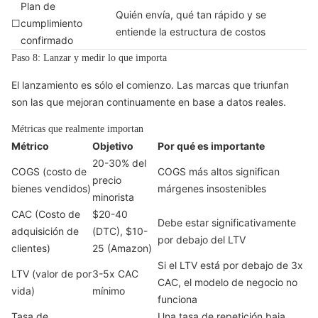
Plan de
Quién envía, qué tan rápido y se
☐
cumplimiento
entiende la estructura de costos
confirmado
Paso 8: Lanzar y medir lo que importa
El lanzamiento es sólo el comienzo. Las marcas que triunfan
son las que mejoran continuamente en base a datos reales.
Métricas que realmente importan
Métrico
Objetivo
Por qué es importante
20-30% del
COGS (costo de
COGS más altos significan
precio
bienes vendidos)
márgenes insostenibles
minorista
CAC (Costo de
$20-40
Debe estar significativamente
adquisición de
(DTC), $10-
por debajo del LTV
clientes)
25 (Amazon)
Si el LTV está por debajo de 3x
LTV (valor de por
3-5x CAC
CAC, el modelo de negocio no
vida)
mínimo
funciona
Tasa de
Una tasa de repetición baja