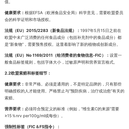
值。
健康要求：
根据EFSA（欧洲食品安全局）科学意见，需要欧盟委员
会的科学证明和市场授权。
法规（EU）2015/2283（新食品法规）：
1997年5月15日之前在
欧盟中未广泛消费的任何食品成分（包括补充剂中的食品成分）都
是“新食物”，需要预售授权。这显着影响了新的植物或创新成分。
法规（EU）No 1169/2011（给消费者的食物信息-FIC）：
设置一
般食品标签规则，包括字体大小，过敏原声明和营养宣言格式。
2.2欧盟索赔和标签细节：
健康要求：
非常严格。必须是通用的，不是特定品牌的，只有那些
明确授权的人才能使用。严格禁止与“预防疾病，治疗或治愈”有关的
索赔。
营养要求：
必须符合预定义的标准（例如，“维生素C的来源”需要
≥
15％
nrv per
100
g
/
m
l
或每份）。
强制性标签（FIC＆FS指令）：