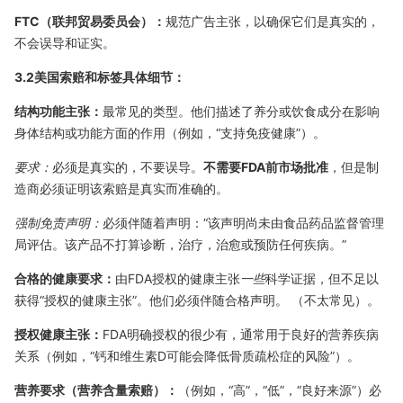
FTC（联邦贸易委员会）：
规范广告主张，以确保它们是真实的，
不会误导和证实。
3.2美国索赔和标签具体细节：
结构功能主张：
最常见的类型。他们描述了养分或饮食成分在影响
身体结构或功能方面的作用（例如，“支持免疫健康”）。
要求：
必须是真实的，不要误导。
不需要FDA前市场批准
，但是制
造商必须证明该索赔是真实而准确的。
强制免责声明：
必须伴随着声明：“该声明尚未由食品药品监督管理
局评估。该产品不打算诊断，治疗，治愈或预防任何疾病。”
合格的健康要求：
由FDA授权的健康主张
一些
科学证据，但不足以
获得“授权的健康主张”。他们必须伴随合格声明。 （不太常见）。
授权健康主张：
FDA明确授权的很少有，通常用于良好的营养疾病
关系（例如，“钙和维生素D可能会降低骨质疏松症的风险”）。
营养要求（营养含量索赔）：
（例如，“高”，“低”，“良好来源”）必