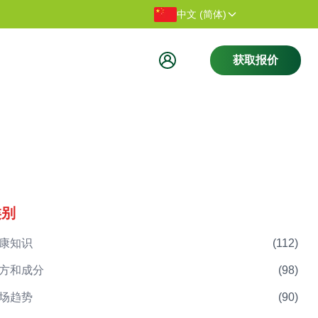
感谢您访问我们的网站。
欢迎访问
中文 (简体)
获取报价
类别
康知识
(
112
)
方和成分
(
98
)
场趋势
(
90
)