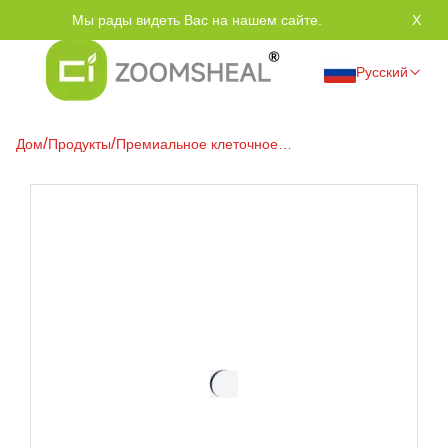
Мы рады видеть Вас на нашем сайте.
Спас
X
Русский
/
/
Дом
Продукты
Премиальное клеточное
топливо: раскрываем силу
CoQ-10 200 мг для сердца и
энергии