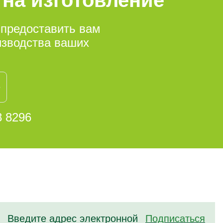
 предоставить вам
изводства ваших
е
8 8296
Подписаться