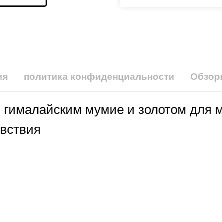
ия
политика конфиденциальности
Обзор
гималайским мумие и золотом для м
увствия