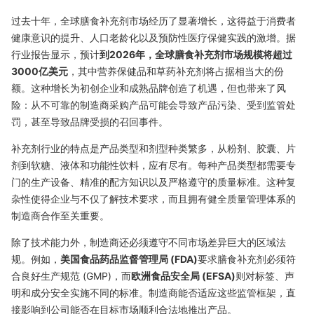
过去十年，全球膳食补充剂市场经历了显著增长，这得益于消费者
健康意识的提升、人口老龄化以及预防性医疗保健实践的激增。据
行业报告显示，预计
到2026年，全球膳食补充剂市场规模将超过
3000亿美元
，其中营养保健品和草药补充剂将占据相当大的份
额。这种增长为初创企业和成熟品牌创造了机遇，但也带来了风
险：从不可靠的制造商采购产品可能会导致产品污染、受到监管处
罚，甚至导致品牌受损的召回事件。
补充剂行业的特点是产品类型和剂型种类繁多，从粉剂、胶囊、片
剂到软糖、液体和功能性饮料，应有尽有。每种产品类型都需要专
门的生产设备、精准的配方知识以及严格遵守的质量标准。这种复
杂性使得企业与不仅了解技术要求，而且拥有健全质量管理体系的
制造商合作至关重要。
除了技术能力外，制造商还必须遵守不同市场差异巨大的区域法
规。例如，
美国食品药品监督管理局 (FDA)
要求膳食补充剂必须符
合良好生产规范 (GMP)，而
欧洲食品安全局 (EFSA)
则对标签、声
明和成分安全实施不同的标准。制造商能否适应这些监管框架，直
接影响到公司能否在目标市场顺利合法地推出产品。