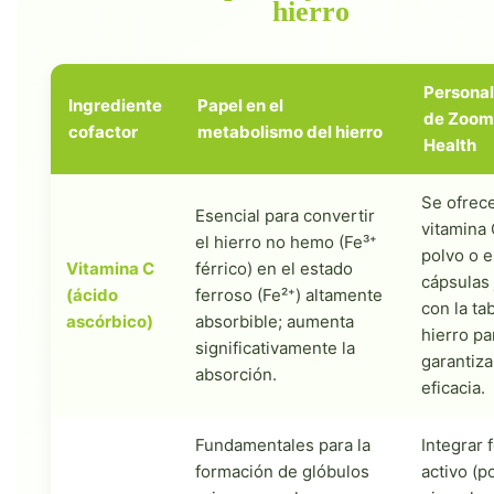
hierro
Personal
Ingrediente
Papel en el
de Zoom
cofactor
metabolismo del hierro
Health
Se ofrec
Esencial para convertir
vitamina
el hierro no hemo (Fe³⁺
polvo o 
Vitamina C
férrico) en el estado
cápsulas 
(ácido
ferroso (Fe²⁺) altamente
con la ta
ascórbico)
absorbible; aumenta
hierro pa
significativamente la
garantiza
absorción.
eficacia.
Fundamentales para la
Integrar 
formación de glóbulos
activo (p