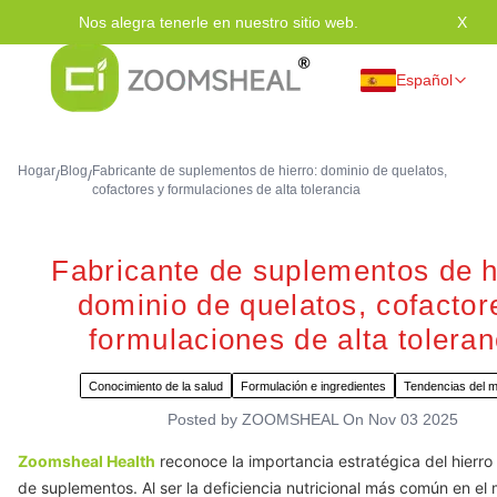
Nos alegra tenerle en nuestro sitio web.
X
Grac
Español
Hogar
Blog
Fabricante de suplementos de hierro: dominio de quelatos,
/
/
cofactores y formulaciones de alta tolerancia
Fabricante de suplementos de h
dominio de quelatos, cofactor
formulaciones de alta toleran
Conocimiento de la salud
Formulación e ingredientes
Tendencias del 
Posted by
ZOOMSHEAL
On
Nov 03 2025
Zoomsheal Health
reconoce la importancia estratégica del hierro
de suplementos. Al ser la deficiencia nutricional más común en el