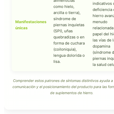
alimenticias
indicativos
como hielo,
deficiencia
arcilla o tierra),
hierro avan
síndrome de
Manifestaciones
menudo
piernas inquietas
únicas
relacionada
(SPI), uñas
papel del h
quebradizas o en
las vías de l
forma de cuchara
dopamina
(coiloniquia),
(síndrome 
lengua dolorida o
piernas inqu
lisa.
la salud celu
Comprender estos patrones de síntomas distintivos ayuda a o
comunicación y el posicionamiento del producto para las for
de suplementos de hierro.