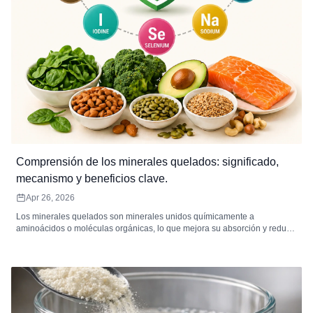
Comprensión de los minerales quelados: significado,
mecanismo y beneficios clave.
Apr 26, 2026
Los minerales quelados son minerales unidos químicamente a
aminoácidos o moléculas orgánicas, lo que mejora su absorción y reduce
la irritación gastrointestinal. Algunos ejemplos comunes de minerales
quelados son el magnesio, el hierro, el zinc, el calcio, el cobre y el
manganeso, cada uno de los cuales contribuye a funciones corporales
clave como el metabolismo energético, la función inmunitaria, la salud
ósea y las reacciones enzimáticas. Los suplementos quelados de alta
calidad son ideales para personas con sensibilidad digestiva, mayores
necesidades de minerales o deficiencias nutricionales. Combinados con