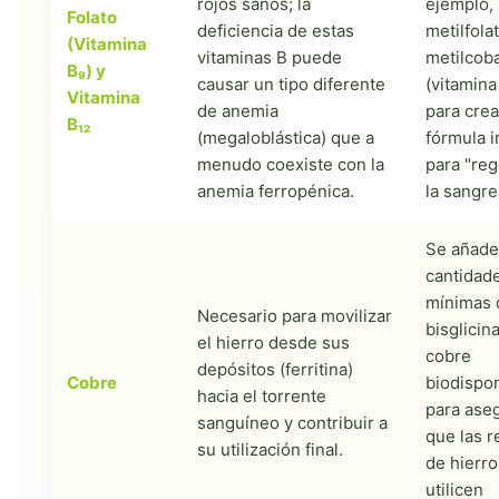
rojos sanos; la
ejemplo, 
Folato
deficiencia de estas
metilfolat
(Vitamina
vitaminas B puede
metilcob
B₉) y
causar un tipo diferente
(vitamina
Vitamina
de anemia
para crea
B₁₂
(megaloblástica) que a
fórmula i
menudo coexiste con la
para "re
anemia ferropénica.
la sangre
Se añad
cantidad
mínimas 
Necesario para movilizar
bisglicin
el hierro desde sus
cobre
depósitos (ferritina)
Cobre
biodispo
hacia el torrente
para ase
sanguíneo y contribuir a
que las r
su utilización final.
de hierro
utilicen