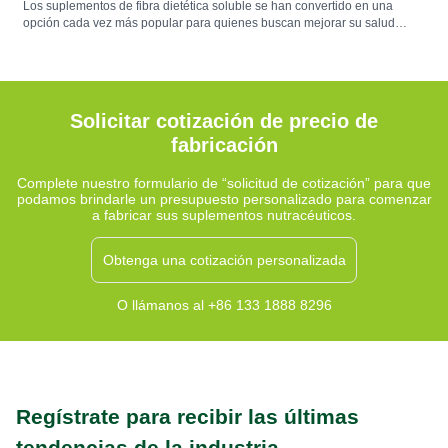
Los suplementos de fibra dietética soluble se han convertido en una
opción cada vez más popular para quienes buscan mejorar su salud
digestiva y mantener una nutrición equilibrada. Estos suplementos
contienen fibras solubles en agua que forman una sustancia gelatinosa
durante la digestión, lo que contribuye al equilibrio de la microbiota
intestinal, la comodidad digestiva y la regularidad intestinal. Fuentes
comunes como la cáscara de psyllium, la inulina y el betaglucano ofrecen
Solicitar cotización de precio de
beneficios funcionales que complementan una dieta rica en fibra.
fabricación
Complete nuestro formulario de “solicitud de cotización” para que
podamos brindarle un presupuesto personalizado para comenzar
a fabricar sus suplementos nutracéuticos.
Obtenga una cotización personalizada
O llámanos al +86 133 1888 8296
Regístrate para recibir las últimas
tendencias de la industria