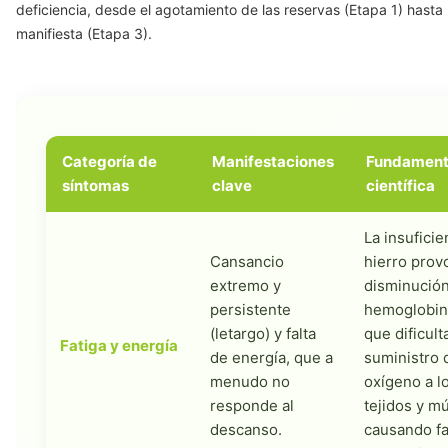
deficiencia, desde el agotamiento de las reservas (Etapa 1) hasta
manifiesta (Etapa 3).
Categoría de
Manifestaciones
Fundament
síntomas
clave
científica
La insuficie
Cansancio
hierro prov
extremo y
disminución
persistente
hemoglobina
(letargo) y falta
que dificult
Fatiga y energía
de energía, que a
suministro 
menudo no
oxígeno a l
responde al
tejidos y m
descanso.
causando fa