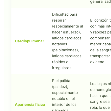
generalizad
Dificultad para
respirar
El corazón t
(especialmente al
con más int
hacer esfuerzo),
y rapidez p
latidos cardíacos
compensar 
Cardiopulmonar
notables
menor capa
(palpitaciones),
de la sangr
latidos cardíacos
transportar
rápidos o
oxígeno.
irregulares.
Piel pálida
Los bajos n
(palidez),
de hemoglo
especialmente
hacen que l
notable en el
sangre sea
Apariencia física
interior de los
roja, lo que
párpados