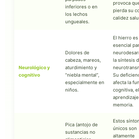
provoca que
inferiores o en
pierda su co
los lechos
calidez sal
ungueales.
El hierro es
esencial par
Dolores de
neurodesarr
cabeza, mareos,
la síntesis 
Neurológico y
aturdimiento y
neurotrans
cognitivo
“niebla mental”,
Su deficien
especialmente en
afecta la fu
niños.
cognitiva, e
aprendizaje 
memoria.
Estos sínt
Pica (antojo de
únicos son
sustancias no
altamente