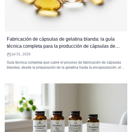
Fabricación de cápsulas de gelatina blanda: la guía
técnica completa para la producción de cápsulas de
gelatina blanda
Jul 01, 2026
Guía técnica completa que cubre el proceso de fabricación de cápsulas
blandas, desde la preparación de la gelatina hasta la encapsulación, el
secado, la inspección y el envasado. Incluye especificaciones de
equipos, estándares de control de calidad, resolución de problemas de
defectos, análisis de MOQ y cómo elegir un fabricante contratado de
cápsulas blandas.