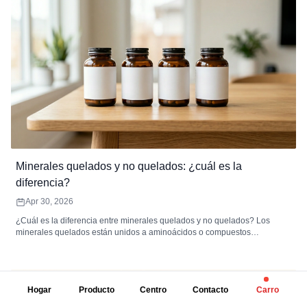
Minerales quelados y no quelados: ¿cuál es la
diferencia?
Apr 30, 2026
¿Cuál es la diferencia entre minerales quelados y no quelados? Los
minerales quelados están unidos a aminoácidos o compuestos
orgánicos, lo que mejora la absorción y reduce las molestias digestivas.
Los minerales no quelados son sales inorgánicas que pueden tener una
biodisponibilidad más baja y pueden interactuar con los inhibidores de la
dieta, lo que hace que se absorban de manera menos eficiente.
Hogar
Producto
Centro
Contacto
Carro