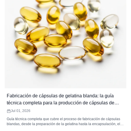
Fabricación de cápsulas de gelatina blanda: la guía
técnica completa para la producción de cápsulas de
gelatina blanda
Jul 01, 2026
Guía técnica completa que cubre el proceso de fabricación de cápsulas
blandas, desde la preparación de la gelatina hasta la encapsulación, el
secado, la inspección y el envasado. Incluye especificaciones de