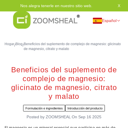
Nos alegra tenerle en nuestro sitio web.
X
Grac
Español
Hogar
Blog
Beneficios del suplemento de complejo de magnesio: glicinato
/
/
de magnesio, citrato y malato
Beneficios del suplemento de
complejo de magnesio:
glicinato de magnesio, citrato
y malato
Formulación e ingredientes
Introducción del producto
Posted by
ZOOMSHEAL
On
Sep 16 2025
El magnesio es un mineral esencial que participa en más de