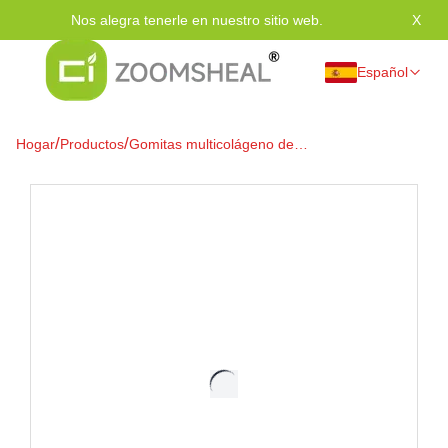
Nos alegra tenerle en nuestro sitio web.
X
Grac
Español
/
/
Hogar
Productos
Gomitas multicolágeno de
2500 mg: biotina, musgo
marino y ácido hialurónico para
piel y articulaciones