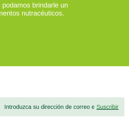
ue podamos brindarle un
mentos nutracéuticos.
Suscribir