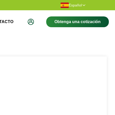
racias por visitar nuestro sitio web.
Bienvenido a 
Español
TACTO
Obtenga una cotización