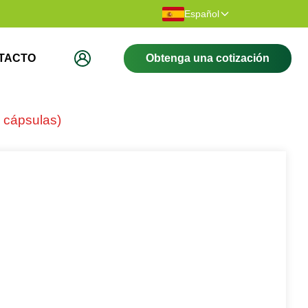
racias por visitar nuestro sitio web.
Bienvenido a 
Español
TACTO
Obtenga una cotización
 cápsulas)