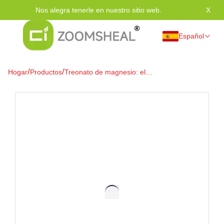
Nos alegra tenerle en nuestro sitio web.
X
Grac
Español
/
/
Hogar
Productos
Treonato de magnesio: el
magnesio dirigido al cerebro
para un sueño profundo, alivio
del estrés y mejora cognitiva.