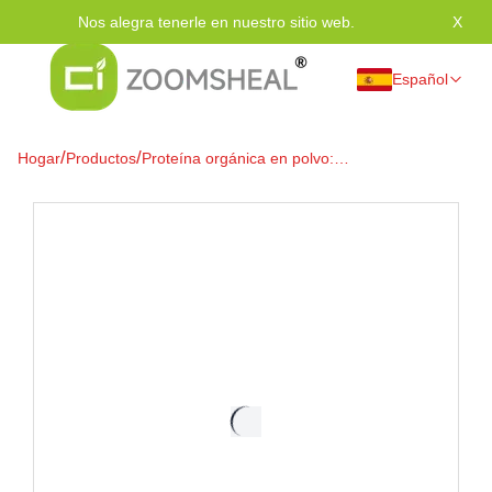
Nos alegra tenerle en nuestro sitio web.
X
Grac
Español
/
/
Hogar
Productos
Proteína orgánica en polvo:
suplemento nutricional de alta
calidad