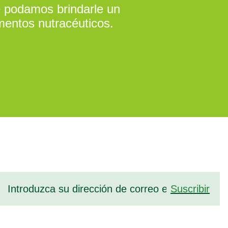
ue podamos brindarle un
mentos nutracéuticos.
Suscribir