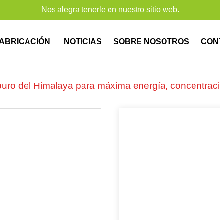
Nos alegra tenerle en nuestro sitio web.
G
ABRICACIÓN
NOTICIAS
SOBRE NOSOTROS
CON
 puro del Himalaya para máxima energía, concentraci