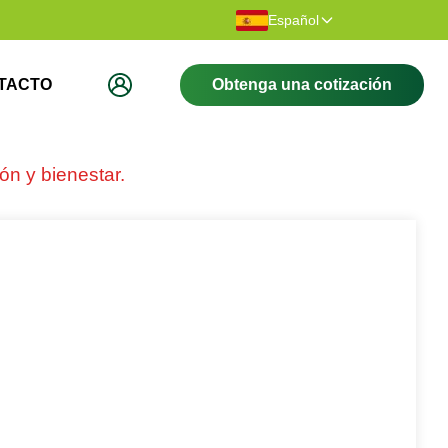
racias por visitar nuestro sitio web.
Bienvenido a 
Español
TACTO
Obtenga una cotización
ón y bienestar.