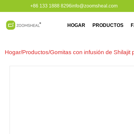
+86 133 1888 8296
info@zoomsheal.com
HOGAR
PRODUCTOS
F
Hogar
/
Productos
/
Gomitas con infusión de Shilajit