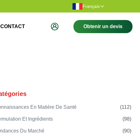
Merci d'avoir visité notre site Web.
Bienvenue su
Français
CONTACT
Obtenir un devis
atégories
nnaissances En Matière De Santé
(
112
)
rmulation Et Ingrédients
(
98
)
ndances Du Marché
(
90
)