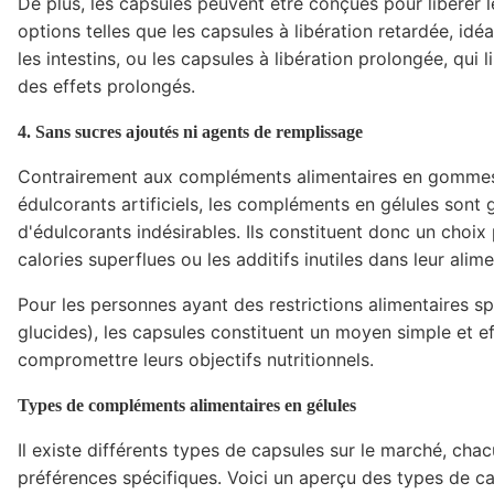
De plus, les capsules peuvent être conçues pour libérer l
options telles que les capsules à libération retardée, id
les intestins, ou les capsules à libération prolongée, qui 
des effets prolongés.
4. Sans sucres ajoutés ni agents de remplissage
Contrairement aux compléments alimentaires en gommes,
édulcorants artificiels, les compléments en gélules son
d'édulcorants indésirables. Ils constituent donc un choix 
calories superflues ou les additifs inutiles dans leur alime
Pour les personnes ayant des restrictions alimentaires s
glucides), les capsules constituent un moyen simple et e
compromettre leurs objectifs nutritionnels.
Types de compléments alimentaires en gélules
Il existe différents types de capsules sur le marché, c
préférences spécifiques. Voici un aperçu des types de cap