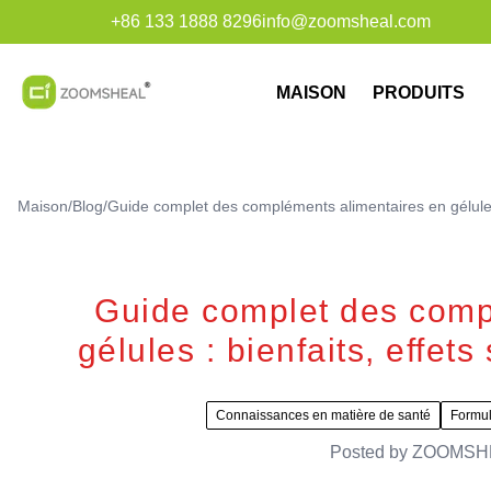
+86 133 1888 8296
info@zoomsheal.com
MAISON
PRODUITS
Maison
/
Blog
/
Guide complet des compléments alimentaires en gélules 
Guide complet des comp
gélules : bienfaits, effet
Connaissances en matière de santé
Formul
Posted by
ZOOMSH