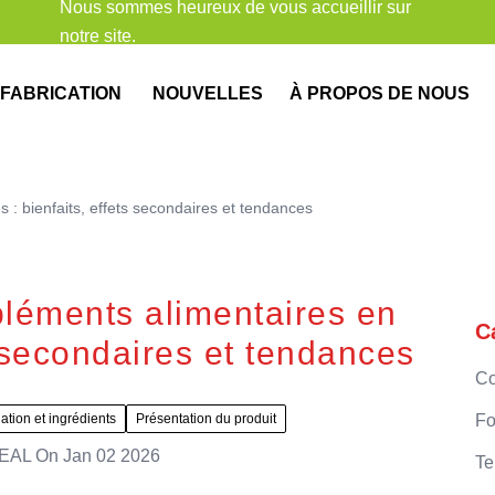
Nous sommes heureux de vous accueillir sur
notre site.
FABRICATION
NOUVELLES
À PROPOS DE NOUS
: bienfaits, effets secondaires et tendances
léments alimentaires en
C
s secondaires et tendances
Co
ation et ingrédients
Présentation du produit
Fo
EAL
On
Jan 02 2026
Te