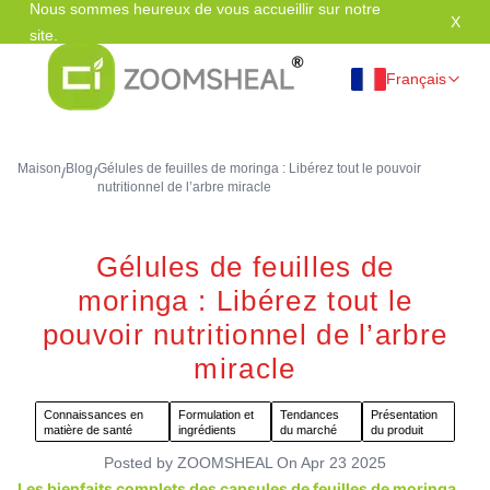
Nous sommes heureux de vous accueillir sur notre
X
Mer
site.
Français
Maison
Blog
Gélules de feuilles de moringa : Libérez tout le pouvoir
/
/
nutritionnel de l’arbre miracle
Gélules de feuilles de
moringa : Libérez tout le
pouvoir nutritionnel de l’arbre
miracle
Connaissances en
Formulation et
Tendances
Présentation
matière de santé
ingrédients
du marché
du produit
Posted by
ZOOMSHEAL
On
Apr 23 2025
Les bienfaits complets des capsules de feuilles de moringa