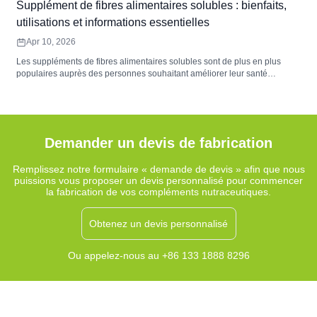
Supplément de fibres alimentaires solubles : bienfaits,
utilisations et informations essentielles
Apr 10, 2026
Les suppléments de fibres alimentaires solubles sont de plus en plus
populaires auprès des personnes souhaitant améliorer leur santé
digestive et maintenir une alimentation équilibrée. Ces suppléments
contiennent des fibres solubles dans l'eau qui forment une substance
gélatineuse pendant la digestion, favorisant ainsi l'équilibre du microbiote
intestinal, le confort digestif et la régularité du transit. Des sources
courantes comme le psyllium, l'inuline et le bêta-glucane offrent des
Demander un devis de fabrication
bienfaits fonctionnels qui complètent une alimentation riche en fibres.
Remplissez notre formulaire « demande de devis » afin que nous
puissions vous proposer un devis personnalisé pour commencer
la fabrication de vos compléments nutraceutiques.
Obtenez un devis personnalisé
Ou appelez-nous au +86 133 1888 8296