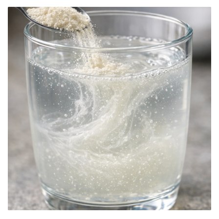
manganèse, chacun contribuant à des fonctions corporelles essentielles
telles que le métabolisme énergétique, le système immunitaire, la santé
osseuse et les réactions enzymatiques. Les compléments alimentaires de
minéraux chélatés de haute qualité sont idéaux pour les personnes ayant
une sensibilité digestive, des besoins minéraux élevés ou des carences
alimentaires. Associés à une alimentation équilibrée et à un mode de vie
sain, les minéraux chélatés peuvent améliorer l'assimilation des minéraux
et le bien-être général.