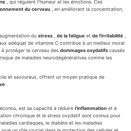
ine
, qui régulent l'humeur et les émotions. Ces
tionnement du cerveau
, en améliorant la concentration,
e augmentation du
stress
,
de la fatigue
et
de l'irritabilité
,
taux adéquat de vitamine C contribue à un meilleur moral
t à protéger le cerveau des
dommages oxydatifs
causés
 le risque de maladies neurodégénératives comme les
ile et savoureux, offrent un moyen pratique de
ive
.
méconnu, est sa capacité à réduire
l'inflammation
et à
ation chronique et le stress oxydatif sont connus pour
aladies cardiaques, le diabète et les maladies
 joue un rôle crucial dans la protection des cellules et