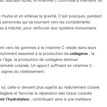
s radicaux libres, la vitamine C contribue à maintenir un
 rhume et en atténue la gravité. C'est pourquoi, pendant
s personnes qui se tournent vers les compléments
s à mâcher, pour renforcer leur système immunitaire.
ent vers les gommes à la vitamine C réside dans leurs
 nutriment essentiel à la production de
collagène
, la
ec l'âge, la production de collagène diminue
fermeté cutanée. Un apport suffisant en vitamine C
 signes du vieillissement.
 lui, celle-ci devient plus sujette au relâchement cutané
llagène et favorise la réparation des tissus cutanés
nir l’hydratation
, contribuant ainsi à une meilleure