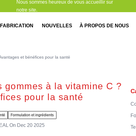
Nous sommes heureux de vous accueillir sur
notre site.
FABRICATION
NOUVELLES
À PROPOS DE NOUS
Avantages et bénéfices pour la santé
es gommes à la vitamine C ?
C
ices pour la santé
Co
nté
Formulation et ingrédients
Fo
EAL
On
Dec 20 2025
Te