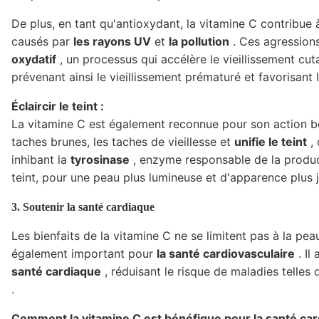
De plus, en tant qu'antioxydant, la vitamine C contribue
causés par
les rayons UV
et
la pollution
. Ces agression
oxydatif
, un processus qui accélère le vieillissement cuta
prévenant ainsi le vieillissement prématuré et favorisant l'
Éclaircir le teint :
La vitamine C est également reconnue pour son action b
taches brunes, les taches de vieillesse et
unifie le teint
, 
inhibant la
tyrosinase
, enzyme responsable de la product
teint, pour une peau plus lumineuse et d'apparence plus 
3. Soutenir la santé cardiaque
Les bienfaits de la vitamine C ne se limitent pas à la pea
également important pour
la santé cardiovasculaire
. Il
santé cardiaque
, réduisant le risque de maladies telles
.
Comment la vitamine C est bénéfique pour la santé car