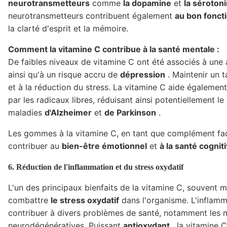
neurotransmetteurs
comme
la dopamine
et
la séroton
neurotransmetteurs contribuent également
au bon fonc
la clarté d'esprit et la mémoire.
Comment la vitamine C contribue à la santé mentale :
De faibles niveaux de vitamine C ont été associés à un
ainsi qu'à un risque accru de
dépression
. Maintenir un 
et à la réduction du stress. La vitamine C aide égalemen
par les radicaux libres, réduisant ainsi potentiellement
maladies
d'Alzheimer
et
de Parkinson
.
Les gommes à la vitamine C, en tant que complément fac
contribuer au
bien-être émotionnel
et
à la santé cognit
6. Réduction de l'inflammation et du stress oxydatif
L'un des principaux bienfaits de la vitamine C, souvent 
combattre
le stress oxydatif
dans l'organisme. L'inflamm
contribuer à divers problèmes de santé, notamment les m
neurodégénératives. Puissant
antioxydant
, la vitamine C