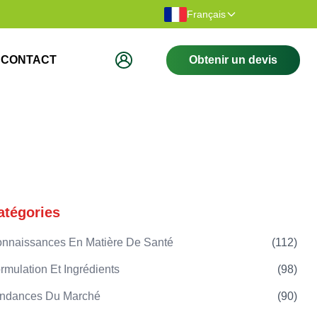
Merci d'avoir visité notre site Web.
Bienvenue su
Français
CONTACT
Obtenir un devis
atégories
nnaissances En Matière De Santé
(
112
)
rmulation Et Ingrédients
(
98
)
ndances Du Marché
(
90
)