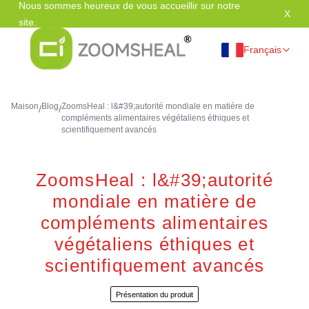
Nous sommes heureux de vous accueillir sur notre
X
Mer
site.
Français
Maison
Blog
ZoomsHeal : l&#39;autorité mondiale en matière de
/
/
compléments alimentaires végétaliens éthiques et
scientifiquement avancés
ZoomsHeal : l&#39;autorité
mondiale en matière de
compléments alimentaires
végétaliens éthiques et
scientifiquement avancés
Présentation du produit