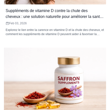
Suppléments de vitamine D contre la chute des
cheveux : une solution naturelle pour améliorer la santé
des cheveux
Feb 03, 2026
Explorez le lien entre la carence en vitamine D et la chute des cheveux, et
comment les suppléments de vitamine D peuvent aider à favoriser la
repousse des cheveux, à prévenir leur chute et à améliorer la santé
globale des cheveux.