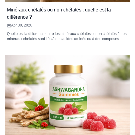
Minéraux chélatés ou non chélatés : quelle est la
différence ?
Apr 30, 2026
Quelle est la différence entre les minéraux chélatés et non chélatés ? Les
minéraux chélatés sont liés à des acides aminés ou à des composés
organiques, ce qui améliore l'absorption et réduit l'inconfort digestif. Les
minéraux non chélatés sont des sels inorganiques qui peuvent avoir une
biodisponibilité plus faible et peuvent interagir avec les inhibiteurs
alimentaires, les rendant moins efficacement absorbés.