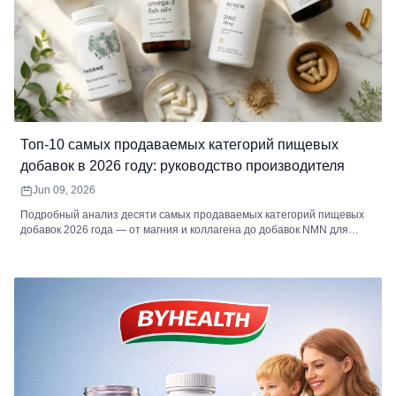
Топ-10 самых продаваемых категорий пищевых
добавок в 2026 году: руководство производителя
Jun 09, 2026
Подробный анализ десяти самых продаваемых категорий пищевых
добавок 2026 года — от магния и коллагена до добавок NMN для
долголетия и функциональных грибов — с практическими советами о
том, какие продукты производить, почему каждая категория успешна
и как максимизировать прибыль. Независимо от того, запускаете ли
вы свой первый бренд или расширяете существующую линейку
продуктов, эта статья поможет вам сделать правильный выбор.