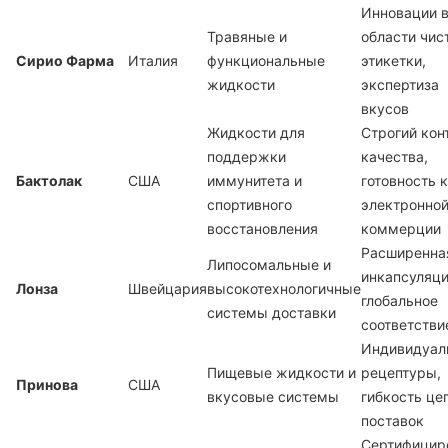
Инновации 
Травяные и
области чис
Сирио Фарма
Италия
функциональные
этикетки,
жидкости
экспертиза
вкусов
Жидкости для
Строгий кон
поддержки
качества,
Бактолак
США
иммунитета и
готовность к
спортивного
электронно
восстановления
коммерции
Расширенна
Липосомальные и
инкапсуляци
Лонза
Швейцария
высокотехнологичные
глобальное
системы доставки
соответстви
Индивидуал
Пищевые жидкости и
рецептуры,
Принова
США
вкусовые системы
гибкость це
поставок
Сертифицир