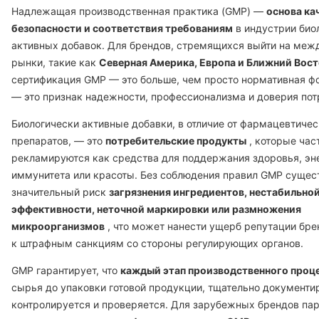
Надлежащая производственная практика (GMP) —
основа ка
безопасности и соответствия требованиям
в индустрии био
активных добавок. Для брендов, стремящихся выйти на ме
рынки, такие как
Северная Америка, Европа и Ближний Вос
сертификация GMP — это больше, чем просто нормативная ф
— это признак надежности, профессионализма и доверия пот
Биологически активные добавки, в отличие от фармацевтиче
препаратов, — это
потребительские продукты
, которые час
рекламируются как средства для поддержания здоровья, эн
иммунитета или красоты. Без соблюдения правил GMP сущес
значительный риск
загрязнения ингредиентов, нестабильно
эффективности, неточной маркировки или размножения
микроорганизмов
, что может нанести ущерб репутации бре
к штрафным санкциям со стороны регулирующих органов.
GMP гарантирует, что
каждый этап производственного проц
сырья до упаковки готовой продукции, тщательно документи
контролируется и проверяется. Для зарубежных брендов пар