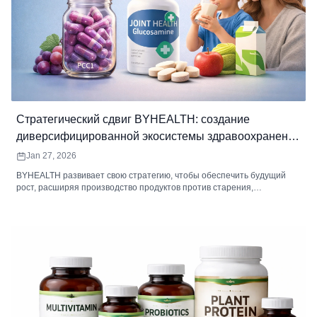
Стратегический сдвиг BYHEALTH: создание
диверсифицированной экосистемы здравоохранения
для долгосрочного роста
Jan 27, 2026
BYHEALTH развивает свою стратегию, чтобы обеспечить будущий
рост, расширяя производство продуктов против старения,
безрецептурного глюкозамина и продуктов для здоровья детей.
Компания использует свои существующие сильные стороны для
создания диверсифицированной экосистемы здравоохранения,
отвечающей меняющимся требованиям потребителей.