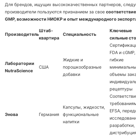
Для брендов, ищущих высококачественных партнеров, след
производители пользуются признанием за свое
соответствие
GMP, возможности НИОКР и опыт международного экспорт
Штаб-
Ключевые
Производитель
Специальность
квартира
сильные ст
Сертификац
FDA и cGMP,
Жидкие и
гибкие
Лаборатории
США
порошкообразные
минимальн
NutraScience
добавки
объемы зака
индивидуал
рецептуры
Соответстви
требования
Капсулы, жидкости,
EFSA, пере
Энова
Германия
функциональные
исследовани
напитки
разработки,
дистрибуция