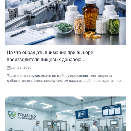
На что обращать внимание при выборе
производителя пищевых добавок:
профессиональное подробное руководство.
Jan 22, 2026
Практическое руководство по выбору производителя пищевых
добавок, включающее оценку систем надлежащей производственной
практики (GMP), проверку ингредиентов, определение
эффективности и наличие загрязняющих веществ, стратегию
обеспечения стабильности, отслеживаемость и надежность работы.