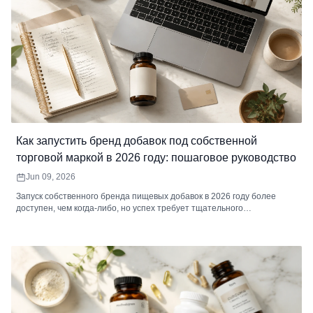
Как запустить бренд добавок под собственной
торговой маркой в ​​2026 году: пошаговое руководство
Jun 09, 2026
Запуск собственного бренда пищевых добавок в 2026 году более
доступен, чем когда-либо, но успех требует тщательного
планирования. В этом пошаговом руководстве рассказывается о
выборе категории, поиске производителя, понимании реальных
затрат, соблюдении нормативных требований, брендинге, выборе
каналов продаж и запуске вашего первого продукта. Включает
фактические данные о ценах, расчеты маржи и полный контрольный
список перед запуском.