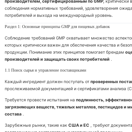
производителем, сертифицированным по GMP,
критически 
соблюдения нормативных требований, удовлетворения ожид
потребителей и выхода на международный уровень.
Раздел 1: Основные принципы GMP для пищевых добавок
Соблюдение требований GMP охватывает множество аспекто
которых критически важен для обеспечения качества и безо
продукции. Понимание этих принципов помогает брендам
оц
производителей и защищать своих потребителей
.
1.1 Поиск сырья и управление поставщиками
Каждый ингредиент должен поступать от
проверенных пост
прослеживаемой документацией и сертификатами анализа (C
Требуется провести испытания на
подлинность, эффективнос
загрязняющих веществ, тяжелых металлов, пестицидов и м
состава
.
Зарубежные рынки, такие как
США и ЕС
, требуют документ