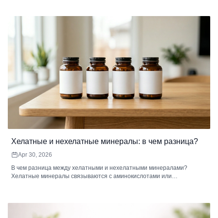
качества коллагеновых пептидов.
Хелатные и нехелатные минералы: в чем разница?
Apr 30, 2026
В чем разница между хелатными и нехелатными минералами?
Хелатные минералы связываются с аминокислотами или
органическими соединениями, что улучшает всасывание и
уменьшает дискомфорт при пищеварении. Нехелатные минералы
представляют собой неорганические соли, которые могут иметь
более низкую биодоступность и могут взаимодействовать с
пищевыми ингибиторами, что делает их менее эффективным