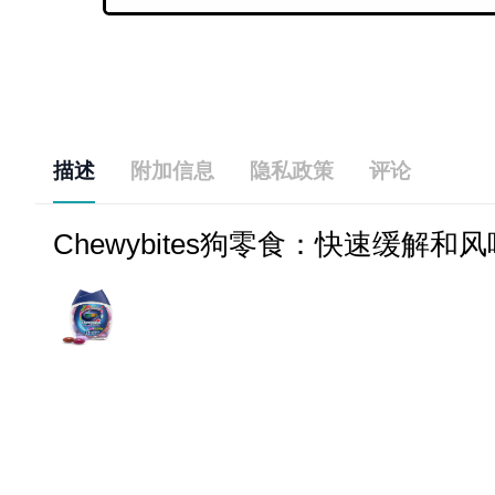
描述
附加信息
隐私政策
评论
Chewybites狗零食：快速缓解和风