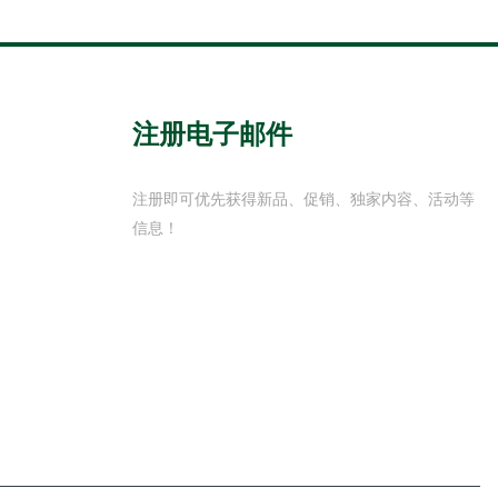
注册电子邮件
注册即可优先获得新品、促销、独家内容、活动等
信息！