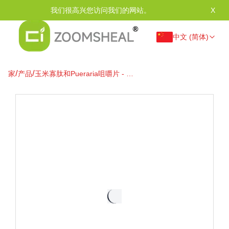
我们很高兴您访问我们的网站。
X
中文 (简体)
/
/
家
产品
玉米寡肽和Pueraria咀嚼片 - 肝
支撑和宿醉缓解