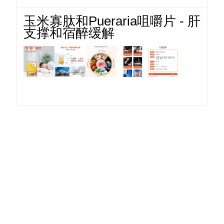
玉米寡肽和Pueraria咀嚼片 - 肝
支撑和宿醉缓解