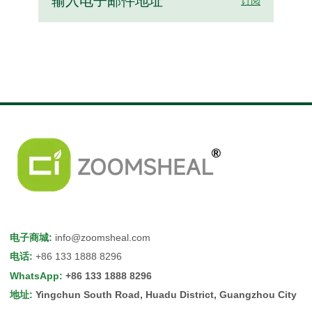
订阅
电子商城
:
info@zoomsheal.com
电话
:
+86 133 1888 8296
WhatsApp
:
+86 133 1888 8296
地址
:
Yingchun South Road, Huadu District, Guangzhou City