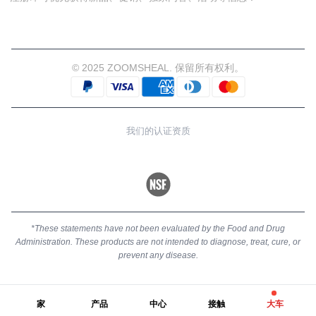
© 2025 ZOOMSHEAL. 保留所有权利。
我们的认证资质
*These statements have not been evaluated by the Food and Drug
Administration. These products are not intended to diagnose, treat, cure, or
prevent any disease.
家
产品
中心
接触
大车