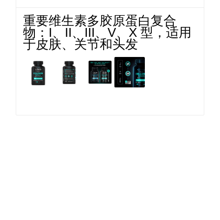
重要维生素多胶原蛋白复合
物：I、II、III、V、X 型，适用
于皮肤、关节和头发