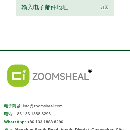
订阅
电子商城
:
info@zoomsheal.com
电话
:
+86 133 1888 8296
WhatsApp
:
+86 133 1888 8296
地址
:
Yingchun South Road, Huadu District, Guangzhou City