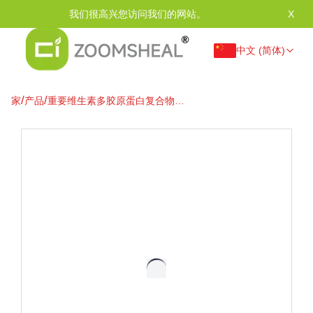
我们很高兴您访问我们的网站。
X
中文 (简体)
/
/
家
产品
重要维生素多胶原蛋白复合物：
I、II、III、V、X 型，适用于皮
肤、关节和头发