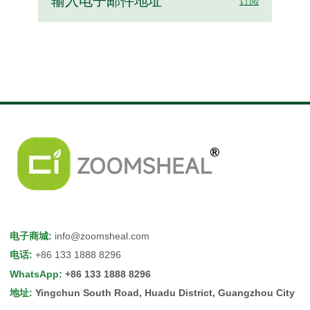
订阅
电子商城
:
info@zoomsheal.com
电话
:
+86 133 1888 8296
WhatsApp
:
+86 133 1888 8296
地址
:
Yingchun South Road, Huadu District, Guangzhou City