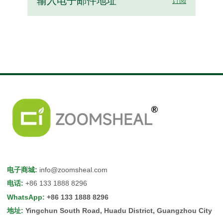
订阅
电子商城
:
info@zoomsheal.com
电话
:
+86 133 1888 8296
WhatsApp
:
+86 133 1888 8296
地址
:
Yingchun South Road, Huadu District, Guangzhou City