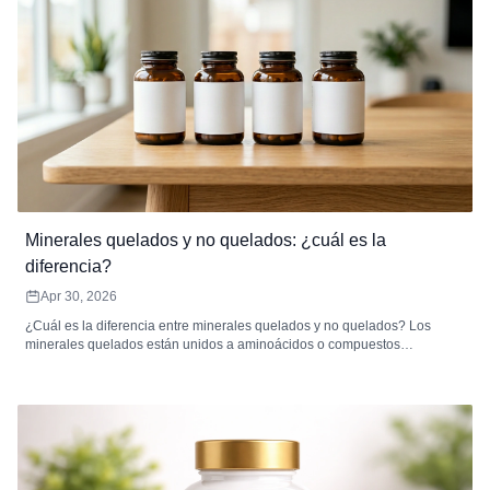
Minerales quelados y no quelados: ¿cuál es la
diferencia?
Apr 30, 2026
¿Cuál es la diferencia entre minerales quelados y no quelados? Los
minerales quelados están unidos a aminoácidos o compuestos
orgánicos, lo que mejora la absorción y reduce las molestias digestivas.
Los minerales no quelados son sales inorgánicas que pueden tener una
biodisponibilidad más baja y pueden interactuar con los inhibidores de la
dieta, lo que hace que se absorban de manera menos eficiente.