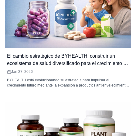
El cambio estratégico de BYHEALTH: construir un
ecosistema de salud diversificado para el crecimiento a
largo plazo
Jan 27, 2026
BYHEALTH está evolucionando su estrategia para impulsar el
crecimiento futuro mediante la expansión a productos antienvejecimiento,
glucosamina de venta libre y productos de salud infantil. La empresa está
aprovechando sus fortalezas existentes para crear un ecosistema de
salud diversificado que satisfaga las demandas cambiantes de los
consumidores.