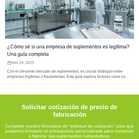
¿Cómo sé si una empresa de suplementos es legítima?
Una guía completa
Dec 24, 2025
Con el creciente mercado de suplementos, es crucial distinguir entre
empresas legítimas y fraudulentas. Esta guía explora factores clave como
el cumplimiento normativo, la transparencia, el origen de los ingredientes
y las opiniones de los clientes para ayudar a los consumidores a tomar
decisiones informadas sobre los suplementos. Aprenda a garantizar la
seguridad y eficacia de sus compras de suplementos.
Solicitar cotización de precio de
fabricación
Complete nuestro formulario de “solicitud de cotización” para que
podamos brindarle un presupuesto personalizado para comenzar
a fabricar sus suplementos nutracéuticos.