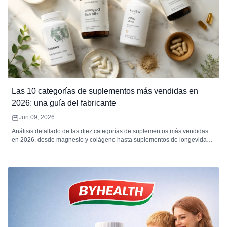
Las 10 categorías de suplementos más vendidas en
2026: una guía del fabricante
Jun 09, 2026
Análisis detallado de las diez categorías de suplementos más vendidas
en 2026, desde magnesio y colágeno hasta suplementos de longevidad
NMN y hongos funcionales, con consejos prácticos sobre qué productos
fabricar, por qué cada categoría tiene éxito y cómo maximizar las
ganancias. Ya sea que esté lanzando su primera marca o ampliando una
línea de productos existente, este artículo puede ayudarlo a tomar la
decisión correcta.