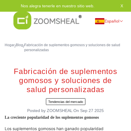
Nos alegra tenerle en nuestro sitio web.
X
Grac
Español
Hogar
Blog
Fabricación de suplementos gomosos y soluciones de salud
/
/
personalizadas
Fabricación de suplementos
gomosos y soluciones de
salud personalizadas
Tendencias del mercado
Posted by
ZOOMSHEAL
On
Sep 27 2025
La creciente popularidad de los suplementos gomosos
Los suplementos gomosos han ganado popularidad