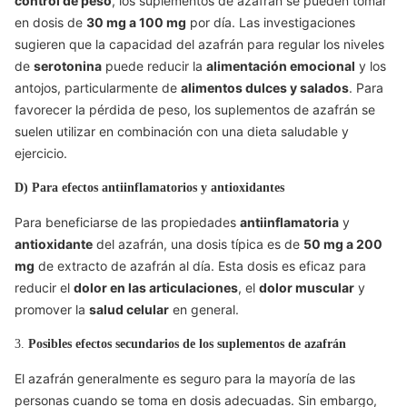
control de peso
, los suplementos de azafrán se pueden tomar
en dosis de
30 mg a 100 mg
por día. Las investigaciones
sugieren que la capacidad del azafrán para regular los niveles
de
serotonina
puede reducir la
alimentación emocional
y los
antojos, particularmente de
alimentos dulces y salados
. Para
favorecer la pérdida de peso, los suplementos de azafrán se
suelen utilizar en combinación con una dieta saludable y
ejercicio.
D) Para efectos antiinflamatorios y antioxidantes
Para beneficiarse de las propiedades
antiinflamatoria
y
antioxidante
del azafrán, una dosis típica es de
50 mg a 200
mg
de extracto de azafrán al día. Esta dosis es eficaz para
reducir el
dolor en las articulaciones
, el
dolor muscular
y
promover la
salud celular
en general.
3.
Posibles efectos secundarios de los suplementos de azafrán
El azafrán generalmente es seguro para la mayoría de las
personas cuando se toma en dosis adecuadas. Sin embargo,