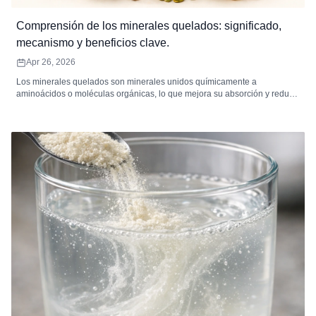
Comprensión de los minerales quelados: significado,
mecanismo y beneficios clave.
Apr 26, 2026
Los minerales quelados son minerales unidos químicamente a
aminoácidos o moléculas orgánicas, lo que mejora su absorción y reduce
la irritación gastrointestinal. Algunos ejemplos comunes de minerales
quelados son el magnesio, el hierro, el zinc, el calcio, el cobre y el
manganeso, cada uno de los cuales contribuye a funciones corporales
clave como el metabolismo energético, la función inmunitaria, la salud
ósea y las reacciones enzimáticas. Los suplementos quelados de alta
calidad son ideales para personas con sensibilidad digestiva, mayores
necesidades de minerales o deficiencias nutricionales. Combinados con
una dieta equilibrada y un estilo de vida saludable, los minerales
quelados pueden mejorar la utilización de minerales y el bienestar
general.