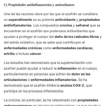
C) Propiedades antiinflamatorias y antioxidantes
Una de las razones clave por las que el azafrán se considera
un
superalimento
es su potente
antioxidante
y
propiedades
antiinflamatorias
. Los compuestos
crocina
y
safranal
que se
encuentran en el azafrán son poderosos antioxidantes que
ayudan a proteger el cuerpo del
daño de los radicales libres
y
del estrés oxidativo, que se sabe que contribuyen al
enfermedades crónicas
como
enfermedades cardíacas
,
artritis
e incluso
cáncer
.
Los estudios han demostrado que la suplementación con
azafrán puede ayudar a reducir la
inflamación
en el cuerpo,
particularmente en personas que sufren de
dolor en las
articulaciones
o
enfermedades inflamatorias
. Se ha
demostrado que el azafrán inhibe la
enzima COX-2
, que
participa en los procesos inflamatorios.
La crocina, en particular, se ha relacionado con
propiedades
anticancerígenas
en algunas investigaciones, ya que ayuda a