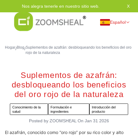
Nos alegra tenerle en nuestro sitio web.
X
Grac
Español
Hogar
Blog
Suplementos de azafrán: desbloqueando los beneficios del oro
/
/
rojo de la naturaleza
Suplementos de azafrán:
desbloqueando los beneficios
del oro rojo de la naturaleza
Conocimiento de la
Formulación e
Introducción del
salud
ingredientes
producto
Posted by
ZOOMSHEAL
On
Jan 31 2026
El azafrán, conocido como “oro rojo” por su rico color y alto