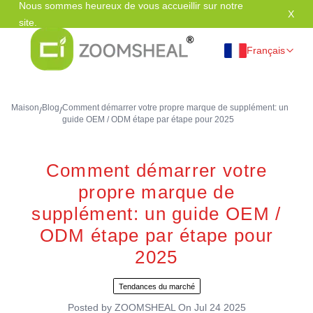
Nous sommes heureux de vous accueillir sur notre
X
Mer
site.
Français
Maison
Blog
Comment démarrer votre propre marque de supplément: un
/
/
guide OEM / ODM étape par étape pour 2025
Comment démarrer votre
propre marque de
supplément: un guide OEM /
ODM étape par étape pour
2025
Tendances du marché
Posted by
ZOOMSHEAL
On
Jul 24 2025