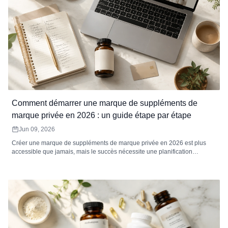
Comment démarrer une marque de suppléments de
marque privée en 2026 : un guide étape par étape
Jun 09, 2026
Créer une marque de suppléments de marque privée en 2026 est plus
accessible que jamais, mais le succès nécessite une planification
minutieuse. Ce guide étape par étape couvre la sélection des catégories,
la recherche d'un fabricant, la compréhension des coûts réels, la
conformité réglementaire, l'image de marque, le choix des canaux de
vente et le lancement de votre premier produit. Comprend des données
de prix réelles, des calculs de marge et une liste de contrôle complète de
pré-lancement.