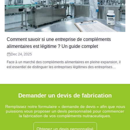
Comment savoir si une entreprise de compléments
alimentaires est légitime ? Un guide complet
Dec 24, 2025
Face à un marché des compléments alimentaires en pleine expansion, il
est essentiel de distinguer les entreprises légitimes des entreprises
frauduleuses. Ce guide examine des facteurs clés tels que la conformité
réglementaire, la transparence, la provenance des ingrédients et les avis
des consommateurs afin d&#39;aider ces derniers à faire des choix
éclairés. Découvrez comment garantir la sécurité et l&#39;efficacité de
vos compléments alimentaires.
Demander un devis de fabrication
Remplissez notre formulaire « demande de devis » afin que nous
puissions vous proposer un devis personnalisé pour commencer
la fabrication de vos compléments nutraceutiques.
Obtenez un devis personnalisé