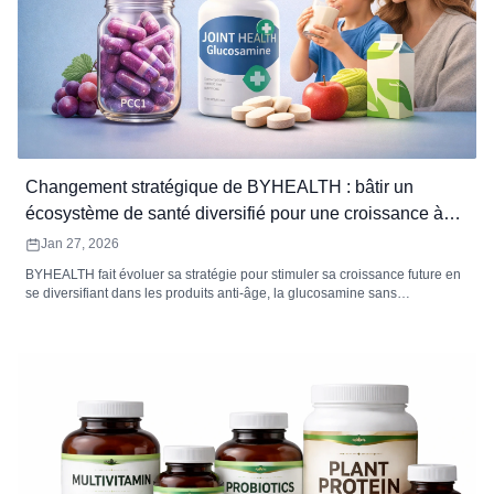
Changement stratégique de BYHEALTH : bâtir un
écosystème de santé diversifié pour une croissance à
long terme
Jan 27, 2026
BYHEALTH fait évoluer sa stratégie pour stimuler sa croissance future en
se diversifiant dans les produits anti-âge, la glucosamine sans
ordonnance et les produits de santé infantile. L&#39;entreprise
s&#39;appuie sur ses atouts actuels pour créer un écosystème de santé
diversifié qui répond aux besoins changeants des consommateurs.